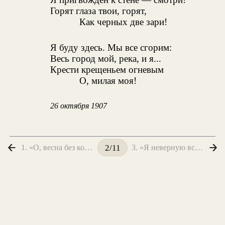
Горят глаза твои, горят,
Как черных две зари!
Я буду здесь. Мы все сгорим:
Весь город мой, река, и я...
Крести крещеньем огневым
О, милая моя!
26 октября 1907
1. «О, весна без конца и без краю...»
3. «Я неверную встретил у входа...»
2/11