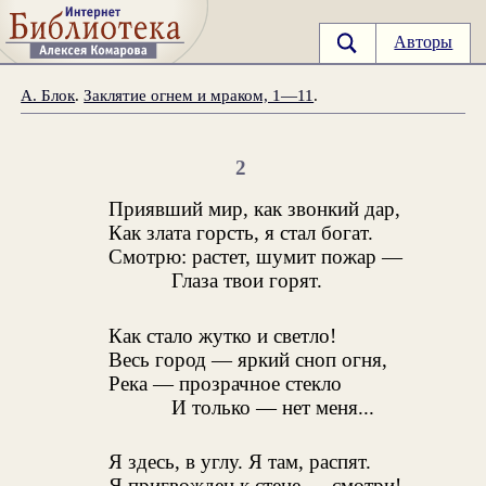
Авторы
А. Блок
.
Заклятие огнем и мраком, 1—11
.
2
Приявший мир, как звонкий дар,
Как злата горсть, я стал богат.
Смотрю: растет, шумит пожар —
Глаза твои горят.
Как стало жутко и светло!
Весь город — яркий сноп огня,
Река — прозрачное стекло
И только — нет меня...
Я здесь, в углу. Я там, распят.
Я пригвожден к стене — смотри!