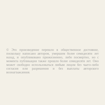
© Это произведение перешло в общественное достояние,
поскольку написано автором, умершим более семидесяти лет
назад, и опубликовано прижизненно, либо посмертно, но с
момента публикации также прошло более семидесяти лет. Оно
может свободно использоваться любым лицом без чьего-либо
согласия или разрешения и без выплаты авторского
вознаграждения.
Email:
otklik@ilibrary.ru
О библиотеке
Реклама на сайте
©1996—2026 Алексей Комаров. Подборка произведений,