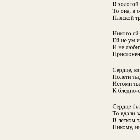
В золотой
То она, в 
Пляской тр
Никого ей 
Ей не ум и
И не люби
Прислоненн
Сердце, вз
Полети ты
Истоми ты
К бледно-
Сердце бье
То вдали 
В легком т
Никому, ни