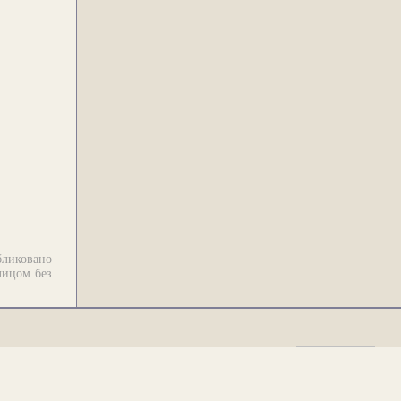
бликовано
лицом без