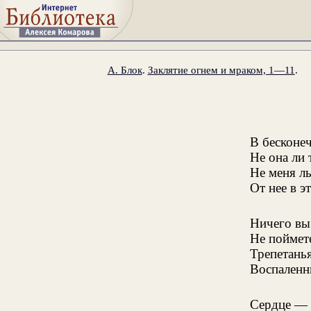
А. Блок
.
Заклятие огнем и мраком, 1—11
.
В бесконе
Не она ли 
Не меня л
От нее в э
Ничего вы 
Не поймете
Трепетань
Воспаленн
Сердце — 