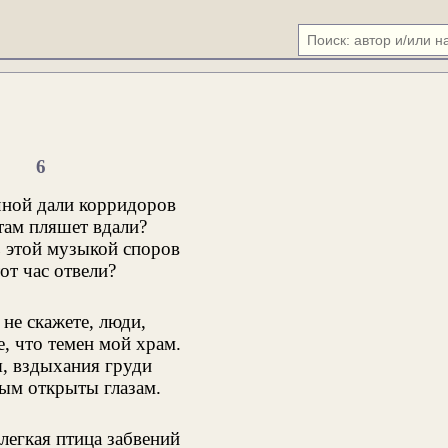
6
чной дали корридоров
там пляшет вдали?
ь этой музыкой споров
тот час отвели?
не скажете, люди,
, что темен мой храм.
я, вздыхания груди
ым открыты глазам.
легкая птица забвений