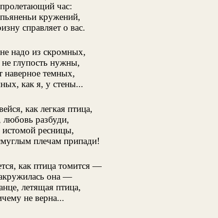
 пролетающий час:
опьяненьи кружений,
изну справляет о вас.
не надо из скромных,
 не глупость нужны,
т наверное темных,
ых, как я, у стены...
вейся, как легкая птица,
, любовь разбуди,
 истомой ресницы,
смуглым плечам припади!
тся, как птица томится —
закружилась она —
анце, летящая птица,
чему не верна...