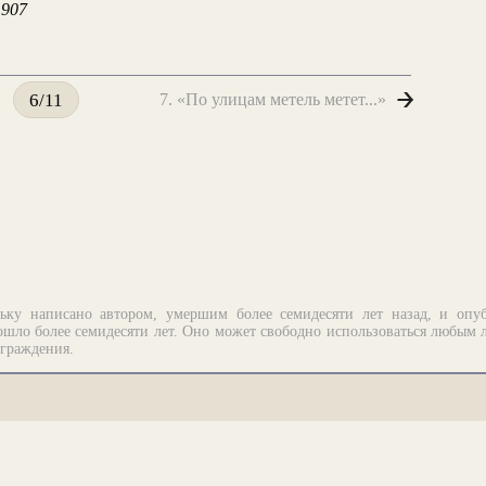
1907
7. «По улицам метель метет...»
6/11
ьку написано автором, умершим более семидесяти лет назад, и опу
шло более семидесяти лет. Оно может свободно использоваться любым 
аграждения.
рограммирование.