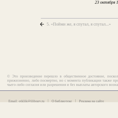
23 октября 
5. «Пойми же, я спутал, я спутал...»
© Это произведение перешло в общественное достояние, поскол
прижизненно, либо посмертно, но с момента публикации также про
чьего-либо согласия или разрешения и без выплаты авторского возн
Email:
otklik@ilibrary.ru
О библиотеке
Реклама на сайте
©1996—2026 Алексей Комаров. Подборка произведений, оформление, п