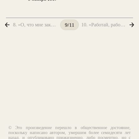
8. «О, что мне закатный румянец...»
10. «Работай, работай, работай...»
9/11
© Это произведение перешло в общественное достояние,
поскольку написано автором, умершим более семидесяти лет
назад, и опубликовано прижизненно, либо посмертно, но с