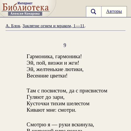
Авторы
А. Блок
.
Заклятие огнем и мраком, 1—11
.
9
Гармоника, гармоника!
Эй, пой, визжи и жги!
Эй, желтенькие лютики,
Весенние цветки!
Там с посвистом, да с присвистом
Гуляют до зари,
Кусточки тихим шелестом
Кивают мне: смотри.
Смотрю я — руки вскинула,
В широкий пляс пошла,