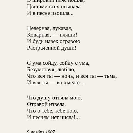
Цветами всех осыпала
И в песне изошла...
Неверная, лукавая,
Коварная, — пляши!
И будь навек отравою
Растраченной души!
С ума сойду, сойду с ума,
Безумствуя, люблю,
Что вся ты — ночь, и вся ты — тьма,
И вся ты — во хмелю...
Что душу отняла мою,
Отравой извела,
Что о тебе, тебе пою,
И песням нет числа!...
9 ноября 1907