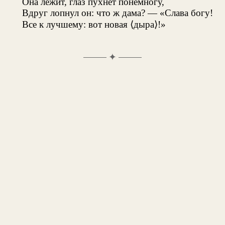
Она лежит, глаз пухнет понемногу,
Вдруг лопнул он: что ж дама? — «Слава богу!
Все к лучшему: вот новая ⟨дыра⟩!»
✦