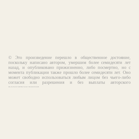
© Это произведение перешло в общественное достояние,
поскольку написано автором, умершим более семидесяти лет
назад, и опубликовано прижизненно, либо посмертно, но с
момента публикации также прошло более семидесяти лет. Оно
может свободно использоваться любым лицом без чьего-либо
согласия или разрешения и без выплаты авторского
вознаграждения.
Email:
otklik@ilibrary.ru
О библиотеке
Реклама на сайте
©1996—2026 Алексей Комаров. Подборка произведений,
оформление, программирование.