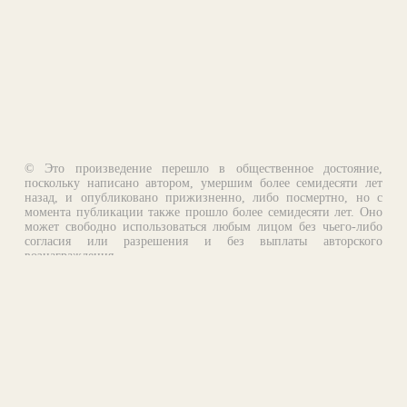
© Это произведение перешло в общественное достояние,
поскольку написано автором, умершим более семидесяти лет
назад, и опубликовано прижизненно, либо посмертно, но с
момента публикации также прошло более семидесяти лет. Оно
может свободно использоваться любым лицом без чьего-либо
согласия или разрешения и без выплаты авторского
вознаграждения.
Email:
otklik@ilibrary.ru
О библиотеке
Реклама на сайте
©1996—2026 Алексей Комаров. Подборка произведений,
оформление, программирование.