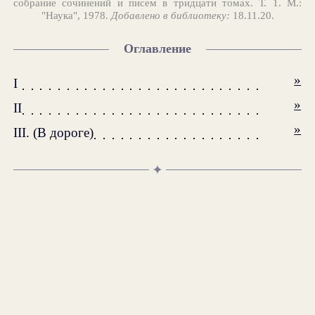
собрание сочинений и писем в тридцати томах. Т. 1. М.:
"Наука", 1978.
Добавлено в библиотеку:
18.11.20.
Оглавление
»
I
»
II
»
III. (В дороге)
✦