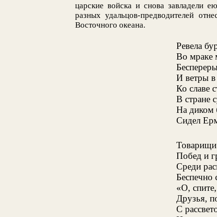
царские войска и снова завладели е
разных удальцов-предводителей отне
Восточного океана.
Ревела бу
Во мраке 
Беспереры
И ветры в
Ко славе 
В стране 
На диком
Сидел Ерм
Товарищи 
Побед и г
Среди ра
Беспечно 
«О, спите
Друзья, п
С рассвето