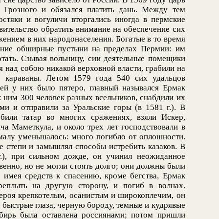
Грозного и обязался платить дань. Между тем
остяки и вогуличи вторгались иногда в пермские
авительство обратить внимание на обеспечение сих
ением в них народонаселения. Богатые в то время
ение обширные пустыни на пределах Пермии: им
отать. Сзывая вольницу, сии деятельные помещики
ая над собою никакой верховной власти, грабили на
 караваны. Летом 1579 года 540 сих удальцов
ей у них было пятеро, главный назывался Ермак
 ним 300 человек разных всельников, снабдили их
и и отправили за Уральские горы (в 1581 г.). В
били татар во многих сражениях, взяли Искер,
ча Маметкула, и около трех лет господствовали в
малу уменьшалось: много погибло от оплошности.
 степи и замышлял способы истребить казаков. В
.), при сильном дожде, он учинил неожиданное
енно, но не могли стоять долго; они должны были
е имея средств к спасению, кроме бегства, Ермак
еплыть на другую сторону, и погиб в волнах.
героя крепкотелым, осанистым и широкоплечим, он
, быстрые глаза, черную бороду, темные и кудрявые
ибирь была оставлена россиянами; потом пришли