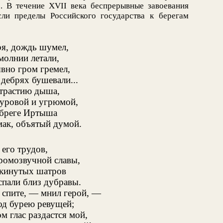
ю. В течение XVII века беспрерывные завоевания
сли пределы Российского государства к берегам
ря, дождь шумел,
молнии летали,
вно гром гремел,
 дебрях бушевали...
страстию дыша,
суровой и угрюмой,
 бреге Иртыша
ак, объятый думой.
его трудов,
ромозвучной славы,
скинутых шатров
спали близ дубравы.
, спите, — мнил герой, —
од бурею ревущей;
м глас раздастся мой,