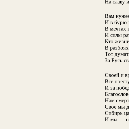
На славу 
Вам нужен
И в бурю 
В мечтах 
И силы ра
Кто жизни
В разбоях
Тот думать
За Русь с
Своей и в
Все прест
И за побе
Благослов
Нам смерт
Свое мы д
Сибирь ца
И мы — не