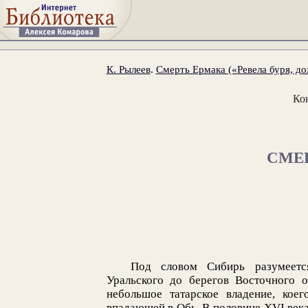
К. Рылеев
.
Смерть Ермака («Ревела буря, до
Ко
СМЕ
Под словом Сибирь разумеетс
Уральского до берегов Восточного о
небольшое татарское владение, коег
впадающей в Обь. В половине XVI века 