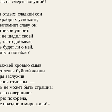
иль на смерть зовущий!
 отдых; сладкий сон
храбрых успокоит;
напомнит славу он
тников удвоит.
 не щадил своей
, злато добывая,
 будет ли о ней,
вятую погибая?
ражьей кровью смыв
упленья буйной жизни
ды заслужив
ения отчизны, —
ь не может быть страшна;
ело совершили:
рю покорена,
 праздно в мире жили!»