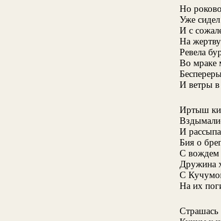
Но роково
Уже сидел
И с сожал
На жертв
Ревела бу
Во мраке 
Беспереры
И ветры в
Иртыш кип
Вздымалис
И рассыпа
Бия о брег
С вождем 
Дружина х
С Кучумо
На их пог
Страшась 