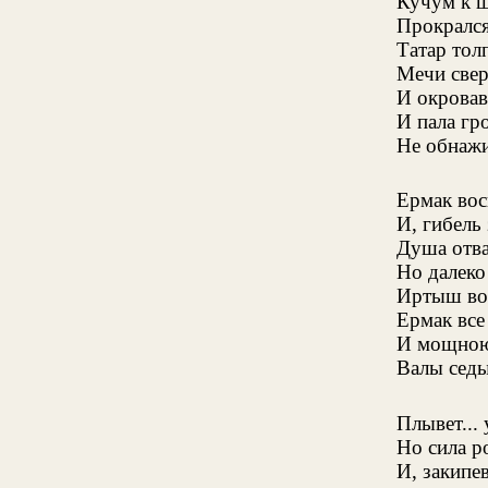
Кучум к ш
Прокрался
Татар тол
Мечи свер
И окровав
И пала гро
Не обнажи
Ермак вос
И, гибель 
Душа отва
Но далеко
Иртыш во
Ермак все
И мощною
Валы седые
Плывет...
Но сила р
И, закипе