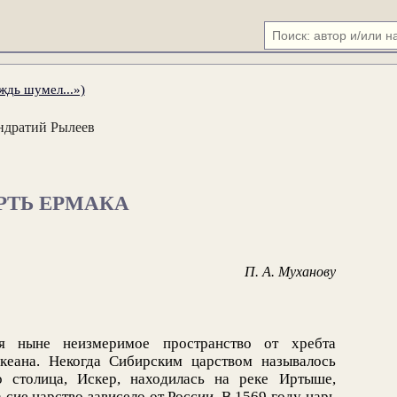
ждь шумел...»)
ндратий Рылеев
РТЬ ЕРМАКА
П. А. Муханову
я ныне неизмеримое пространство от хребта
кеана. Некогда Сибирским царством называлось
о столица, Искер, находилась на реке Иртыше,
сие царство зависело от России. В 1569 году царь