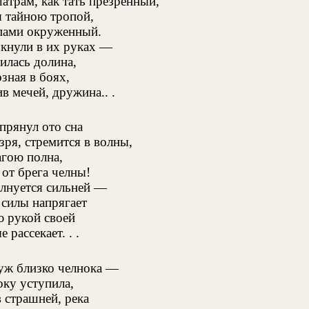
атрам, как тать презренный,
 тайною тропой,
пами окруженный.
кнули в их руках —
илась долина,
зная в боях,
в мечей, дружина.. .
прянул ото сна
зря, стремится в волны,
гою полна,
 от брега челны!
лнуется сильней —
 силы напрягает
 рукой своей
 рассекает. . .
 уж близко челнока —
оку уступила,
в страшней, река