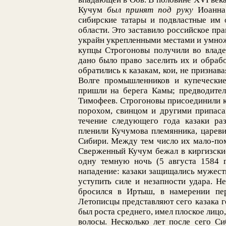
Кучум
был принят под руку
Иоанна 
сибирские татары и подвластные им 
области. Это заставило российское пр
украйн укрепленными местами и умнож
купцы Строгоновы получили во влад
дано было право заселить их и обраб
обратились к казакам, кои, не признав
Волге промышленников и купеческие
пришли на берега Камы; предводител
Тимофеев. Строгоновы присоединили к
порохом, свинцом и другими припасам
течение следующего года казаки раз
пленили Кучумова племянника, цареви
Сибири. Между тем число их мало-по
Сверженный Кучум бежал в киргизские
одну темную ночь (5 августа 1584 г
нападение: казаки защищались мужеств
уступить силе и незапности удара. Н
бросился в Иртыш, в намерении пер
Летописцы представляют сего казака 
был роста среднего, имел плоское лицо
волосы. Несколько лет после сего С