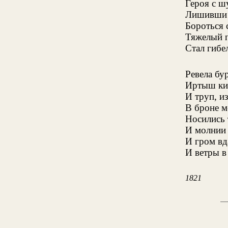
Героя с ш
Лишивши 
Бороться 
Тяжелый 
Стал гибе
Ревела бур
Иртыш ки
И труп, и
В броне м
Носились 
И молнии 
И гром вд
И ветры в
1821