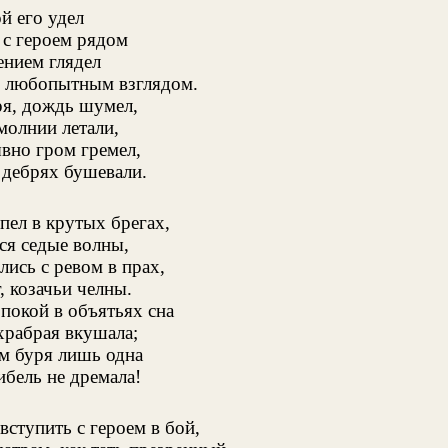
й его удел
 с героем рядом
ением глядел
у любопытным взглядом.
ря, дождь шумел,
молнии летали,
вно гром гремел,
 дебрях бушевали.
ел в крутых брегах,
я седые волны,
лись с ревом в прах,
, козачьи челны.
покой в объятьях сна
рабрая вкушала;
м буря лишь одна
ибель не дремала!
вступить с героем в бой,