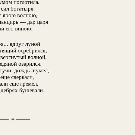
умом поглотила.
сил богатыря
с ярою волною,
панцирь — дар царя
ли его виною.
я... вдруг луной
пящий осребрился,
звергнутый волной,
едяной озарился.
тучи, дождь шумел,
еще сверкали,
али еще гремел,
 дебрях бушевали.
✦