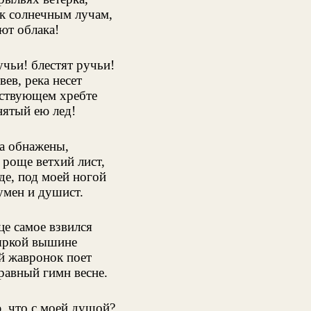
 к солнечным лучам,
ют облака!
чьи! блестят ручьи!
вев, река несет
ствующем хребте
ятый ею лед!
а обнажены,
 роще ветхий лист,
де, под моей ногой
мен и душист.
це самое взвился
яркой вышине
 жавронок поет
равный гимн весне.
ю, что с моей душой?