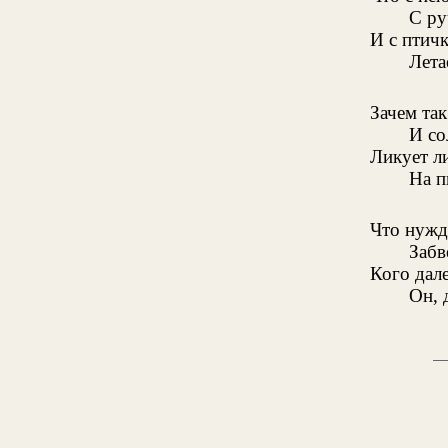
С ру
И с птичк
Лета
Зачем так
И со
Ликует ли
На п
Что нужды
Забв
Кого дале
Он, 