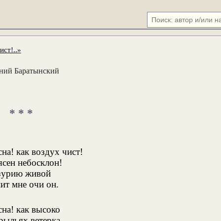
ист!..»
ний Баратынский
* * *
сна! как воздух чист!
ясен небосклон!
зурию живой
ит мне очи он.
сна! как высоко
рыльях ветерка,