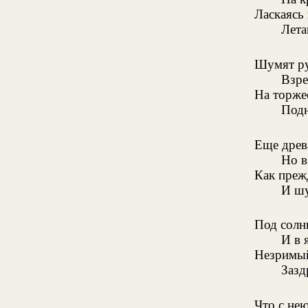
Ласкаясь
Лета
Шумят ру
Взре
На торже
Подн
Еще древ
Но в
Как преж
И шу
Под солн
И в 
Незримый
Зазд
Что с не