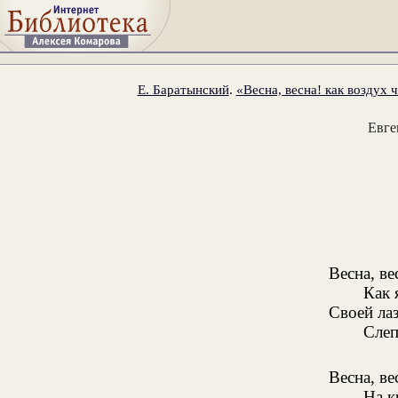
Е. Баратынский
.
«Весна, весна! как воздух ч
Евге
Весна, ве
Как 
Своей ла
Слеп
Весна, ве
На к