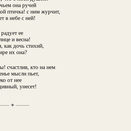
чьем она ручей
ой птичка! с ним журчит,
ет в небе с ней!
 радует ее
лнце и весна!
, как дочь стихий,
ире их она?
! счастлив, кто на нем
енье мысли пьет,
ко от нее
дивный, унесет!
✦