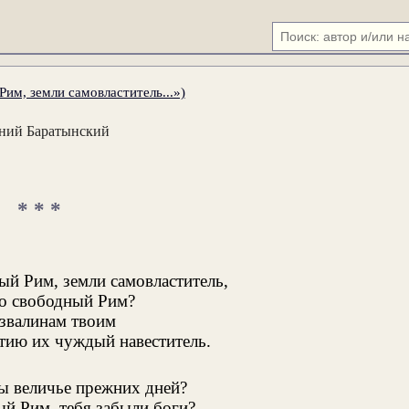
Рим, земли самовластитель...»)
ний Баратынский
* * *
ый Рим, земли самовластитель,
 о свободный Рим?
звалинам твоим
тию их чуждый навеститель.
ты величье прежних дней?
ый Рим, тебя забыли боги?