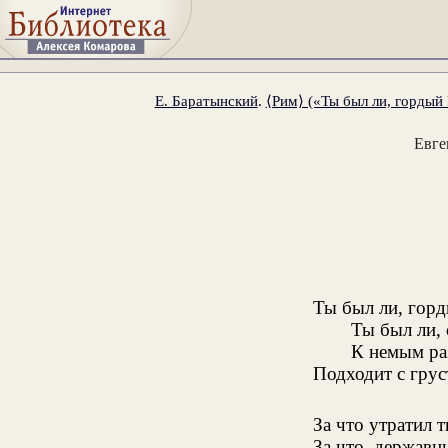
Е. Баратынский
.
⟨Рим⟩ («Ты был ли, гордый 
Евге
Ты был ли, горд
Ты был ли,
К немым ра
Подходит с грус
За что утратил 
За что, державн