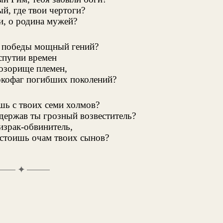
й, где твои чертоги?
и, о родина мужей?
л победы мощный гений?
спутии времен
озорище племен,
кофаг погибших поколений?
шь с твоих семи холмов?
держав ты грозный возвеститель?
израк-обвинитель,
стоишь очам твоих сынов?
✦