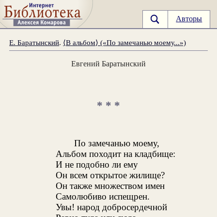
Авторы
Е. Баратынский
.
⟨В альбом⟩ («По замечанью моему...»)
Евгений Баратынский
* * *
По замечанью моему,
Альбом походит на кладбище:
И не подобно ли ему
Он всем открытое жилище?
Он также множеством имен
Самолюбиво испещрен.
Увы! народ добросердечной