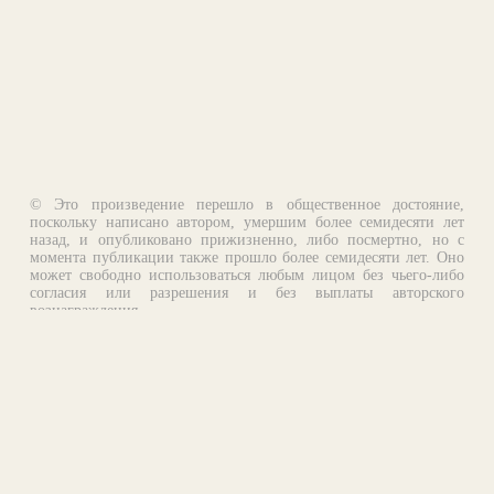
© Это произведение перешло в общественное достояние,
поскольку написано автором, умершим более семидесяти лет
назад, и опубликовано прижизненно, либо посмертно, но с
момента публикации также прошло более семидесяти лет. Оно
может свободно использоваться любым лицом без чьего-либо
согласия или разрешения и без выплаты авторского
вознаграждения.
Email:
otklik@ilibrary.ru
О библиотеке
Реклама на сайте
©1996—2026 Алексей Комаров. Подборка произведений,
оформление, программирование.