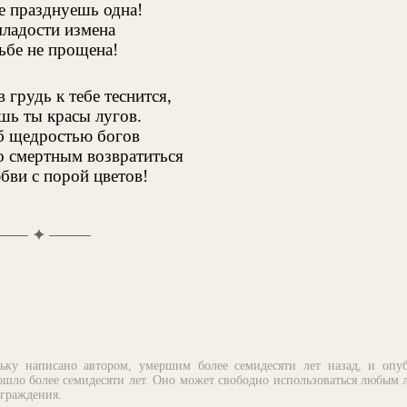
е празднуешь одна!
ладости измена
ьбе не прощена!
 грудь к тебе теснится,
шь ты красы лугов.
 б щедростью богов
о смертным возвратиться
бви с порой цветов!
✦
ьку написано автором, умершим более семидесяти лет назад, и опу
шло более семидесяти лет. Оно может свободно использоваться любым 
аграждения.