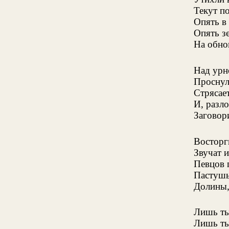
Текут по
Опять в 
Опять з
На обно
Над урн
Проснул
Стрясает
И, разл
Заговори
Восторг
Звучат и
Певцов 
Пастушь
Долины,
Лишь ты
Лишь ты