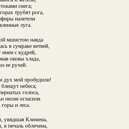
токами снега;
горах трубят рога,
ефиры налетели
вленные луга.
ой мшистою наяда
ась в сумраке ветвей,
 инеи с кудрей,
омав оковы хлада,
л ее ручей.
и дух мой пробудили!
 блещут небеса;
пернатых голоса,
и песни огласили
 горы и леса.
, увядшая Климена,
, в печаль облечена,