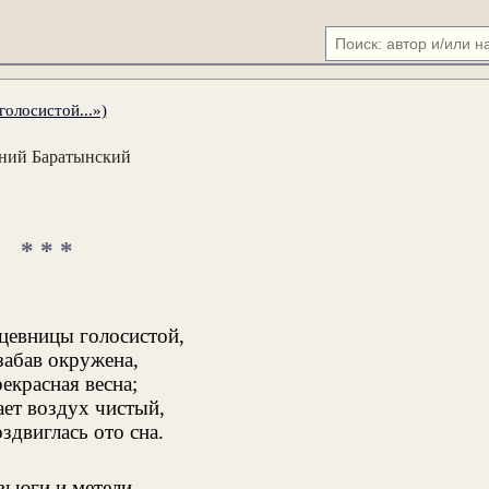
голосистой...»)
ний Баратынский
* * *
 цевницы голосистой,
забав окружена,
екрасная весна;
ает воздух чистый,
здвиглась ото сна.
вьюги и метели,