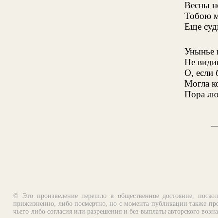
Весны н
Тобою м
Еще суд
Унынье в
Не види
О, если
Могла к
Пора лю
© Это произведение перешло в общественное достояние, поскол
прижизненно, либо посмертно, но с момента публикации также про
чьего-либо согласия или разрешения и без выплаты авторского возн