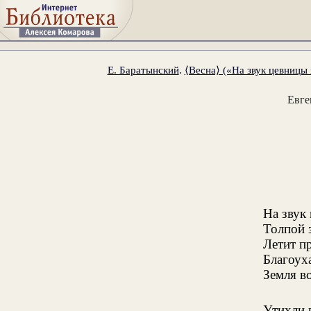
Е. Баратынский
.
⟨Весна⟩ («На звук цевницы 
Евге
На звук
Толпой 
Летит пр
Благоух
Земля во
Утихли 