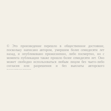
© Это произведение перешло в общественное достояние,
поскольку написано автором, умершим более семидесяти лет
назад, и опубликовано прижизненно, либо посмертно, но с
момента публикации также прошло более семидесяти лет. Оно
может свободно использоваться любым лицом без чьего-либо
согласия или разрешения и без выплаты авторского
вознаграждения.
Email:
otklik@ilibrary.ru
О библиотеке
Реклама на сайте
©1996—2026 Алексей Комаров. Подборка произведений,
оформление, программирование.