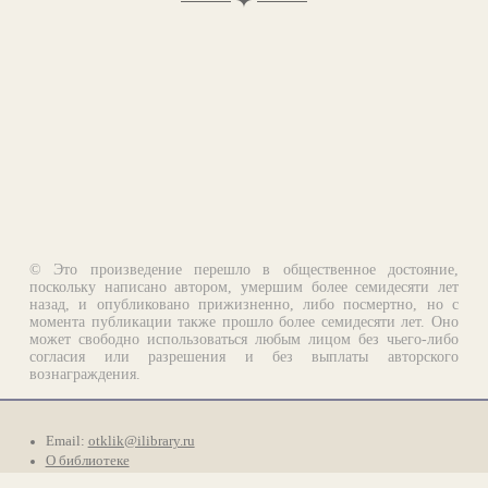
✦
© Это произведение перешло в общественное достояние,
поскольку написано автором, умершим более семидесяти лет
назад, и опубликовано прижизненно, либо посмертно, но с
момента публикации также прошло более семидесяти лет. Оно
может свободно использоваться любым лицом без чьего-либо
согласия или разрешения и без выплаты авторского
вознаграждения.
Email:
otklik@ilibrary.ru
О библиотеке
Реклама на сайте