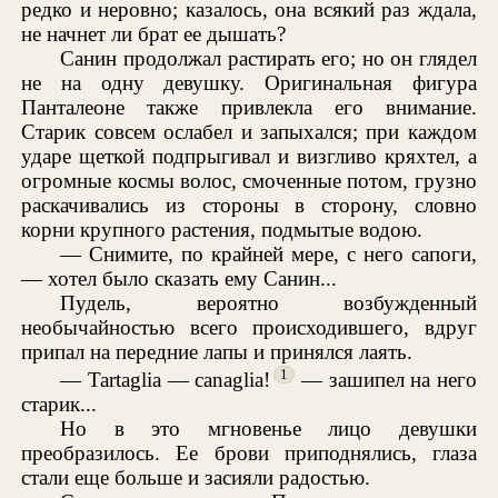
редко и неровно; казалось, она всякий раз ждала,
не начнет ли брат ее дышать?
Санин продолжал растирать его; но он глядел
не на одну девушку. Оригинальная фигура
Панталеоне также привлекла его внимание.
Старик совсем ослабел и запыхался; при каждом
ударе щеткой подпрыгивал и визгливо кряхтел, а
огромные космы волос, смоченные потом, грузно
раскачивались из стороны в сторону, словно
корни крупного растения, подмытые водою.
— Снимите, по крайней мере, с него сапоги,
— хотел было сказать ему Санин...
Пудель, вероятно возбужденный
необычайностью всего происходившего, вдруг
припал на передние лапы и принялся лаять.
1
— Tartaglia — canaglia!
— зашипел на него
старик...
Но в это мгновенье лицо девушки
преобразилось. Ее брови приподнялись, глаза
стали еще больше и засияли радостью.