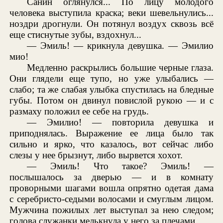
Санин оглянулся... По лицу молодого
человека выступила краска; веки шевельнулись...
ноздри дрогнули. Он потянул воздух сквозь всё
еще стиснутые зубы, вздохнул...
— Эмиль! — крикнула девушка. — Эмилио
мио!
Медленно раскрылись большие черные глаза.
Они глядели еще тупо, но уже улыбались —
слабо; та же слабая улыбка спустилась на бледные
губы. Потом он двинул повислой рукою — и с
размаху положил ее себе на грудь.
— Эмилио! — повторила девушка и
приподнялась. Выражение ее лица было так
сильно и ярко, что казалось, вот сейчас либо
слезы у нее брызнут, либо вырвется хохот.
— Эмиль! Что такое? Эмиль! —
послышалось за дверью — и в комнату
проворными шагами вошла опрятно одетая дама
с серебристо-седыми волосами и смуглым лицом.
Мужчина пожилых лет выступал за нею следом;
голова служанки мелькнула у него за плечами.