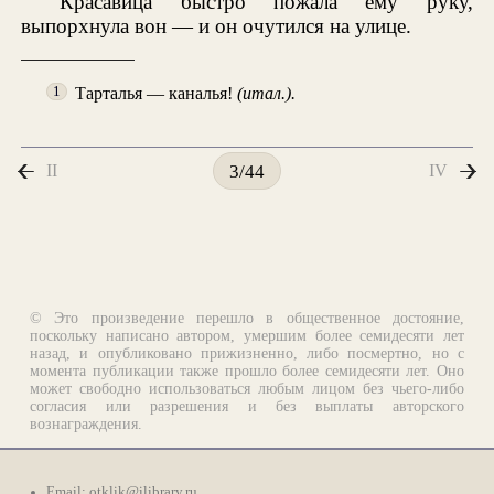
Красавица быстро пожала ему руку,
выпорхнула вон — и он очутился на улице.
Тарталья — каналья!
(итал.).
1
II
IV
3/44
© Это произведение перешло в общественное достояние,
поскольку написано автором, умершим более семидесяти лет
назад, и опубликовано прижизненно, либо посмертно, но с
момента публикации также прошло более семидесяти лет. Оно
может свободно использоваться любым лицом без чьего-либо
согласия или разрешения и без выплаты авторского
вознаграждения.
Email:
otklik@ilibrary.ru