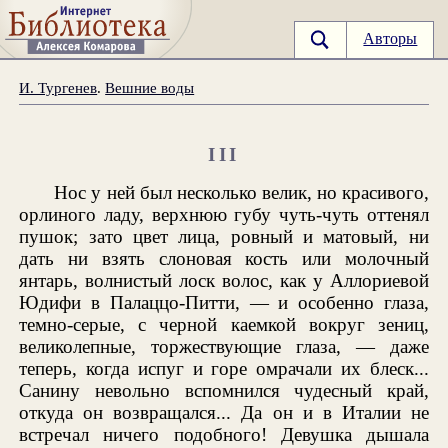
Авторы
И. Тургенев
.
Вешние воды
III
Нос у ней был несколько велик, но красивого,
орлиного ладу, верхнюю губу чуть-чуть оттенял
пушок; зато цвет лица, ровный и матовый, ни
дать ни взять слоновая кость или молочный
янтарь, волнистый лоск волос, как у Аллориевой
Юдифи в Палаццо-Питти, — и особенно глаза,
темно-серые, с черной каемкой вокруг зениц,
великолепные, торжествующие глаза, — даже
теперь, когда испуг и горе омрачали их блеск...
Санину невольно вспомнился чудесный край,
откуда он возвращался... Да он и в Италии не
встречал ничего подобного! Девушка дышала