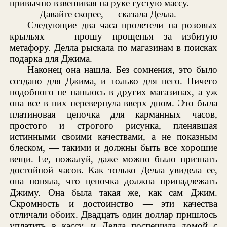
привычно взвешивая на руке густую массу.
— Давайте скорее, — сказала Делла.
Следующие два часа пролетели на розовых
крыльях — прошу прощенья за избитую
метафору. Делла рыскала по магазинам в поисках
подарка для Джима.
Наконец она нашла. Без сомнения, это было
создано для Джима, и только для него. Ничего
подобного не нашлось в других магазинах, а уж
она все в них перевернула вверх дном. Это была
платиновая цепочка для карманных часов,
простого и строгого рисунка, пленявшая
истинными своими качествами, а не показным
блеском, — такими и должны быть все хорошие
вещи. Ее, пожалуй, даже можно было признать
достойной часов. Как только Делла увидела ее,
она поняла, что цепочка должна принадлежать
Джиму. Она была такая же, как сам Джим.
Скромность и достоинство — эти качества
отличали обоих. Двадцать один доллар пришлось
уплатить в кассу, и Делла поспешила домой с