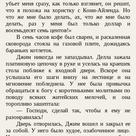
убьет меня сразу, как только взглянет, он решит,
что я похожа на хористку с Кони-Айленда. Но
что же мне было делать, ах, что же мне было
делать, раз у меня был только доллар и
восемьдесят семь центов!»
В семь часов кофе был сварен, и раскаленная
сковорода стояла на газовой плите, дожидаясь
бараньих котлеток.
Джим никогда не запаздывал. Делла зажала
платиновую цепочку в руке и уселась на краешек
стола поближе к входной двери. Вскоре она
услышала его шаги внизу на лестнице и на
мгновение побледнела. У нее была привычка
обращаться к богу с коротенькими молитвами по
поводу всяких житейских мелочей, и она
торопливо зашептала:
— Господи, сделай так, чтобы я ему не
разонравилась!
Дверь отворилась, Джим вошел и закрыл ее
за собой. У него было худое, озабоченное лицо.