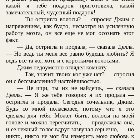
какой я тебе подарок приготовила, какой
замечательный, чудесный подарок!
— Ты остригла волосы? — спросил Джим с
напряжением, как будто, несмотря на усиленную
работу мозга, он все еще не мог осознать этот
факт.
— Да, остригла и продала, — сказала Делла.
— Но ведь ты меня все равно будешь любить? Я
ведь все та же, хоть и с короткими волосами.
Джим недоуменно оглядел комнату.
— Так, значит, твоих кос уже нет? — спросил
он с бессмысленной настойчивостью.
— Не ищи, ты их не найдешь, — сказала
Делла. — Я же тебе говорю: я их продала —
остригла и продала. Сегодня сочельник, Джим.
Будь со мной поласковее, потому что я это
сделала для тебя. Может быть, волосы на моей
голове и можно пересчитать, — продолжала она,
и ее нежный голос вдруг зазвучал серьезно, — но
никто, никто не мог бы измерить мою любовь к