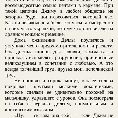
восемьюдесятью семью центами в кармане. При
такой цепочке Джиму в любом обществе не
зазорно будет поинтересоваться, который час.
Как ни великолепны были его часы, а смотрел он
на них часто украдкой, потому что они висели на
дрянном кожаном ремешке.
Дома оживление Деллы поулеглось и
уступило место предусмотрительности и расчету.
Она достала щипцы для завивки, зажгла газ и
принялась исправлять разрушения, причиненные
великодушием в сочетании с любовью. А это
всегда тягчайший труд, друзья мои, исполинский
труд.
Не прошло и сорока минут, как ее голова
покрылась крутыми мелкими локончиками,
которые сделали ее удивительно похожей на
мальчишку, удравшего с уроков. Она посмотрела
на себя в зеркало долгим, внимательным и
критическим взглядом.
«Ну, — сказала она себе, — если Джим не