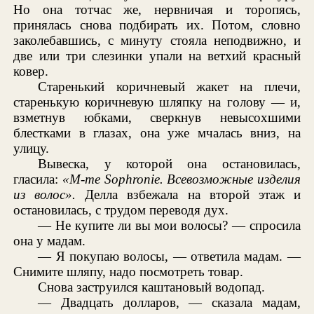
Но она тотчас же, нервничая и торопясь,
принялась снова подбирать их. Потом, словно
заколебавшись, с минуту стояла неподвижно, и
две или три слезинки упали на ветхий красный
ковер.
Старенький коричневый жакет на плечи,
старенькую коричневую шляпку на голову — и,
взметнув юбками, сверкнув невысохшими
блестками в глазах, она уже мчалась вниз, на
улицу.
Вывеска, у которой она остановилась,
гласила:
«M-me Sophronie. Всевозможные изделия
из волос».
Делла взбежала на второй этаж и
остановилась, с трудом переводя дух.
— Не купите ли вы мои волосы? — спросила
она у мадам.
— Я покупаю волосы, — ответила мадам. —
Снимите шляпу, надо посмотреть товар.
Снова заструился каштановый водопад.
— Двадцать долларов, — сказала мадам,