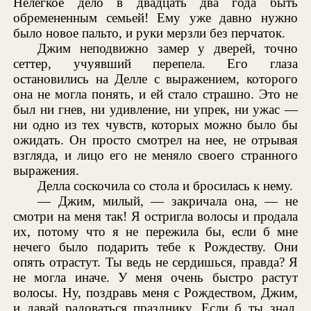
Нелегкое дело в двадцать два года быть
обремененным семьей! Ему уже давно нужно
было новое пальто, и руки мерзли без перчаток.
Джим неподвижно замер у дверей, точно
сеттер, учуявший перепела. Его глаза
остановились на Делле с выражением, которого
она не могла понять, и ей стало страшно. Это не
был ни гнев, ни удивление, ни упрек, ни ужас —
ни одно из тех чувств, которых можно было бы
ожидать. Он просто смотрел на нее, не отрывая
взгляда, и лицо его не меняло своего странного
выражения.
Делла соскочила со стола и бросилась к нему.
— Джим, милый, — закричала она, — не
смотри на меня так! Я остригла волосы и продала
их, потому что я не пережила бы, если б мне
нечего было подарить тебе к Рождеству. Они
опять отрастут. Ты ведь не сердишься, правда? Я
не могла иначе. У меня очень быстро растут
волосы. Ну, поздравь меня с Рождеством, Джим,
и давай радоваться празднику. Если б ты знал,