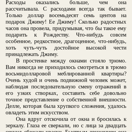
Расходы оказались больше, чем она
рассчитывала. С расходами всегда так бывает.
Только доллар восемьдесят семь центов на
подарок Джиму! Ее Джиму! Сколько радостных
часов она провела, придумывая, что бы такое ему
подарить к Рождеству. Что-нибудь совсем
особенное, редкостное, драгоценное, что-нибудь,
хоть чуть-чуть достойное высокой чести
принадлежать Джиму.
В простенке между окнами стояло трюмо.
Вам никогда не приходилось смотреться в трюмо
восьмидолларовой меблированной квартиры?
Очень худой и очень подвижной человек может,
наблюдая последовательную смену отражений в
его узких створках, составить себе довольно
точное представление о собственной внешности.
Делле, которая была хрупкого сложения, удалось
овладеть этим искусством.
Она вдруг отскочила от окна и бросилась к
зеркалу. Глаза ее сверкали, но с лица за двадцать
секунд сбежали краски. Быстрым движением она