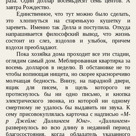
раза. Один доллар восемьдесят семь центов. А
завтра Рождество.
Единственное, что тут можно было сделать,
это хлопнуться на старенькую кушетку и
зареветь. Именно так Делла и поступила. Откуда
напрашивается философский вывод, что жизнь
состоит из слез, вздохов и улыбок, причем
вздохи преобладают.
Пока хозяйка дома проходит все эти стадии,
оглядим самый дом. Меблированная квартирка за
восемь долларов в неделю. В обстановке не то
чтобы вопиющая нищета, но скорее красноречиво
молчащая бедность. Внизу, на парадной двери,
ящик для писем, в щель которого не
протиснулось бы ни одно письмо, и кнопка
электрического звонка, из которой ни одному
смертному не удалось бы выдавить ни звука. К
сему присовокуплялась карточка с надписью
«М-
р Джеймс Диллингем Юнг». «Диллингем»
развернулось во всю длину в недавний период
благосостояния, когда обладатель указанного