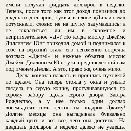
имени получал тридцать долларов в неделю.
Теперь, после того как этот доход понизился до
двадцати долларов, буквы в слове «Диллингем»
потускнели, словно не на шутку задумавшись: а
не сократиться ли им в скромное и
непритязательное «Д»? Но когда мистер Джеймс
Диллингем Юнг приходил домой и поднимался к
себе на верхний этаж, его неизменно встречал
возглас: «Джим!» и нежные объятия миссис
Джеймс Диллингем Юнг, уже представленной вам
под именем Деллы. А это, право же, очень мило.
Делла кончила плакать и прошлась пуховкой
по щекам. Она теперь стояла у окна и уныло
глядела на серую кошку, прогуливавшуюся по
серому забору вдоль серого двора. Завтра
Рождество, а у нее только один доллар
восемьдесят семь центов на подарок Джиму!
Долгие месяцы она выгадывала буквально
каждый цент, и вот все, чего она достигла. На
двадцать долларов в неделю далеко не уедешь.