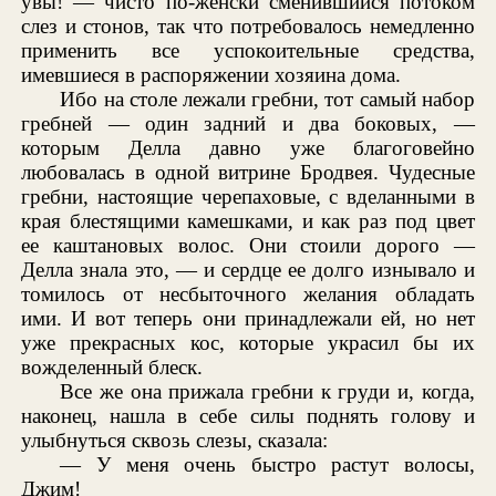
увы! — чисто по-женски сменившийся потоком
слез и стонов, так что потребовалось немедленно
применить все успокоительные средства,
имевшиеся в распоряжении хозяина дома.
Ибо на столе лежали гребни, тот самый набор
гребней — один задний и два боковых, —
которым Делла давно уже благоговейно
любовалась в одной витрине Бродвея. Чудесные
гребни, настоящие черепаховые, с вделанными в
края блестящими камешками, и как раз под цвет
ее каштановых волос. Они стоили дорого —
Делла знала это, — и сердце ее долго изнывало и
томилось от несбыточного желания обладать
ими. И вот теперь они принадлежали ей, но нет
уже прекрасных кос, которые украсил бы их
вожделенный блеск.
Все же она прижала гребни к груди и, когда,
наконец, нашла в себе силы поднять голову и
улыбнуться сквозь слезы, сказала:
— У меня очень быстро растут волосы,
Джим!