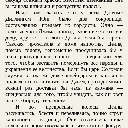
вытащила шпильки и распустила волосы.
Надо вам сказать, что у четы Джеймс
Диллингем Юнг было два сокровища,
составлявших предмет их гордости. Одно —
золотые часы Джима, принадлежавшие его отцу и
деду, другое — волосы Деллы. Если бы царица
Савская проживала в доме напротив, Делла,
помыв голову, непременно просушивала бы у
окна распущенные волосы — специально для
того, чтобы заставить померкнуть все наряды и
украшения ее величества. Если бы царь Соломон
служил в том же доме швейцаром и хранил в
подвале все свои богатства, Джим, проходя мимо,
всякий раз доставал бы часы из кармана —
специально для того, чтобы увидеть, как он рвет
на себе бороду от зависти.
И вот прекрасные волосы Деллы
рассыпались, блестя и переливаясь, точно струи
каштанового водопада. Они спускались ниже
колеи и плащом окутывали почти всю ее фигуру.