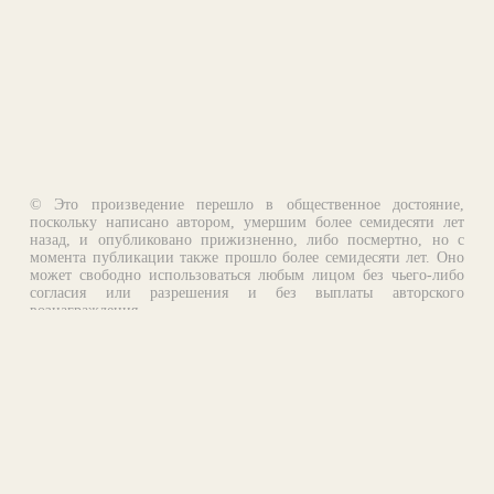
© Это произведение перешло в общественное достояние,
поскольку написано автором, умершим более семидесяти лет
назад, и опубликовано прижизненно, либо посмертно, но с
момента публикации также прошло более семидесяти лет. Оно
может свободно использоваться любым лицом без чьего-либо
согласия или разрешения и без выплаты авторского
вознаграждения.
Email:
otklik@ilibrary.ru
О библиотеке
Реклама на сайте
©1996—2026 Алексей Комаров. Подборка произведений,
оформление, программирование.