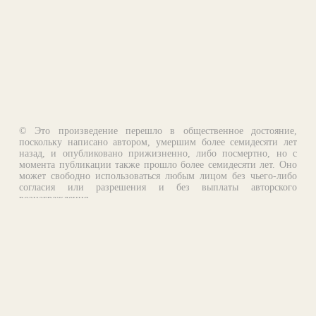
© Это произведение перешло в общественное достояние,
поскольку написано автором, умершим более семидесяти лет
назад, и опубликовано прижизненно, либо посмертно, но с
момента публикации также прошло более семидесяти лет. Оно
может свободно использоваться любым лицом без чьего-либо
согласия или разрешения и без выплаты авторского
вознаграждения.
Email:
otklik@ilibrary.ru
О библиотеке
Реклама на сайте
©1996—2026 Алексей Комаров. Подборка произведений,
оформление, программирование.