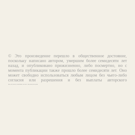
© Это произведение перешло в общественное достояние,
поскольку написано автором, умершим более семидесяти лет
назад, и опубликовано прижизненно, либо посмертно, но с
момента публикации также прошло более семидесяти лет. Оно
может свободно использоваться любым лицом без чьего-либо
согласия или разрешения и без выплаты авторского
вознаграждения.
Email:
otklik@ilibrary.ru
О библиотеке
Реклама на сайте
©1996—2026 Алексей Комаров. Подборка произведений,
оформление, программирование.