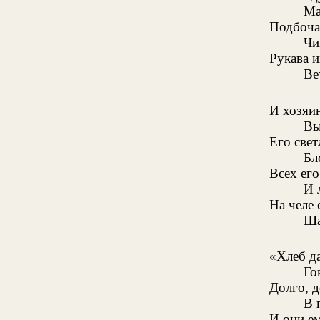
Ма
Подбочас
Чи
Рукава и
Ве
И хозяи
Вы
Его свет
Бл
Всех его
И 
На челе 
Ша
«Хлеб да
Го
Долго, д
В 
И они ем