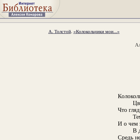
А. Толстой
.
«Колокольчики мои...»
Ал
Колокол
Цв
Что гляд
Те
И о чем 
В 
Средь н