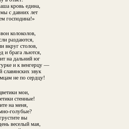
аша кровь едина,
 мы с давних лет
ем господина!»
вон колоколов,
сли раздаются,
ли вкруг столов,
д и брага льются,
ит на дальний юг
турке и к венгерцу —
й славянских звук
мцам не по сердцу!
цветики мои,
етики стенные!
ите на меня,
мно-голубые?
грустите вы
день веселый мая,