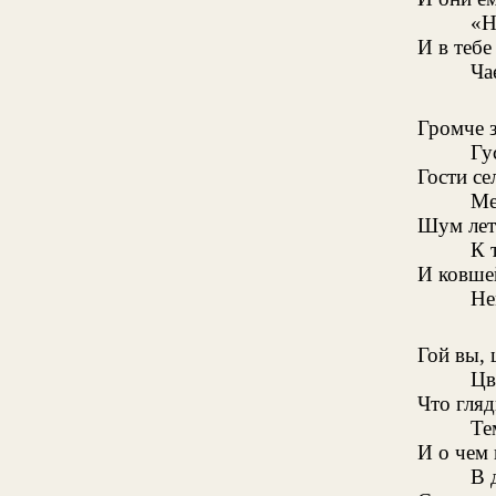
«Н
И в тебе
Ча
Громче з
Гу
Гости се
Ме
Шум лет
К 
И ковше
Не
Гой вы, 
Цв
Что гляд
Те
И о чем 
В 