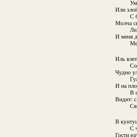
Ум
Или злой
С 
Молча св
Ле
И меня 
Ме
Иль влет
Со
Чудно у
Гу
И на пл
В 
Видит: с
Св
В кунтуш
С 
Гости ед