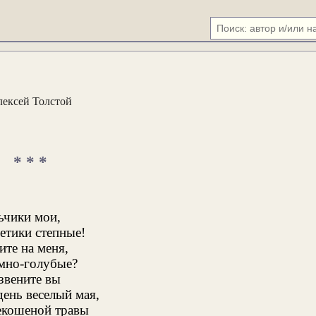
ексей Толстой
* * *
ьчики мои,
етики степные!
ите на меня,
мно-голубые?
звените вы
день веселый мая,
екошеной травы