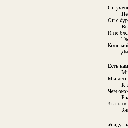
Он учен
Не
Он с бур
Вы
И не бле
Тв
Конь мой
Ди
Есть нам
Ми
Мы лети
К 
Чем око
Ра
Знать н
Зн
Упаду ль