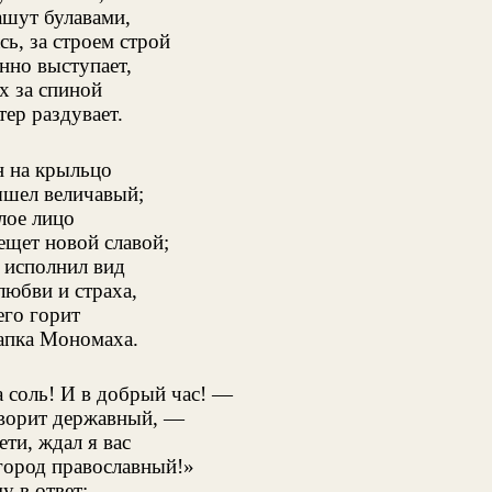
шут булавами,
ь, за строем строй
нно выступает,
х за спиной
тер раздувает.
н на крыльцо
шел величавый;
лое лицо
ещет новой славой;
 исполнил вид
любви и страха,
его горит
пка Мономаха.
 соль! И в добрый час! —
ворит державный, —
ети, ждал я вас
город православный!»
у в ответ: