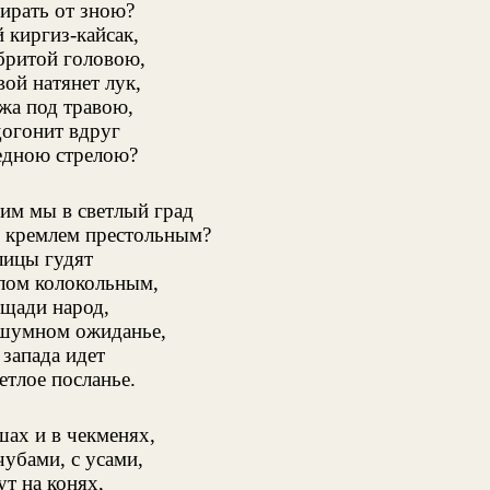
ирать от зною?
 киргиз-кайсак,
бритой головою,
ой натянет лук,
жа под травою,
догонит вдруг
дною стрелою?
им мы в светлый град
 кремлем престольным?
лицы гудят
лом колокольным,
ощади народ,
шумном ожиданье,
 запада идет
етлое посланье.
ах и в чекменях,
чубами, с усами,
ут на конях,