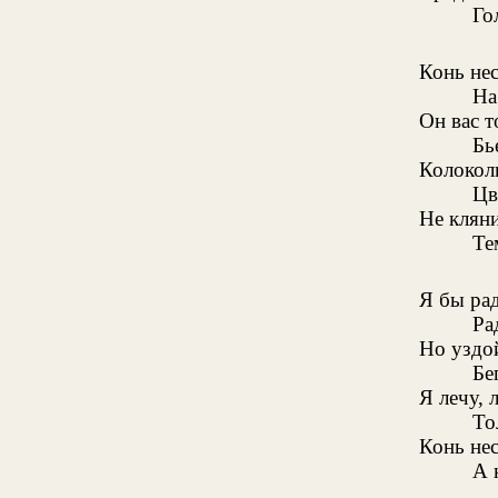
Го
Конь нес
На
Он вас т
Бь
Колокол
Цв
Не кляни
Те
Я бы рад
Ра
Но уздо
Бе
Я лечу, 
То
Конь не
А 