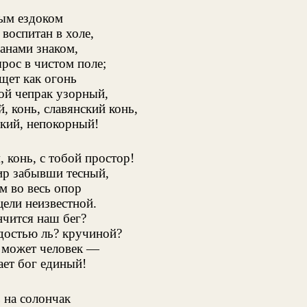
ым ездоком
 воспитан в холе,
анами знаком,
рос в чистом поле;
щет как огонь
ой чепрак узорный,
, конь, славянский конь,
кий, непокорный!
, конь, с тобой простор!
р забывши тесный,
м во весь опор
цели неизвестной.
нчится наш бег?
достью ль? кручиной?
е может человек —
ает бог единый!
 на солончак