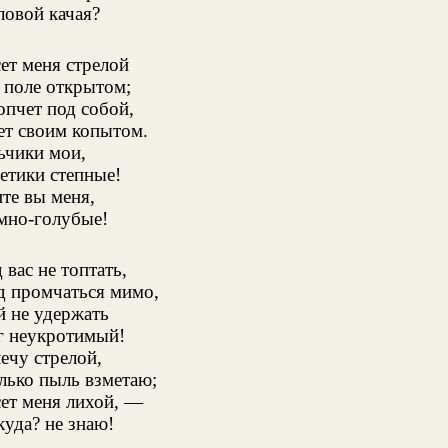
ловой качая?
ет меня стрелой
 поле открытом;
опчет под собой,
ет своим копытом.
ьчики мои,
етики степные!
те вы меня,
мно-голубые!
 вас не топтать,
д промчаться мимо,
й не удержать
г неукротимый!
лечу стрелой,
лько пыль взметаю;
сет меня лихой, —
куда? не знаю!