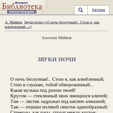
Авторы
А. Майков
.
Звуки ночи («О ночь безлунная!.. Стою я, как
влюбленный...»)
Аполлон Майков
ЗВУКИ НОЧИ
О ночь безлунная!.. Стою я, как влюбленный,
Стою и слушаю, тобой обвороженный...
Какая музыка под ризою твоей!
Кругом — стеклянный звон лиющихся ключей;
Там — листик задрожал под каплею алмазной;
Там — пташки полевой свисток однообразный;
Стрекозы, как часы, стучат между кустов;