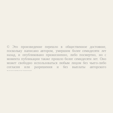
© Это произведение перешло в общественное достояние,
поскольку написано автором, умершим более семидесяти лет
назад, и опубликовано прижизненно, либо посмертно, но с
момента публикации также прошло более семидесяти лет. Оно
может свободно использоваться любым лицом без чьего-либо
согласия или разрешения и без выплаты авторского
вознаграждения.
Email:
otklik@ilibrary.ru
О библиотеке
Реклама на сайте
©1996—2026 Алексей Комаров. Подборка произведений,
оформление, программирование.