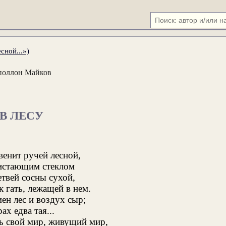
сной...»)
поллон Майков
В ЛЕСУ
венит ручей лесной,
истающим стеклом
твей сосны сухой,
к гать, лежащей в нем.
ен лес и воздух сыр;
ах едва тая...
сь свой мир, живущий мир,