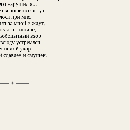
го нарушил я...
ё свершавшееся тут
лося при мне,
дят за мной и ждут,
ыслят в тишине;
любопытный взор
твсюду устремлен,
я немой укор.
й сдавлен и смущен.
✦