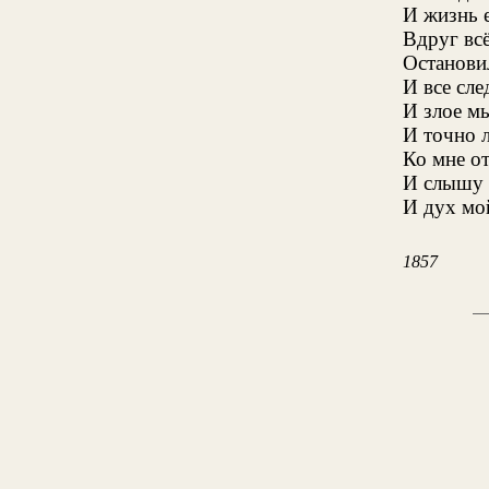
И жизнь е
Вдруг вс
Останови
И все сле
И злое м
И точно 
Ко мне о
И слышу 
И дух мо
1857