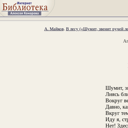
А. Майков
.
В лесу («Шумит, звенит ручей ле
А
Шумит, з
Лиясь бл
Вокруг ве
Давно, ка
Вкруг тем
Иду я, стр
Нет! Зде