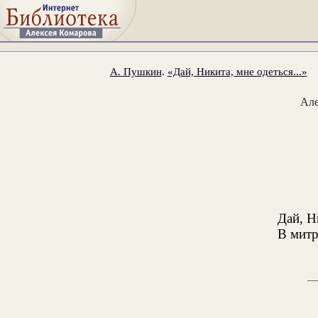
А. Пушкин
.
«Дай, Никита, мне одеться...»
Ал
Дай, Н
В митр