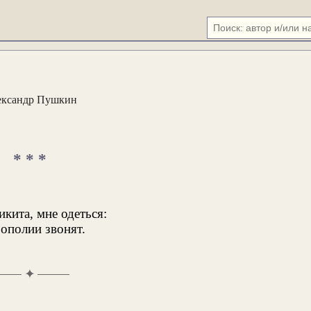
ександр Пушкин
* * *
икита, мне одеться:
ополии звонят.
✦