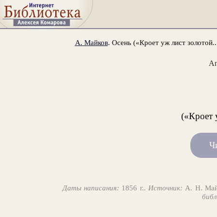
А. Майков
. Осень («Кроет уж лист золотой..
А
(«Кроет 
Ч
Даты написания:
1856 г..
Источник:
А. Н. Майк
библ