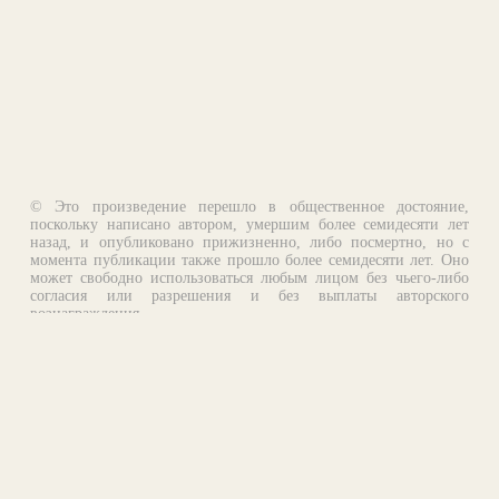
© Это произведение перешло в общественное достояние,
поскольку написано автором, умершим более семидесяти лет
назад, и опубликовано прижизненно, либо посмертно, но с
момента публикации также прошло более семидесяти лет. Оно
может свободно использоваться любым лицом без чьего-либо
согласия или разрешения и без выплаты авторского
вознаграждения.
Email:
otklik@ilibrary.ru
О библиотеке
Реклама на сайте
©1996—2026 Алексей Комаров. Подборка произведений,
оформление, программирование.