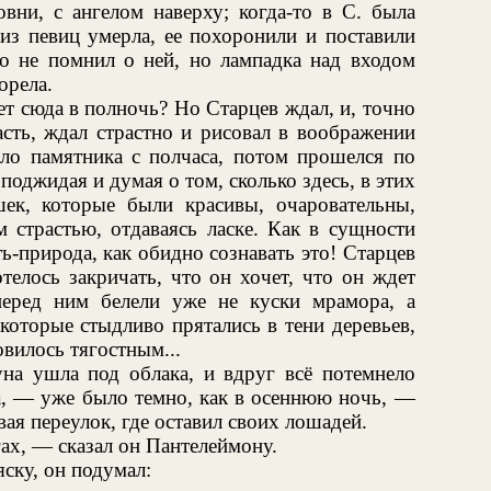
вни, с ангелом наверху; когда-то в С. была
 из певиц умерла, ее похоронили и поставили
то не помнил о ней, но лампадка над входом
орела.
ет сюда в полночь? Но Старцев ждал, и, точно
асть, ждал страстно и рисовал в воображении
оло памятника с полчаса, потом прошелся по
поджидая и думая о том, сколько здесь, в этих
ек, которые были красивы, очаровательны,
 страстью, отдаваясь ласке. Как в сущности
-природа, как обидно сознавать это! Старцев
телось закричать, что он хочет, что он ждет
еред ним белели уже не куски мрамора, а
которые стыдливо прятались в тени деревьев,
овилось тягостным...
уна ушла под облака, и вдруг всё потемнело
а, — уже было темно, как в осеннюю ночь, —
ая переулок, где оставил своих лошадей.
гах, — сказал он Пантелеймону.
яску, он подумал: