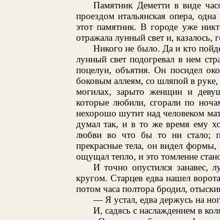
Памятник Деметти в виде часо
проездом итальянская опера, одна
этот памятник. В городе уже ник
отражала лунный свет и, казалось, г
Никого не было. Да и кто пойд
лунный свет подогревал в нем стр
поцелуи, объятия. Он посидел ок
боковым аллеям, со шляпой в руке, 
могилах, зарыто женщин и девуш
которые любили, сгорали по ночам
нехорошо шутит над человеком мать
думал так, и в то же время ему хо
любви во что бы то ни стало; п
прекрасные тела, он видел формы, 
ощущал тепло, и это томление стан
И точно опустился занавес, л
кругом. Старцев едва нашел ворот
потом часа полтора бродил, отыскив
— Я устал, едва держусь на но
И, садясь с наслаждением в кол