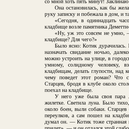
со мной хоть пять минут! Заклинаю 
Она остановилась, как бы жела
руку записку и побежала в дом, и та
«Сегодня, в одиннадцать час
кладбище возле памятника Деметти
«Ну, уж это совсем не умно,
кладбище? Для чего?»
Было ясно: Котик дурачилась. 
назначать свидание ночью, далек
можно устроить на улице, в городс
умному, солидному человеку, вз
кладбищам, делать глупости, над 
чему поведет этот роман? Что с
Старцев, бродя в клубе около стол
поехал на кладбище.
У него уже была своя пара 
жилетке. Светила луна. Было тихо,
около боен, выли собаки. Старцев
переулков, а сам пошел на кладб
думал он. — Котик тоже странная 
придет», — и он отдался этой слабо