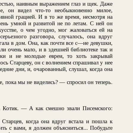
естью, наивным выражением глаз и щек. Даже
е, он видел что-то необыкновенно милое,
ивной грацией. И в то же время, несмотря на
чень умной и развитой не по летам. С ней он
кусстве, о чем угодно, мог жаловаться ей на
серьезного разговора, случалось, она вдруг
гала в дом. Она, как почти все с—ие девушки,
ли очень мало, и в здешней библиотеке так и
ки и не молодые евреи, то хоть закрывай
ось Старцеву, он с волнением спрашивал у нее
ледние дни, и, очарованный, слушал, когда она
е, пока мы не виделись? — спросил он теперь.
 Котик. — А как смешно звали Писемского:
тарцев, когда она вдруг встала и пошла к
ь с вами, я должен объясниться... Побудьте