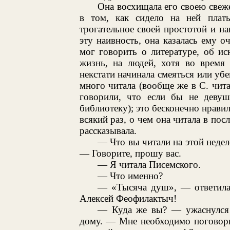
Она восхищала его своею свеж
в том, как сидело на ней плать
трогательное своей простотой и на
эту наивность, она казалась ему о
мог говорить о литературе, об ис
жизнь, на людей, хотя во время 
некстати начинала смеяться или убе
много читала (вообще же в С. чита
говорили, что если бы не девуш
библиотеку); это бесконечно нравил
всякий раз, о чем она читала в пос
рассказывала.
— Что вы читали на этой недел
— Говорите, прошу вас.
— Я читала Писемского.
— Что именно?
— «Тысяча душ», — ответила
Алексей Феофилактыч!
— Куда же вы? — ужаснулся С
дому. — Мне необходимо поговорит