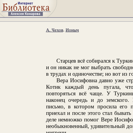
А. Чехов
.
Ионыч
Старцев всё собирался к Турки
и он никак не мог выбрать свобод
в трудах и одиночестве; но вот из 
Вера Иосифовна давно уже стр
Котик каждый день пугала, что
повторяться всё чаще. У Туркин
наконец очередь и до земского. 
письмо, в котором просила его п
приехал и после этого стал бывать
деле немножко помог Вере Иосифов
необыкновенный, удивительный док
мигрени...