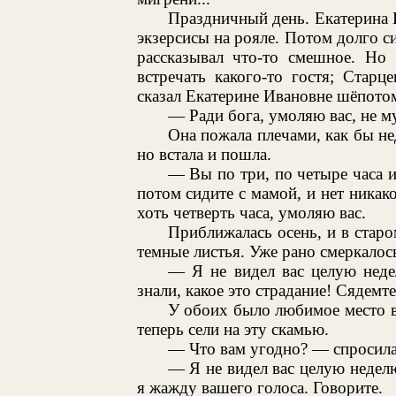
Праздничный день. Екатерина 
экзерсисы на рояле. Потом долго с
рассказывал что-то смешное. Но
встречать какого-то гостя; Старц
сказал Екатерине Ивановне шёпотом
— Ради бога, умоляю вас, не му
Она пожала плечами, как бы не
но встала и пошла.
— Вы по три, по четыре часа и
потом сидите с мамой, и нет никак
хоть четверть часа, умоляю вас.
Приближалась осень, и в старо
темные листья. Уже рано смеркалос
— Я не видел вас целую нед
знали, какое это страдание! Сядемт
У обоих было любимое место в
теперь сели на эту скамью.
— Что вам угодно? — спросила
— Я не видел вас целую неделю,
я жажду вашего голоса. Говорите.