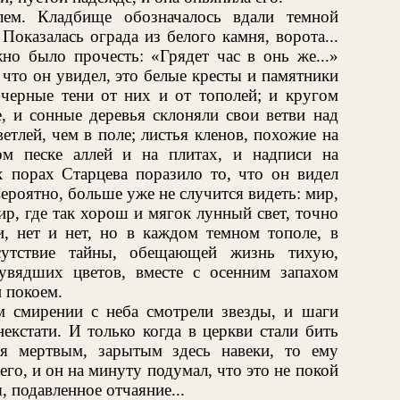
ем. Кладбище обозначалось вдали темной
Показалась ограда из белого камня, ворота...
но было прочесть: «Грядет час в онь же...»
 что он увидел, это белые кресты и памятники
черные тени от них и от тополей; и кругом
, и сонные деревья склоняли свои ветви над
етлей, чем в поле; листья кленов, похожие на
ом песке аллей и на плитах, и надписи на
 порах Старцева поразило то, что он видел
вероятно, больше уже не случится видеть: мир,
р, где так хорош и мягок лунный свет, точно
и, нет и нет, но в каждом темном тополе, в
сутствие тайны, обещающей жизнь тихую,
увядших цветов, вместе с осенним запахом
и покоем.
м смирении с неба смотрели звезды, и шаги
некстати. И только когда в церкви стали бить
я мертвым, зарытым здесь навеки, то ему
него, и он на минуту подумал, что это не покой
, подавленное отчаяние...