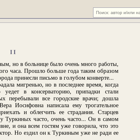
II
ным, но в больнице было очень много работы,
ного часа. Прошло больше года таким образом
города принесли письмо в голубом конверте...
адала мигренью, но в последнее время, когда
 уедет в консерваторию, припадки стали
ых перебывали все городские врачи; дошла
Вера Иосифовна написала ему трогательное
риехать и облегчить ее страдания. Старцев
 у Туркиных часто, очень часто... Он в самом
не, и она всем гостям уже говорила, что это
тор. Но ездил он к Туркиным уже не ради ее