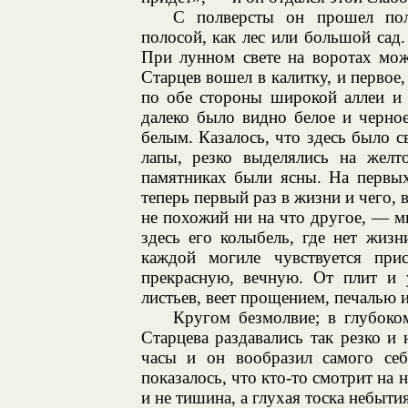
С полверсты он прошел пол
полосой, как лес или большой сад. 
При лунном свете на воротах мож
Старцев вошел в калитку, и первое,
по обе стороны широкой аллеи и 
далеко было видно белое и черное
белым. Казалось, что здесь было св
лапы, резко выделялись на желт
памятниках были ясны. На первых
теперь первый раз в жизни и чего, 
не похожий ни на что другое, — ми
здесь его колыбель, где нет жизн
каждой могиле чувствуется при
прекрасную, вечную. От плит и 
листьев, веет прощением, печалью 
Кругом безмолвие; в глубоко
Старцева раздавались так резко и 
часы и он вообразил самого себ
показалось, что кто-то смотрит на 
и не тишина, а глухая тоска небытия