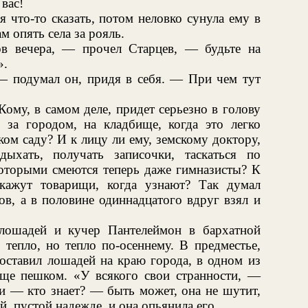
вас!
я что-то сказать, потом неловко сунула ему в
м опять села за рояль.
ов вечера, — прочел Старцев, — будьте на
».
 — подумал он, придя в себя. — При чем тут
Кому, в самом деле, придет серьезно в голову
о за городом, на кладбище, когда это легко
ком саду? И к лицу ли ему, земскому доктору,
дыхать, получать записочки, таскаться по
которыми смеются теперь даже гимназисты? К
кажут товарищи, когда узнают? Так думал
ов, а в половине одиннадцатого вдруг взял и
лошадей и кучер Пантелеймон в бархатной
 тепло, но тепло по-осеннему. В предместье,
 оставил лошадей на краю города, в одном из
ище пешком. «У всякого свои странности, —
и — кто знает? — быть может, она не шутит,
й, пустой надежде, и она опьянила его.