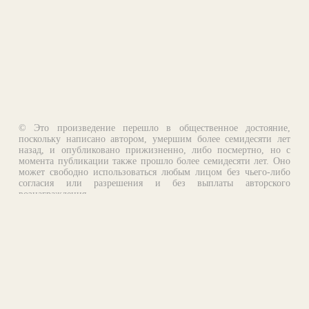
© Это произведение перешло в общественное достояние,
поскольку написано автором, умершим более семидесяти лет
назад, и опубликовано прижизненно, либо посмертно, но с
момента публикации также прошло более семидесяти лет. Оно
может свободно использоваться любым лицом без чьего-либо
согласия или разрешения и без выплаты авторского
вознаграждения.
Email:
otklik@ilibrary.ru
О библиотеке
Реклама на сайте
©1996—2026 Алексей Комаров. Подборка произведений,
оформление, программирование.