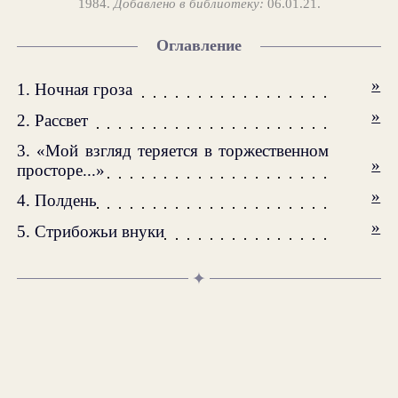
1984.
Добавлено в библиотеку:
06.01.21.
Оглавление
»
1. Ночная гроза
»
2. Рассвет
3. «Мой взгляд теряется в торжественном
»
просторе...»
»
4. Полдень
»
5. Стрибожьи внуки
✦