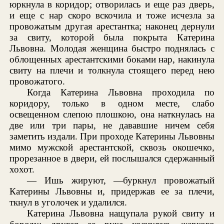
юркнула в коридор; отворилась и еще раз дверь,
и еще с нар скоро вскочила и тоже исчезла за
провожатым другая арестантка; наконец дернули
за свиту, которой была покрыта Катерина
Львовна. Молодая женщина быстро поднялась с
облощенных арестантскими боками нар, накинула
свиту на плечи и толкнула стоящего перед нею
провожатого.
Когда Катерина Львовна проходила по
коридору, только в одном месте, слабо
освещенном слепою плошкою, она наткнулась на
две или три пары, не дававшие ничем себя
заметить издали. При проходе Катерины Львовны
мимо мужской арестантской, сквозь окошечко,
прорезанное в двери, ей послышался сдержанный
хохот.
— Ишь жируют, —буркнул провожатый
Катерины Львовны и, придержав ее за плечи,
ткнул в уголочек и удалился.
Катерина Львовна нащупала рукой свиту и