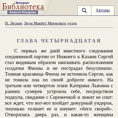
Авторы
Н. Лесков
.
Леди Макбет Мценского уезда
ГЛАВА ЧЕТЫРНАДЦАТАЯ
С первых же дней вместного следования
соединенной партии от Нижнего к Казани Сергей
стал видимым образом заискивать расположения
солдатки Фионы и не пострадал безуспешно.
Томная красавица Фиона не истомила Сергея, как
не томила она по своей доброте никого. На
третьем или четвертом этапе Катерина Львовна с
ранних сумерек устроила себе, посредством
подкупа, свидание с Сережечкой и лежит не спит:
все ждет, что вот-вот взойдет дежурный ундерок,
тихонько толкнет ее и шепнет: «беги скорей».
Отворилась дверь раз, и какая-то женщина