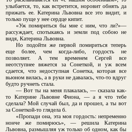
улыбается, то, как встретится, норовит обнять да
прижать ее. Катерина Львовна все это видит, и
только пуще у нее сердце кипит.
«Уж помириться бы мне с ним, что ли?»—
рассуждает, спотыкаясь и земли под собою не
видя, Катерина Львовна.
Но подойти же первой помириться теперь
еще более, чем когда-либо, гордость не
позволяет. А тем временем Сергей все
неотступнее вяжется за Сонеткой, и уж всем
сдается, что недоступная Сонетка, которая все
вьюном вилась, а в руки не давалась, что-то вдруг
будто ручнеть стала.
— Вот ты на меня плакалась, — сказала как-
то Катерине Львовне Фиона, — а я что тебе
сделала? Мой случай был, да и прошел, а ты вот
за Сонеткой-то глядела б.
«Пропади она, эта моя гордость: непременно
нонче же помирюсь», — решила Катерина
Львовна, размышляя уж только об одном, как бы