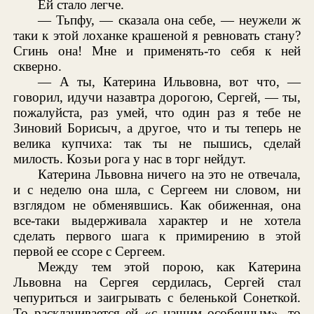
Ей стало легче.
— Тьпфу, — сказала она себе, — неужели ж
таки к этой лоханке крашеной я ревновать стану?
Сгинь она! Мне и применять-то себя к ней
скверно.
— А ты, Катерина Ильвовна, вот что, —
говорил, идучи назавтра дорогою, Сергей, — ты,
пожалуйста, раз умей, что один раз я тебе не
Зиновий Борисыч, а другое, что и ты теперь не
велика купчиха: так ты не пышись, сделай
милость. Козьи рога у нас в торг нейдут.
Катерина Львовна ничего на это не отвечала,
и с неделю она шла, с Сергеем ни словом, ни
взглядом не обменявшись. Как обиженная, она
все-таки выдерживала характер и не хотела
сделать первого шага к примирению в этой
первой ее ссоре с Сергеем.
Между тем этой порою, как Катерина
Львовна на Сергея сердилась, Сергей стал
чепуриться и заигрывать с беленькой Сонеткой.
То раскланивается ей «с нашим особенным», то