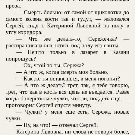
проза.
— Смерть больно: от самой от щиколотки до
самого колена кости так и гудут, — жаловался
Сергей, сидя с Катериной Львовной на полу в
углу коридора.
— Что же делать-то, Сережечка? —
расспрашивала она, ютясь под полу его свиты.
— Нешто только в лазарет в Казани
попрошусь?
— Ох, чтой-то ты, Сережа?
— А что ж, когда смерть моя больно.
— Как же ты останешься, а меня погонят?
— А что ж делать? трет, так, я тебе говорю,
трет, что как в кость вся цепь не въедается. Разве
когда б шерстяные чулки, что ли, поддеть еще, —
проговорил Сергей спустя минуту.
— Чулки? у меня еще есть, Сережа, новые
чулки.
— Ну, на что! — отвечал Сергей.
Катерина Львовна, ни слова не говоря более,