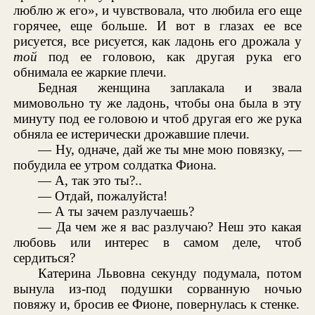
люблю ж его», и чувствовала, что любила его еще
горячее, еще больше. И вот в глазах ее все
рисуется, все рисуется, как ладонь его дрожала у
той
под ее головою, как другая рука его
обнимала ее жаркие плечи.
Бедная женщина заплакала и звала
мимовольно ту же ладонь, чтобы она была в эту
минуту под ее головою и чтоб другая его же рука
обняла ее истерически дрожавшие плечи.
— Ну, одначе, дай же ты мне мою повязку, —
побудила ее утром солдатка Фиона.
— А, так это ты?..
— Отдай, пожалуйста!
— А ты зачем разлучаешь?
— Да чем же я вас разлучаю? Неш это какая
любовь или интерес в самом деле, чтоб
сердиться?
Катерина Львовна секунду подумала, потом
вынула из-под подушки сорванную ночью
повяжу и, бросив ее Фионе, повернулась к стенке.