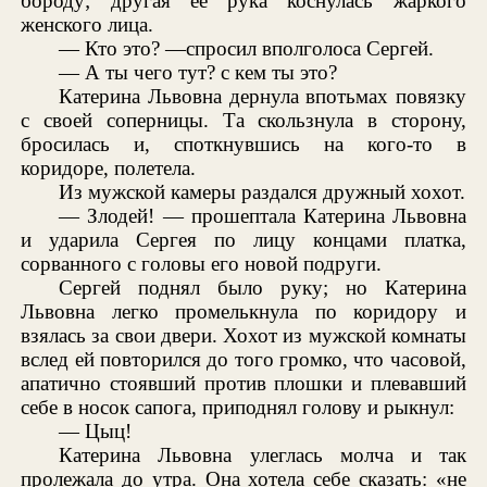
бороду; другая ее рука коснулась жаркого
женского лица.
— Кто это? —спросил вполголоса Сергей.
— А ты чего тут? с кем ты это?
Катерина Львовна дернула впотьмах повязку
с своей соперницы. Та скользнула в сторону,
бросилась и, споткнувшись на кого-то в
коридоре, полетела.
Из мужской камеры раздался дружный хохот.
— Злодей! — прошептала Катерина Львовна
и ударила Сергея по лицу концами платка,
сорванного с головы его новой подруги.
Сергей поднял было руку; но Катерина
Львовна легко промелькнула по коридору и
взялась за свои двери. Хохот из мужской комнаты
вслед ей повторился до того громко, что часовой,
апатично стоявший против плошки и плевавший
себе в носок сапога, приподнял голову и рыкнул:
— Цыц!
Катерина Львовна улеглась молча и так
пролежала до утра. Она хотела себе сказать: «не