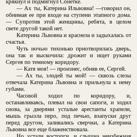
крякнул и подмигнул Сонетке.
— Ах ты, Катерина Ильвовна! —говорил он,
обнимая ее при входе на ступени этапного дома.
— Супротив этой женщины, ребята, в целом
свете другой такой нет.
Катерина Львовна и краснела и задыхалась от
счастья.
Чуть ночью тихонько приотворилась дверь,
она так и выскочила: дрожит и ищет руками
Сергея по темному коридору.
— Катя моя! — произнес, обняв ее, Сергей.
— Ах ты, злодей ты мой! — сквозь слезы
отвечала Катерина Львовна и прильнула к нему
губами.
Часовой ходил по коридору, и,
останавливаясь, плевал на свои сапоги, и ходил
снова, за дверями усталые арестанты храпели,
мышь грызла перо, под печью, взапуски друг
перед другом, заливались сверчки, а Катерина
Львовна все еще блаженствовала.
Но устали восторги, и слышна неизбежная