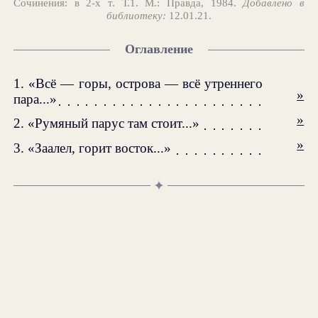
Сочинения: в 2-х т. Т.1. М.: Правда, 1984.
Добавлено в
библиотеку:
12.01.21.
Оглавление
1. «Всё — горы, острова — всё утреннего
»
пара...»
»
2. «Румяный парус там стоит...»
»
3. «Заалел, горит восток...»
✦