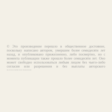
© Это произведение перешло в общественное достояние,
поскольку написано автором, умершим более семидесяти лет
назад, и опубликовано прижизненно, либо посмертно, но с
момента публикации также прошло более семидесяти лет. Оно
может свободно использоваться любым лицом без чьего-либо
согласия или разрешения и без выплаты авторского
вознаграждения.
Email:
otklik@ilibrary.ru
О библиотеке
Реклама на сайте
©1996—2026 Алексей Комаров. Подборка произведений,
оформление, программирование.