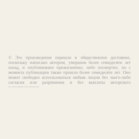
© Это произведение перешло в общественное достояние,
поскольку написано автором, умершим более семидесяти лет
назад, и опубликовано прижизненно, либо посмертно, но с
момента публикации также прошло более семидесяти лет. Оно
может свободно использоваться любым лицом без чьего-либо
согласия или разрешения и без выплаты авторского
вознаграждения.
Email:
otklik@ilibrary.ru
О библиотеке
Реклама на сайте
©1996—2026 Алексей Комаров. Подборка произведений,
оформление, программирование.