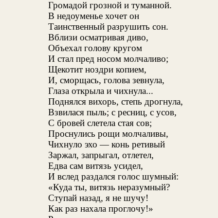
Громадой грозной и туманной.
В недоуменье хочет он
Таинственный разрушить сон.
Вблизи осматривая диво,
Объехал голову кругом
И стал пред носом молчаливо;
Щекотит ноздри копием,
И, сморщась, голова зевнула,
Глаза открыла и чихнула...
Поднялся вихорь, степь дрогнула,
Взвилася пыль; с ресниц, с усов,
С бровей слетела стая сов;
Проснулись рощи молчаливы,
Чихнуло эхо — конь ретивый
Заржал, запрыгал, отлетел,
Едва сам витязь усидел,
И вслед раздался голос шумный:
«Куда ты, витязь неразумный?
Ступай назад, я не шучу!
Как раз нахала проглочу!»