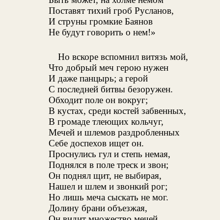
Поставят тихий гроб Русланов,
И струны громкие Баянов
Не будут говорить о нем!»
Но вскоре вспомнил витязь мой,
Что добрый меч герою нужен
И даже панцырь; а герой
С последней битвы безоружен.
Обходит поле он вокруг;
В кустах, среди костей забвенных,
В громаде тлеющих кольчуг,
Мечей и шлемов раздробленных
Себе доспехов ищет он.
Проснулись гул и степь немая,
Поднялся в поле треск и звон;
Он поднял щит, не выбирая,
Нашел и шлем и звонкий рог;
Но лишь меча сыскать не мог.
Долину брани объезжая,
Он видит множество мечей,