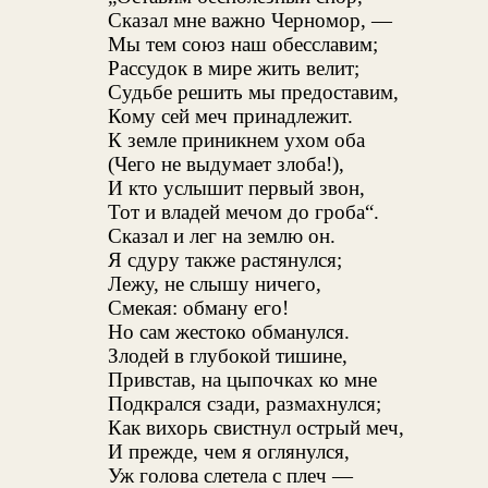
Сказал мне важно Черномор, —
Мы тем союз наш обесславим;
Рассудок в мире жить велит;
Судьбе решить мы предоставим,
Кому сей меч принадлежит.
К земле приникнем ухом оба
(Чего не выдумает злоба!),
И кто услышит первый звон,
Тот и владей мечом до гроба“.
Сказал и лег на землю он.
Я сдуру также растянулся;
Лежу, не слышу ничего,
Смекая: обману его!
Но сам жестоко обманулся.
Злодей в глубокой тишине,
Привстав, на цыпочках ко мне
Подкрался сзади, размахнулся;
Как вихорь свистнул острый меч,
И прежде, чем я оглянулся,
Уж голова слетела с плеч —