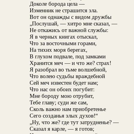
Доколе борода цела —
Изменник не страшится зла.
Вот он однажды с видом дружбы
„Послушай, — хитро мне сказал, —
Не откажись от важной службы:
Я в черных книгах отыскал,
Что за восточными горами,
На тихих моря берегах,
В глухом подвале, под замками
Хранится меч — и что же? страх!
Я разобрал во тьме волшебной,
Что волею судьбы враждебной
Сей меч известен будет нам;
Что нас он обоих погубит:
Мне бороду мою отрубит,
Тебе главу; суди же сам,
Сколь важно нам приобретенье
Сего созданья злых духов!“
„Ну, что же? где тут затрудненье? —
Сказал я карле, — я готов;