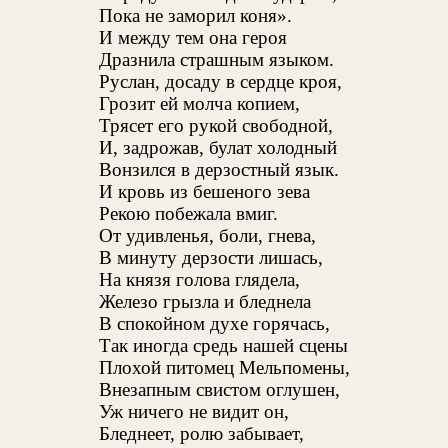
Пока не заморил коня».
И между тем она героя
Дразнила страшным языком.
Руслан, досаду в сердце кроя,
Грозит ей молча копием,
Трясет его рукой свободной,
И, задрожав, булат холодный
Вонзился в дерзостный язык.
И кровь из бешеного зева
Рекою побежала вмиг.
От удивленья, боли, гнева,
В минуту дерзости лишась,
На князя голова глядела,
Железо грызла и бледнела
В спокойном духе горячась,
Так иногда средь нашей сцены
Плохой питомец Мельпомены,
Внезапным свистом оглушен,
Уж ничего не видит он,
Бледнеет, ролю забывает,