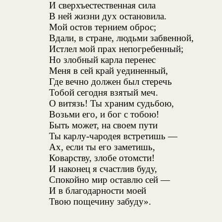
И сверхъестественная сила
В ней жизни дух остановила.
Мой остов тернием оброс;
Вдали, в стране, людьми забвенной,
Истлел мой прах непогребенный;
Но злобный карла перенес
Меня в сей край уединенный,
Где вечно должен был стеречь
Тобой сегодня взятый меч.
О витязь! Ты храним судьбою,
Возьми его, и бог с тобою!
Быть может, на своем пути
Ты карлу-чародея встретишь —
Ах, если ты его заметишь,
Коварству, злобе отомсти!
И наконец я счастлив буду,
Спокойно мир оставлю сей —
И в благодарности моей
Твою пощечину забуду».