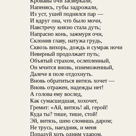
Кровавы очи засверкали;
Напенясь, губы задрожали,
Из уст, ушей поднялся пар —
И вдруг она, что было мочи,
Навстречу князю стала дуть;
Напрасно конь, зажмуря очи,
Склонив главу, натужа грудь,
Сквозь вихорь, дождь и сумрак ночи
Неверный продолжает путь;
Объятый страхом, ослепленный,
Он мчится вновь, изнеможенный,
Далече в поле отдохнуть.
Вновь обратиться витязь хочет —
Вновь отражен, надежды нет!
А голова ему вослед,
Как сумасшедшая, хохочет,
Гремит: «Ай, витязь! ай, герой!
Куда ты? тише, тише, стой!
Эй, витязь, шею сломишь даром;
Не трусь, наездник, и меня
Порадуй хоть одним ударом,