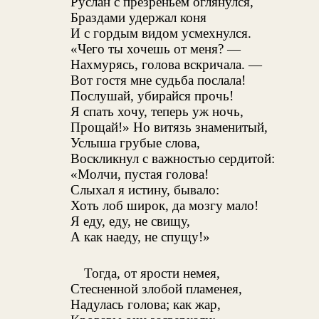
Руслан с презреньем оглянулся,
Браздами удержал коня
И с гордым видом усмехнулся.
«Чего ты хочешь от меня? —
Нахмурясь, голова вскричала. —
Вот гостя мне судьба послала!
Послушай, убирайся прочь!
Я спать хочу, теперь уж ночь,
Прощай!» Но витязь знаменитый,
Услыша грубые слова,
Воскликнул с важностью сердитой:
«Молчи, пустая голова!
Слыхал я истину, бывало:
Хоть лоб широк, да мозгу мало!
Я еду, еду, не свищу,
А как наеду, не спущу!»
Тогда, от ярости немея,
Стесненной злобой пламенея,
Надулась голова; как жар,