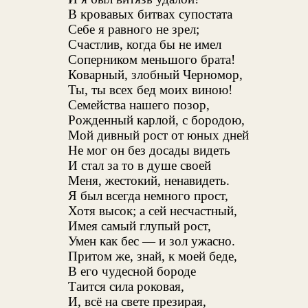
В кровавых битвах супостата
Себе я равного не зрел;
Счастлив, когда бы не имел
Соперником меньшого брата!
Коварный, злобный Черномор,
Ты, ты всех бед моих виною!
Семейства нашего позор,
Рожденный карлой, с бородою,
Мой дивный рост от юных дней
Не мог он без досады видеть
И стал за то в душе своей
Меня, жестокий, ненавидеть.
Я был всегда немного прост,
Хотя высок; а сей несчастный,
Имея самый глупый рост,
Умен как бес — и зол ужасно.
Притом же, знай, к моей беде,
В его чудесной бороде
Таится сила роковая,
И, всё на свете презирая,