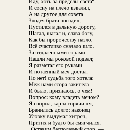
Иду, хоть за пределы света“.
И сосну на плечо взвалил,
А на другое для совета
Злодея брата посадил;
Пустился в дальную дорогу,
Шагал, шагал и, слава богу,
Как бы пророчеству назло,
Всё счастливо сначало шло.
За отдаленными горами
Нашли мы роковой подвал;
Я разметал его руками
И потаенный меч достал.
Но нет! судьба того хотела:
Меж нами ссора закипела —
И было, признаюсь, о чем!
Вопрос: кому владеть мечом?
Я спорил, карла горячился;
Бранились долго; наконец
Уловку выдумал хитрец,
Притих и будто бы смягчился.
„Оставим бесполезный спор, —