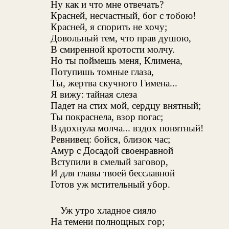
Ну как и что мне отвечать?
Красней, несчастный, бог с тобою!
Красней, я спорить не хочу;
Довольный тем, что прав душою,
В смиренной кротости молчу.
Но ты поймешь меня, Климена,
Потупишь томные глаза,
Ты, жертва скучного Гимена...
Я вижу: тайная слеза
Падет на стих мой, сердцу внятный;
Ты покраснела, взор погас;
Вздохнула молча... вздох понятный!
Ревнивец: бойся, близок час;
Амур с Досадой своенравной
Вступили в смелый заговор,
И для главы твоей бесславной
Готов уж мстительный убор.
Уж утро хладное сияло
На темени полнощных гор;