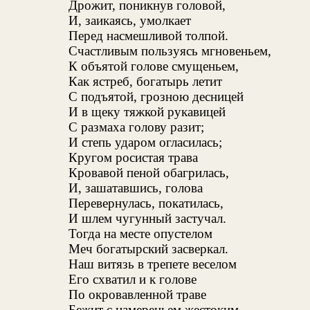
Дрожит, поникнув головой,
И, заикаясь, умолкает
Перед насмешливой толпой.
Счастливым пользуясь мгновеньем,
К объятой голове смущеньем,
Как ястреб, богатырь летит
С подъятой, грозною десницей
И в щеку тяжкой рукавицей
С размаха голову разит;
И степь ударом огласилась;
Кругом росистая трава
Кровавой пеной обагрилась,
И, зашатавшись, голова
Перевернулась, покатилась,
И шлем чугунный застучал.
Тогда на месте опустелом
Меч богатырский засверкал.
Наш витязь в трепете веселом
Его схватил и к голове
По окровавленной траве
Бежит с намереньем жестоким