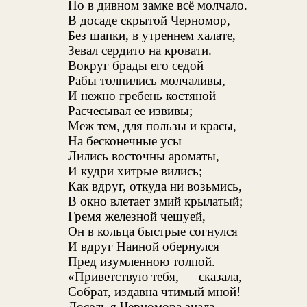
Но в дивном замке всё молчало.
В досаде скрытой Черномор,
Без шапки, в утреннем халате,
Зевал сердито на кровати.
Вокруг брады его седой
Рабы толпились молчаливы,
И нежно гребень костяной
Расчесывал ее извивы;
Меж тем, для пользы и красы,
На бесконечные усы
Лились восточны ароматы,
И кудри хитрые вились;
Как вдруг, откуда ни возьмись,
В окно влетает змий крылатый;
Гремя железной чешуей,
Он в кольца быстрые согнулся
И вдруг Наиной обернулся
Пред изумленною толпой.
«Приветствую тебя, — сказала, —
Собрат, издавна чтимый мной!
Досель я Черномора знала