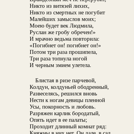
Никто из витязей лихих,
Никто из смертных не погубит
Малейших замыслов моих;
Моею будет век Людмила,
Руслан же гробу обречен!»
И мрачно ведьма повторила:
«Погибнет он! погибнет он!»
Потом три раза прошипела,
Три раза топнула ногой
И черным змием улетела.
Блистая в ризе парчевой,
Колдун, колдуньей ободренный,
Развеселясь, решился вновь
Нести к ногам девицы пленной
Усы, покорность и любовь.
Разряжен карлик бородатый,
Опять идет в ее палаты;
Проходит длинный комнат ряд:
Княжны в них нет. Он дале, в сад,