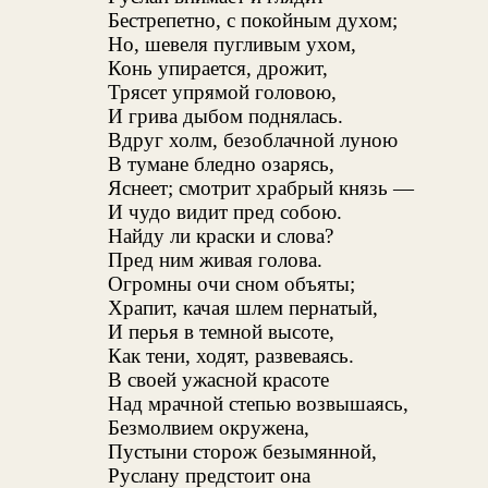
Бестрепетно, с покойным духом;
Но, шевеля пугливым ухом,
Конь упирается, дрожит,
Трясет упрямой головою,
И грива дыбом поднялась.
Вдруг холм, безоблачной луною
В тумане бледно озарясь,
Яснеет; смотрит храбрый князь —
И чудо видит пред собою.
Найду ли краски и слова?
Пред ним живая голова.
Огромны очи сном объяты;
Храпит, качая шлем пернатый,
И перья в темной высоте,
Как тени, ходят, развеваясь.
В своей ужасной красоте
Над мрачной степью возвышаясь,
Безмолвием окружена,
Пустыни сторож безымянной,
Руслану предстоит она