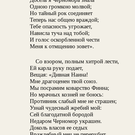
Одною громкою молвой;
Но тайный рок соединяет
Теперь нас общею враждой;
Тебе опасность угрожает,
Нависла туча над тобой;
И голос оскорбленной чести
Меня к отмщению зовет».
Со взором, полным хитрой лести,
Ей карла руку подает,
Вещая: «Дивная Наина!
Мне драгоценен твой союз.
Мы посрамим коварство Финна;
Но мрачных козней не боюсь:
Противник слабый мне не страшен;
Узнай чудесный жребий мой:
Сей благодатной бородой
Недаром Черномор украшен.
Доколь власов ее седых
Враждебный меч не перерубит,