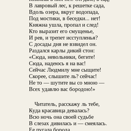
В лавровый лес, к решетке сада,
Вдоль озера, вкруг водопада,
Под мостики, в беседки... нет!
Княжна ушла, пропал и след!
Кто выразит его смущенье,
И рев, и трепет исступленья?
С досады дня не взвидел он.
Раздался карлы дикий стон:
«Сюда, невольники, бегите!
Сюда, надеюсь я на вас!
Сейчас Людмилу мне сыщите!
Скорее, слышите ль? сейчас!
Не то — шутите вы со мною —
Всех удавлю вас бородою!»
Читатель, расскажу ль тебе,
Куда красавица девалась?
Всю ночь она своей судьбе
В слезах дивилась и — смеялась.
Ее пугала борода,