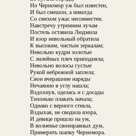
Но Черномор уж был известен,
И был смешон, а никогда
Со смехом ужас несовместен.
Навстречу утренним лучам
Постель оставила Людмила
И взор невольный обратила
К высоким, чистым зеркалам;
Невольно кудри золотые
С лилейных плеч приподняла;
Невольно волосы густые
Рукой небрежной заплела;
Свои вчерашние наряды
Нечаянно в углу нашла;
Вздохнув, оделась и с досады
Тихонько плакать начала;
Однако с верного стекла,
Вздыхая, не сводила взора,
И девице пришло на ум,
В волненье своенравных дум,
Примерить шапку Черномора.