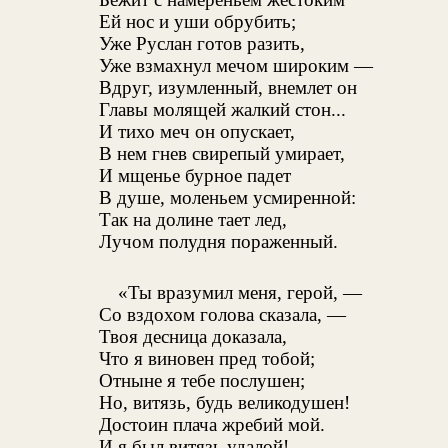
Ей нос и уши обрубить;
Уже Руслан готов разить,
Уже взмахнул мечом широким —
Вдруг, изумленный, внемлет он
Главы молящей жалкий стон...
И тихо меч он опускает,
В нем гнев свирепый умирает,
И мщенье бурное падет
В душе, моленьем усмиренной:
Так на долине тает лед,
Лучом полудня пораженный.
«Ты вразумил меня, герой, —
Со вздохом голова сказала, —
Твоя десница доказала,
Что я виновен пред тобой;
Отныне я тебе послушен;
Но, витязь, будь великодушен!
Достоин плача жребий мой.
И я был витязь удалой!