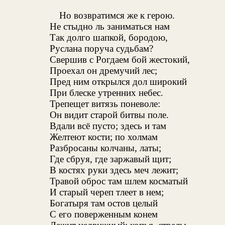
Но возвратимся же к герою.
Не стыдно ль заниматься нам
Так долго шапкой, бородою,
Руслана поруча судьбам?
Свершив с Рогдаем бой жестокий,
Проехал он дремучий лес;
Пред ним открылся дол широкий
При блеске утренних небес.
Трепещет витязь поневоле:
Он видит старой битвы поле.
Вдали всё пусто; здесь и там
Желтеют кости; по холмам
Разбросаны колчаны, латы;
Где сбруя, где заржавый щит;
В костях руки здесь меч лежит;
Травой оброс там шлем косматый
И старый череп тлеет в нем;
Богатыря там остов целый
С его поверженным конем