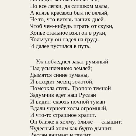
Но все легки, да слишком малы,
А князь красавец был не вялый,
Не то, что витязь наших дней.
Чтоб чем-нибудь играть от скуки,
Копье стальное взял он в руки,
Кольчугу он надел на грудь
И далее пустился в путь.
Уж побледнел закат румяный
Над усыпленною землей;
Дымятся синие туманы,
И всходит месяц золотой;
Померкла степь. Тропою темной
Задумчив едет наш Руслан
И видит: сквозь ночной туман
Вдали чернеет холм огромный,
И что-то страшное храпит.
Он ближе к холму, ближе — слышит:
Чудесный холм как будто дышит.
Руслан внимает и глядит