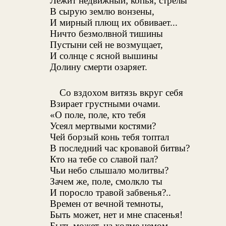
Лежит недвижный; копья, стрелы
В сырую землю вонзены,
И мирный плющ их обвивает...
Ничто безмолвной тишины
Пустыни сей не возмущает,
И солнце с ясной вышины
Долину смерти озаряет.
Со вздохом витязь вкруг себя
Взирает грустными очами.
«О поле, поле, кто тебя
Усеял мертвыми костями?
Чей борзый конь тебя топтал
В последний час кровавой битвы?
Кто на тебе со славой пал?
Чьи небо слышало молитвы?
Зачем же, поле, смолкло ты
И поросло травой забвенья?..
Времен от вечной темноты,
Быть может, нет и мне спасенья!
Быть может, на холме немом