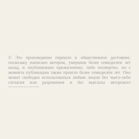
© Это произведение перешло в общественное достояние,
поскольку написано автором, умершим более семидесяти лет
назад, и опубликовано прижизненно, либо посмертно, но с
момента публикации также прошло более семидесяти лет. Оно
может свободно использоваться любым лицом без чьего-либо
согласия или разрешения и без выплаты авторского
вознаграждения.
Email:
otklik@ilibrary.ru
О библиотеке
Реклама на сайте
©1996—2026 Алексей Комаров. Подборка произведений,
оформление, программирование.