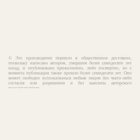
© Это произведение перешло в общественное достояние,
поскольку написано автором, умершим более семидесяти лет
назад, и опубликовано прижизненно, либо посмертно, но с
момента публикации также прошло более семидесяти лет. Оно
может свободно использоваться любым лицом без чьего-либо
согласия или разрешения и без выплаты авторского
вознаграждения.
Email:
otklik@ilibrary.ru
О библиотеке
Реклама на сайте
©1996—2026 Алексей Комаров. Подборка произведений,
оформление, программирование.