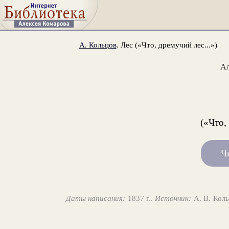
А. Кольцов
. Лес («Что, дремучий лес...»)
Ал
(«Что,
Ч
Даты написания:
1837 г..
Источник:
А. В. Коль