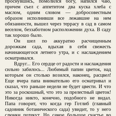
проснувшись, помолился богу, напился чаю,
причем съел с аппетитом два куска хлеба с
маслом, одним словом — добросовестным
образом исполнивши все лежавшие на нем
обязанности, вышел через террасу в сад в самом
веселом, беззаботном расположении духа. В саду
так хорошо было.
Он шел по аккуратно расчищенным
дорожкам сада, вдыхая в себя свежесть
начинающегося летнего утра, и с наслаждением
осматривался.
Вдруг... Его сердце от радости и наслаждения
сильно забилось... Любимый папин цветок, над
которым он столько возился, наконец, расцвел!
Еще вчера папа внимательно его осматривал и
сказал, что раньше недели не будет цвести. И что
это за роскошный, что это за прелестный цветок!
Никогда никто, конечно, подобного не видал.
Папа говорит, что когда гер Готлиб (главный
садовник ботанического сада) увидит, то у него
слюнки потекут. Но самое большое счастье во