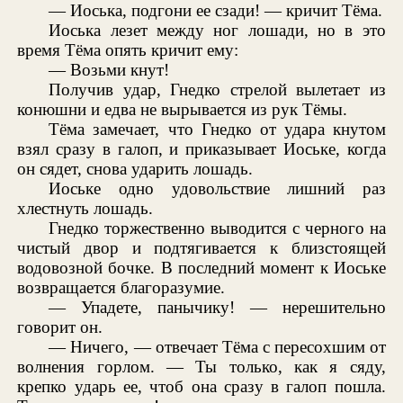
— Иоська, подгони ее сзади! — кричит Тёма.
Иоська лезет между ног лошади, но в это
время Тёма опять кричит ему:
— Возьми кнут!
Получив удар, Гнедко стрелой вылетает из
конюшни и едва не вырывается из рук Тёмы.
Тёма замечает, что Гнедко от удара кнутом
взял сразу в галоп, и приказывает Иоське, когда
он сядет, снова ударить лошадь.
Иоське одно удовольствие лишний раз
хлестнуть лошадь.
Гнедко торжественно выводится с черного на
чистый двор и подтягивается к близстоящей
водовозной бочке. В последний момент к Иоське
возвращается благоразумие.
— Упадете, панычику! — нерешительно
говорит он.
— Ничего, — отвечает Тёма с пересохшим от
волнения горлом. — Ты только, как я сяду,
крепко ударь ее, чтоб она сразу в галоп пошла.