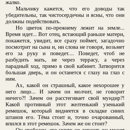
жалко.
Мальчику кажется, что его доводы так
убедительны, так чистосердечны и ясны, что они
должны подействовать.
Но цветок по-прежнему лежит на земле...
Время идет... Вот отец, встающий раньше матери,
покажется, увидит, все сразу поймет, загадочно
посмотрит на сына и, ни слова не говоря, возьмет
его за руку и поведет.... Поведет, чтоб не
разбудить мать, не через террасу, а через
парадный ход, прямо в свой кабинет. Затворится
большая дверь, и он останется с глазу на глаз с
ним.
Ах, какой он страшный, какое нехорошее у
него лицо... И зачем он молчит, не говорит
ничего?! Зачем он расстегивает свой мундир?!
Какой противный этот желтенький узенький
ремешок, который виднеется в складке синих
штанов его. Тёма стоит и, точно очарованный,
впился в этот ремешок. Зачем же он стоит?
Он свободен, его никто не держит, он может