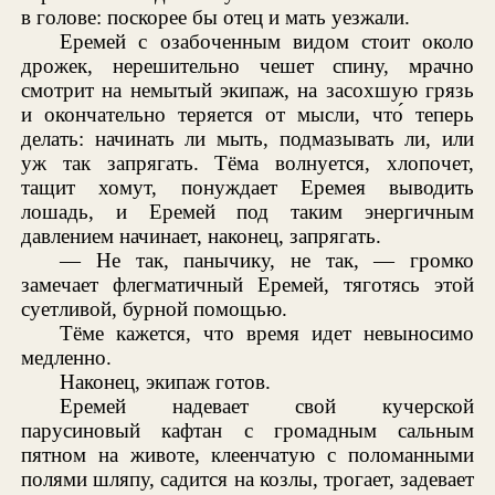
в голове: поскорее бы отец и мать уезжали.
Еремей с озабоченным видом стоит около
дрожек, нерешительно чешет спину, мрачно
смотрит на немытый экипаж, на засохшую грязь
и окончательно теряется от мысли, что́ теперь
делать: начинать ли мыть, подмазывать ли, или
уж так запрягать. Тёма волнуется, хлопочет,
тащит хомут, понуждает Еремея выводить
лошадь, и Еремей под таким энергичным
давлением начинает, наконец, запрягать.
— Не так, панычику, не так, — громко
замечает флегматичный Еремей, тяготясь этой
суетливой, бурной помощью.
Тёме кажется, что время идет невыносимо
медленно.
Наконец, экипаж готов.
Еремей надевает свой кучерской
парусиновый кафтан с громадным сальным
пятном на животе, клеенчатую с поломанными
полями шляпу, садится на козлы, трогает, задевает