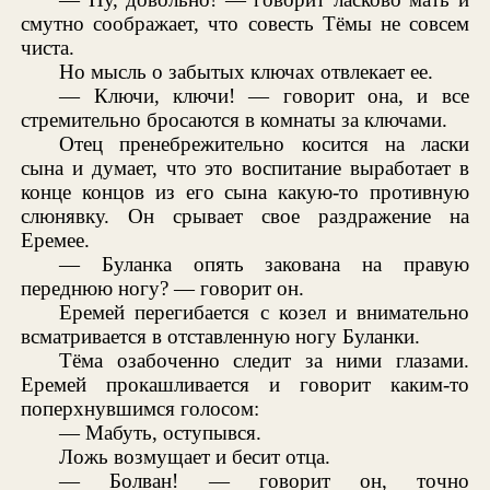
смутно соображает, что совесть Тёмы не совсем
чиста.
Но мысль о забытых ключах отвлекает ее.
— Ключи, ключи! — говорит она, и все
стремительно бросаются в комнаты за ключами.
Отец пренебрежительно косится на ласки
сына и думает, что это воспитание выработает в
конце концов из его сына какую-то противную
слюнявку. Он срывает свое раздражение на
Еремее.
— Буланка опять закована на правую
переднюю ногу? — говорит он.
Еремей перегибается с козел и внимательно
всматривается в отставленную ногу Буланки.
Тёма озабоченно следит за ними глазами.
Еремей прокашливается и говорит каким-то
поперхнувшимся голосом:
— Мабуть, оступывся.
Ложь возмущает и бесит отца.
— Болван! — говорит он, точно