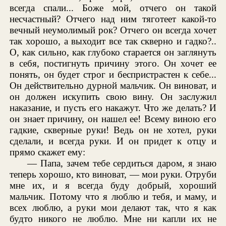
всегда спали... Боже мой, отчего он такой
несчастный? Отчего над ним тяготеет какой-то
вечный неумолимый рок? Отчего он всегда хочет
так хорошо, а выходит все так скверно и гадко?..
О, как сильно, как глубоко старается он заглянуть
в себя, постигнуть причину этого. Он хочет ее
понять, он будет строг и беспристрастен к себе...
Он действительно дурной мальчик. Он виноват, и
он должен искупить свою вину. Он заслужил
наказание, и пусть его накажут. Что же делать? И
он знает причину, он нашел ее! Всему виною его
гадкие, скверные руки! Ведь он не хотел, руки
сделали, и всегда руки. И он придет к отцу и
прямо скажет ему:
— Папа, зачем тебе сердиться даром, я знаю
теперь хорошо, кто виноват, — мои руки. Отруби
мне их, и я всегда буду добрый, хороший
мальчик. Потому что я люблю и тебя, и маму, и
всех люблю, а руки мои делают так, что я как
будто никого не люблю. Мне ни капли их не