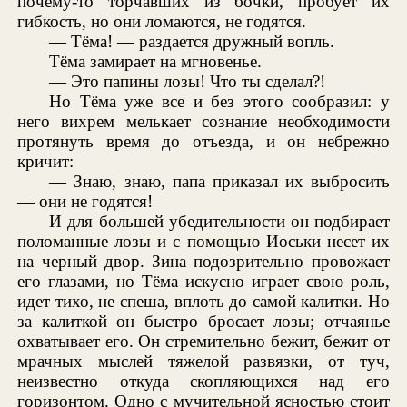
почему-то торчавших из бочки, пробует их
гибкость, но они ломаются, не годятся.
— Тёма! — раздается дружный вопль.
Тёма замирает на мгновенье.
— Это папины лозы! Что ты сделал?!
Но Тёма уже все и без этого сообразил: у
него вихрем мелькает сознание необходимости
протянуть время до отъезда, и он небрежно
кричит:
— Знаю, знаю, папа приказал их выбросить
— они не годятся!
И для большей убедительности он подбирает
поломанные лозы и с помощью Иоськи несет их
на черный двор. Зина подозрительно провожает
его глазами, но Тёма искусно играет свою роль,
идет тихо, не спеша, вплоть до самой калитки. Но
за калиткой он быстро бросает лозы; отчаянье
охватывает его. Он стремительно бежит, бежит от
мрачных мыслей тяжелой развязки, от туч,
неизвестно откуда скопляющихся над его
горизонтом. Одно с мучительной ясностью стоит