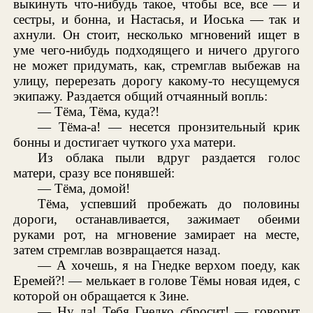
выкинуть что-нибудь такое, чтобы все, все — и
сестры, и бонна, и Настасья, и Иоська — так и
ахнули. Он стоит, несколько мгновений ищет в
уме чего-нибудь подходящего и ничего другого
не может придумать, как, стремглав выбежав на
улицу, перерезать дорогу какому-то несущемуся
экипажу. Раздается общий отчаянный вопль:
— Тёма, Тёма, куда?!
— Тёма-а! — несется пронзительный крик
бонны и достигает чуткого уха матери.
Из облака пыли вдруг раздается голос
матери, сразу все понявшей:
— Тёма, домой!
Тёма, успевший пробежать до половины
дороги, останавливается, зажимает обеими
руками рот, на мгновение замирает на месте,
затем стремглав возвращается назад.
— А хочешь, я на Гнедке верхом поеду, как
Еремей?! — мелькает в голове Тёмы новая идея, с
которой он обращается к Зине.
— Ну да! Тебя Гнедко сбросит! — говорит