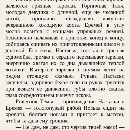
валяются грязные тарелки. Горничная Таня,
молодая девушка с длинной, еще не чесанной
косой, торопливо обгладывает какую-то
вчерашнюю холодную кость. Еремей в углу
молча возится с концами упряжных ремней,
бесконечно налаживая и пригоняя конец к концу,
собираясь сшивать их приготовленными шилом и
дратвой. Его жена, Настасья, толстая и грязная
судомойка, громко и сердито перемывает тарелки,
энергично хватая их со дна дымящейся теплой
лоханки. Вытертые тарелки с шумом летят на
рядом стоящую скамью. Рукава Настасьи
засучены; здоровое белое тело на руках трясется
при всяком ее движении, губы плотно сжаты,
глаза сосредоточены и мечут искры.
Ровесник Тёмы — произведение Настасьи и
Еремея — толстопузый рябой Иоська сидит на
кровати, болтает ногами и пристает к матери,
чтобы та дала ему грошик.
— Не дам, не дам, сто чертив твоей мами! —