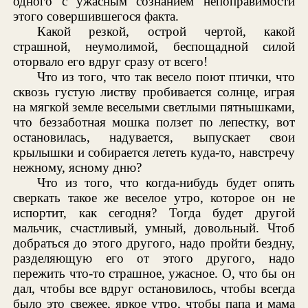
одного с ужасным сознанием непоправимости
этого совершившегося факта.
Какой резкой, острой чертой, какой
страшной, неумолимой, беспощадной силой
оторвало его вдруг сразу от всего!
Что из того, что так весело поют птички, что
сквозь густую листву пробивается солнце, играя
на мягкой земле веселыми светлыми пятнышками,
что беззаботная мошка ползет по лепестку, вот
остановилась, надувается, выпускает свои
крылышки и собирается лететь куда-то, навстречу
нежному, ясному дню?
Что из того, что когда-нибудь будет опять
сверкать такое же веселое утро, которое он не
испортит, как сегодня? Тогда будет другой
мальчик, счастливый, умный, довольный. Чтоб
добраться до этого другого, надо пройти бездну,
разделяющую его от этого другого, надо
пережить что-то страшное, ужасное. О, что бы он
дал, чтобы все вдруг остановилось, чтобы всегда
было это свежее, яркое утро, чтобы папа и мама