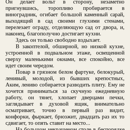
Он делает вольт в сторону, незаметно
пригнувшись, торопливо пробирается в
виноградник, огибает большой каменный сарай,
выходящий в сад своими глухими стенами,
перелезает ограду, отделяющую сад от двора, и,
наконец, благополучно достигает кухни.
Здесь он только свободно вздыхает.
В закоптелой, обширной, но низкой кухне,
устроенной в подвальном этаже, освещенной
сверху маленькими окнами, все спокойно, все
идет своим чередом.
Повар в грязном белом фартуке, белокурый,
ленивый, молодой, из бывших крепостных,
Аким, лениво собирается разводить плиту. Ему не
хочется приниматься за скучную ежедневную
работу, он тянет, хлопает дверцами печки,
заглядывает в духовой ящик, внимательно
осматривает, точно в первый раз видит,
конфорки, фыркает, брюзжит, двадцать раз их то
сдвигает, то опять ставит на место...
На большом некрашеном столе в беспорядке