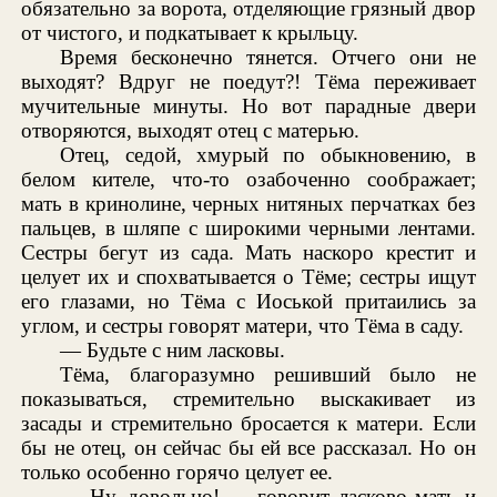
обязательно за ворота, отделяющие грязный двор
от чистого, и подкатывает к крыльцу.
Время бесконечно тянется. Отчего они не
выходят? Вдруг не поедут?! Тёма переживает
мучительные минуты. Но вот парадные двери
отворяются, выходят отец с матерью.
Отец, седой, хмурый по обыкновению, в
белом кителе, что-то озабоченно соображает;
мать в кринолине, черных нитяных перчатках без
пальцев, в шляпе с широкими черными лентами.
Сестры бегут из сада. Мать наскоро крестит и
целует их и спохватывается о Тёме; сестры ищут
его глазами, но Тёма с Иоськой притаились за
углом, и сестры говорят матери, что Тёма в саду.
— Будьте с ним ласковы.
Тёма, благоразумно решивший было не
показываться, стремительно выскакивает из
засады и стремительно бросается к матери. Если
бы не отец, он сейчас бы ей все рассказал. Но он
только особенно горячо целует ее.
— Ну, довольно! — говорит ласково мать и