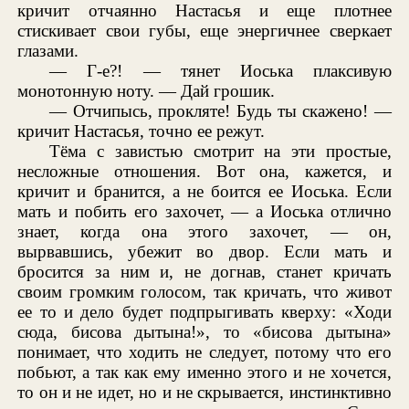
кричит отчаянно Настасья и еще плотнее
стискивает свои губы, еще энергичнее сверкает
глазами.
— Г-е?! — тянет Иоська плаксивую
монотонную ноту. — Дай грошик.
— Отчипысь, прокляте! Будь ты скажено! —
кричит Настасья, точно ее режут.
Тёма с завистью смотрит на эти простые,
несложные отношения. Вот она, кажется, и
кричит и бранится, а не боится ее Иоська. Если
мать и побить его захочет, — а Иоська отлично
знает, когда она этого захочет, — он,
вырвавшись, убежит во двор. Если мать и
бросится за ним и, не догнав, станет кричать
своим громким голосом, так кричать, что живот
ее то и дело будет подпрыгивать кверху: «Ходи
сюда, бисова дытына!», то «бисова дытына»
понимает, что ходить не следует, потому что его
побьют, а так как ему именно этого и не хочется,
то он и не идет, но и не скрывается, инстинктивно