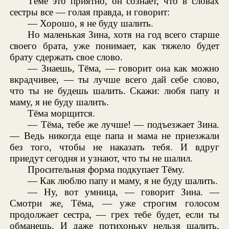
Тёме это приятно, он сознает, что в словах
сестры все — голая правда, и говорит:
— Хорошо, я не буду шалить.
Но маленькая Зина, хотя на год всего старше
своего брата, уже понимает, как тяжело будет
брату сдержать свое слово.
— Знаешь, Тёма, — говорит она как можно
вкрадчивее, — ты лучше всего дай себе слово,
что ты не будешь шалить. Скажи: любя папу и
маму, я не буду шалить.
Тёма морщится.
— Тёма, тебе же лучше! — подъезжает Зина.
— Ведь никогда еще папа и мама не приезжали
без того, чтобы не наказать тебя. И вдруг
приедут сегодня и узнают, что ты не шалил.
Просительная форма подкупает Тёму.
— Как люблю папу и маму, я не буду шалить.
— Ну, вот умница, — говорит Зина. —
Смотри же, Тёма, — уже строгим голосом
продолжает сестра, — грех тебе будет, если ты
обманешь. И даже потихоньку нельзя шалить,