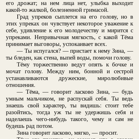
его дрожат; на нем лица нет, улыбка выходит
какой-то жалкой, болезненной гримасой.
Град упреков сыплется на его голову, но в
этих упреках он чувствует некоторое уважение к
себе, удивление к его молодечеству и мирится с
упреками. Непривычная мягкость, с какой Тёма
принимает выговоры, успокаивает всех.
— Ты испугался? — пристает к нему Зина, —
ты бледен, как стена, выпей воды, помочи голову.
Тёму торжественно ведут опять к бочке и
мочат голову. Между ним, бонной и сестрой
устанавливаются дружеские, миролюбивые
отношения.
— Тёма, — говорит ласково Зина, — будь
умным мальчиком, не распускай себя. Ты ведь
знаешь свой характер, ты видишь: стоит тебе
разойтись, тогда уж ты не удержишь себя и
наделаешь чего-нибудь такого, чему и сам не
будешь рад потом.
Зина говорит ласково, мягко, — просит.