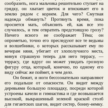
сообразить, нога мальчика решительно ступает на
грядку, он хватает цветок и втискивает его в
землю рядом с корнем. Для чего? Смутная
надежда обмануть? Протянуть время, пока
проснется мать, объяснить ей, как все это
случилось, и тем отвратить предстоящую грозу?
Ничего ясного не соображает Тёма; он
опрометью, точно его преследуют все те ведьмы
и волшебники, о которых рассказывает ему по
вечерам няня, убегает от злополучного места,
минуя страшную теперь для него террасу, —
террасу, где вдруг он может увидать грозную
фигуру отца, который, конечно, по одному его
виду сейчас же поймет, в чем дело.
Он бежит, и ноги бессознательно направляют
его подальше от опасности. Он видит между
деревьями большую площадку, посреди которой
устроены качели и гимнастика и где возвышается
высокий, выкрашенный зеленой краской столб
для гигантских шагов, видит сестер, бонну-немку.