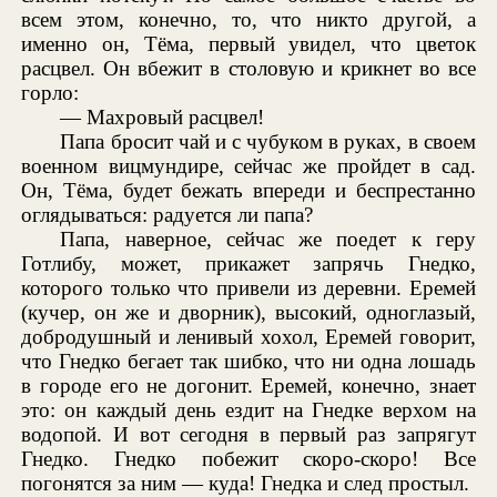
всем этом, конечно, то, что никто другой, а
именно он, Тёма, первый увидел, что цветок
расцвел. Он вбежит в столовую и крикнет во все
горло:
— Махровый расцвел!
Папа бросит чай и с чубуком в руках, в своем
военном вицмундире, сейчас же пройдет в сад.
Он, Тёма, будет бежать впереди и беспрестанно
оглядываться: радуется ли папа?
Папа, наверное, сейчас же поедет к геру
Готлибу, может, прикажет запрячь Гнедко,
которого только что привели из деревни. Еремей
(кучер, он же и дворник), высокий, одноглазый,
добродушный и ленивый хохол, Еремей говорит,
что Гнедко бегает так шибко, что ни одна лошадь
в городе его не догонит. Еремей, конечно, знает
это: он каждый день ездит на Гнедке верхом на
водопой. И вот сегодня в первый раз запрягут
Гнедко. Гнедко побежит скоро-скоро! Все
погонятся за ним — куда! Гнедка и след простыл.