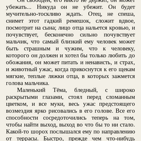
убежать... Никуда он не убежит. Он будет
мучительно-тоскливо ждать. Отец, не спеша,
снимет этот гадкий ремешок, сложит вдвое,
посмотрит на сына; лицо отца нальется кровью, и
почувствует, бесконечно сильно почувствует
мальчик, что самый близкий ему человек может
быть страшным и чужим, что к человеку,
которого он должен и хотел бы только любить до
обожания, он может питать и ненависть, и страх,
и животный ужас, когда прикоснутся к его щекам
мягкие, теплые ляжки отца, в которых зажмется
голова мальчика.
Маленький Тёма, бледный, с широко
раскрытыми глазами, стоял перед сломанным
цветком, и все муки, весь ужас предстоящего
возмездия ярко рисовались в его голове. Все его
способности сосредоточились теперь на том,
чтобы найти выход, выход во что бы то ни стало.
Какой-то шорох послышался ему по направлению
от террасы. Быстро, прежде чем что-нибудь