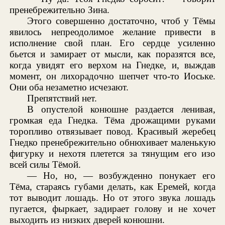
пренебрежительно Зина.
Этого совершенно достаточно, чтоб у Тёмы
явилось непреодолимое желание привести в
исполнение свой план. Его сердце усиленно
бьется и замирает от мысли, как поразятся все,
когда увидят его верхом на Гнедке, и, выждав
момент, он лихорадочно шепчет что-то Иоське.
Они оба незаметно исчезают.
Препятствий нет.
В опустелой конюшне раздается ленивая,
громкая еда Гнедка. Тёма дрожащими руками
торопливо отвязывает повод. Красивый жеребец
Гнедко пренебрежительно обнюхивает маленькую
фигурку и нехотя плетется за тянущим его изо
всей силы Тёмой.
— Но, но, — возбужденно понукает его
Тёма, стараясь губами делать, как Еремей, когда
тот выводит лошадь. Но от этого звука лошадь
пугается, фыркает, задирает голову и не хочет
выходить из низких дверей конюшни.