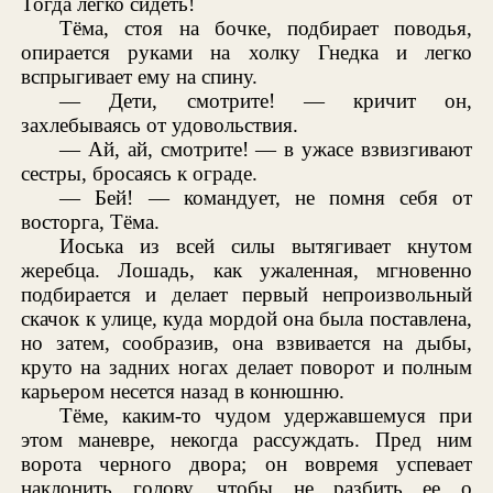
Тогда легко сидеть!
Тёма, стоя на бочке, подбирает поводья,
опирается руками на холку Гнедка и легко
вспрыгивает ему на спину.
— Дети, смотрите! — кричит он,
захлебываясь от удовольствия.
— Ай, ай, смотрите! — в ужасе взвизгивают
сестры, бросаясь к ограде.
— Бей! — командует, не помня себя от
восторга, Тёма.
Иоська из всей силы вытягивает кнутом
жеребца. Лошадь, как ужаленная, мгновенно
подбирается и делает первый непроизвольный
скачок к улице, куда мордой она была поставлена,
но затем, сообразив, она взвивается на дыбы,
круто на задних ногах делает поворот и полным
карьером несется назад в конюшню.
Тёме, каким-то чудом удержавшемуся при
этом маневре, некогда рассуждать. Пред ним
ворота черного двора; он вовремя успевает
наклонить голову, чтобы не разбить ее о