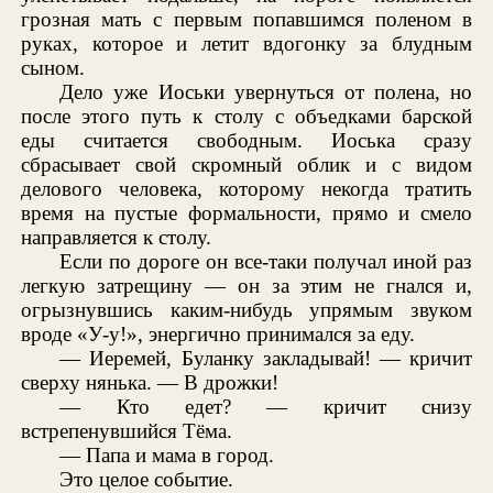
грозная мать с первым попавшимся поленом в
руках, которое и летит вдогонку за блудным
сыном.
Дело уже Иоськи увернуться от полена, но
после этого путь к столу с объедками барской
еды считается свободным. Иоська сразу
сбрасывает свой скромный облик и с видом
делового человека, которому некогда тратить
время на пустые формальности, прямо и смело
направляется к столу.
Если по дороге он все-таки получал иной раз
легкую затрещину — он за этим не гнался и,
огрызнувшись каким-нибудь упрямым звуком
вроде «У-у!», энергично принимался за еду.
— Иеремей, Буланку закладывай! — кричит
сверху нянька. — В дрожки!
— Кто едет? — кричит снизу
встрепенувшийся Тёма.
— Папа и мама в город.
Это целое событие.