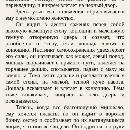
перекладину, и вихрем влетает на черный двор.
Здесь ужас его положения обрисовывается
ему с неумолимою ясностью.
Он видит в десяти саженях перед собой
высокую каменную стену конюшни и маленькую
темную отворенную дверь и сознает, что
разобьется о стену, если лошадь влетит в
конюшню. Инстинкт самосохранения удесятеряет
его силы, он натягивает, как может, левый повод,
лошадь сворачивает с прямого пути, налетает на
торчащее дышло, спотыкается, падает с маху на
землю, а Тёма летит дальше и распластывается у
самой стены, на мягкой, теплой куче навоза.
Лошадь вскакивает и влетает в конюшню. Тёма
тоже вскакивает, запирает за нею дверь и
оглядывается.
Теперь, когда все благополучно миновало,
ему хочется плакать, но он видит в воротах
бонну, сестер и соображает по их вытянувшимся
лицам, что они все видели. Он бодрится, но руки