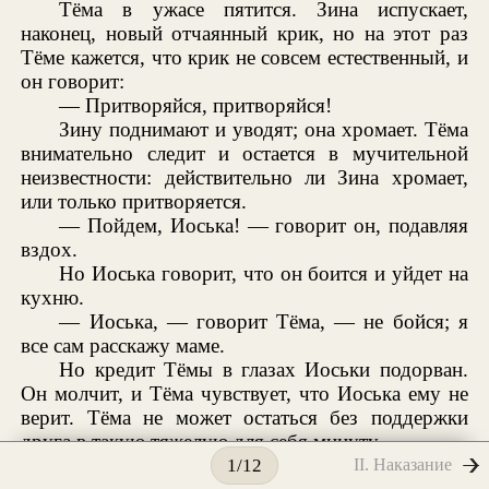
Тёма в ужасе пятится. Зина испускает,
наконец, новый отчаянный крик, но на этот раз
Тёме кажется, что крик не совсем естественный, и
он говорит:
— Притворяйся, притворяйся!
Зину поднимают и уводят; она хромает. Тёма
внимательно следит и остается в мучительной
неизвестности: действительно ли Зина хромает,
или только притворяется.
— Пойдем, Иоська! — говорит он, подавляя
вздох.
Но Иоська говорит, что он боится и уйдет на
кухню.
— Иоська, — говорит Тёма, — не бойся; я
все сам расскажу маме.
Но кредит Тёмы в глазах Иоськи подорван.
Он молчит, и Тёма чувствует, что Иоська ему не
верит. Тёма не может остаться без поддержки
друга в такую тяжелую для себя минуту.
— Иоська, — говорит он взволнованно, —
II. Наказание
1/12