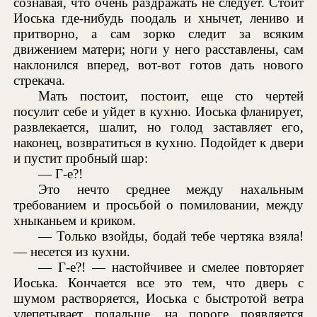
сознавая, что очень раздражать не следует. Стоит
Иоська где-нибудь поодаль и хнычет, лениво и
притворно, а сам зорко следит за всяким
движением матери; ноги у него расставлены, сам
наклонился вперед, вот-вот готов дать нового
стрекача.
Мать постоит, постоит, еще сто чертей
посулит себе и уйдет в кухню. Иоська фланирует,
развлекается, шалит, но голод заставляет его,
наконец, возвратиться в кухню. Подойдет к двери
и пустит пробный шар:
— Г-е?!
Это нечто среднее между нахальным
требованием и просьбой о помиловании, между
хныканьем и криком.
— Только взойды, бодай тебе чертяка взяла!
— несется из кухни.
— Г-е?! — настойчивее и смелее повторяет
Иоська. Кончается все это тем, что дверь с
шумом растворяется, Иоська с быстротой ветра
улепетывает подальше, на пороге появляется