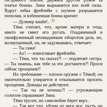
платье бонны. Зина вырывается изо всей силы.
Вдруг юбка фрейлейн с шумом разрывается
пополам, и взбешенная бонна кричит:
1
— Думмер кнабе!..
Тёма считает, что, кроме матери и отца,
никто не смеет его ругать. Озадаченный и
сконфуженный неожиданным оборотом дела, но,
возмущенный, он, не задумываясь, отвечает:
— Ты сама!
— Ах! — взвизгивает фрейлейн.
— Тёма, что ты сказал?! — подлетает сестра.
— Ты знаешь, как тебе за это достанется?! Проси
сейчас прощения!!
Но требование — плохое оружие с Тёмой; он
окончательно упирается и отказывается просить
прощения. Доводы не действуют.
— Так ты не хочешь?! — угрожающим
голосом спрашивает Зина.
Тёма трусит, но самолюбие берет верх.
— Так вот что, уйдем от него все, пусть он