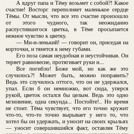
А вдруг папа и Тёму возьмет с собой?! Какое
счастие! Восторг переполняет маленькое сердце
Тёмы. От мысли, что все это счастие произошло
от этого чудного, так неожиданно
распустившегося цветка, в Тёме просыпается
нежное чувство к цветку.
— Ми-и-ленький! — говорит он, приседая на
корточки, и тянется к нему губами.
Его поза самая неудобная и неустойчивая. Он
теряет равновесие, протягивает руки и...
Все погибло! Боже мой, но как же это
случилось?! Может быть, можно поправить?
Ведь это случилось оттого, что он не удержался,
упал. Если б он немножко, вот сюда, уперся
рукой, цветок остался бы целым. Ведь это одно
мгновение, одна секунда... Постойте!.. Но время
не стоит. Тёма чувствует, что его точно кружит
что-то, что-то точно вырывает у него то, что
хотел бы он удержать, и уносит на своих крыльях
— уносит совершившийся факт, оставляя Тёму