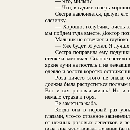
— Что, милый?
— Что, в садике теперь хорошо
Сестра наклоняется, целует его
слезинку.
— Хорошо, голубчик, очень х
мы пойдем туда вместе. Доктор поз
Мальчик не отвечает и глубоко 
— Уже будет. Я устал. Я лучше
Сестра поправила ему подушки
стенке и замолчал. Солнце светило 
яркие лучи на постель и на лежавше
одеяло и золотя коротко острижен
Роза ничего этого не знала; 
должна была распуститься полным цв
Вот и вся розовая жизнь! Но и в
немало страха и горя.
Ее заметила жаба.
Когда она в первый раз уви
глазами, что-то странное зашевелил
от нежных розовых лепестков и вс
роза, она чувствовала желание бы