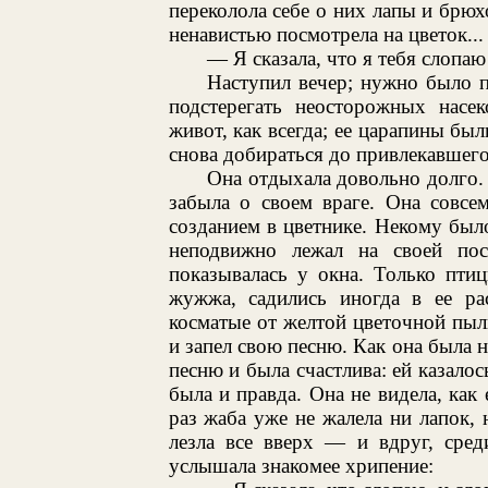
переколола себе о них лапы и брюхо
ненавистью посмотрела на цветок...
— Я сказала, что я тебя слопаю
Наступил вечер; нужно было п
подстерегать неосторожных насе
живот, как всегда; ее царапины был
снова добираться до привлекавшего 
Она отдыхала довольно долго.
забыла о своем враге. Она совсе
созданием в цветнике. Некому был
неподвижно лежал на своей пос
показывалась у окна. Только пти
жужжа, садились иногда в ее ра
косматые от желтой цветочной пыли
и запел свою песню. Как она была 
песню и была счастлива: ей казалос
была и правда. Она не видела, как 
раз жаба уже не жалела ни лапок, 
лезла все вверх — и вдруг, сред
услышала знакомее хрипение: