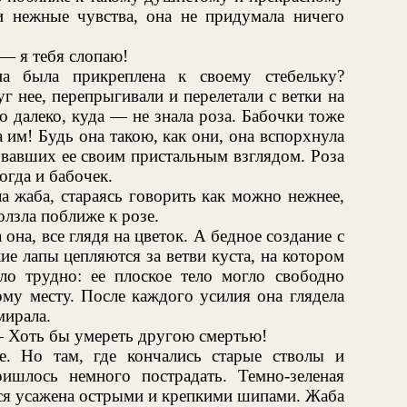
 нежные чувства, она не придумала ничего
— я тебя слопаю!
на была прикреплена к своему стебельку?
 нее, перепрыгивали и перелетали с ветки на
о далеко, куда — не знала роза. Бабочки тоже
 им! Будь она такою, как они, она вспорхнула
довавших ее своим пристальным взглядом. Роза
огда и бабочек.
 жаба, стараясь говорить как можно нежнее,
олзла поближе к розе.
на, все глядя на цветок. А бедное создание с
ие лапы цепляются за ветви куста, на котором
ло трудно: ее плоское тело могло свободно
ому месту. После каждого усилия она глядела
мирала.
 Хоть бы умереть другою смертью!
е. Но там, где кончались старые стволы и
ишлось немного пострадать. Темно-зеленая
вся усажена острыми и крепкими шипами. Жаба