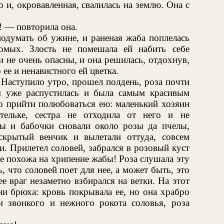
 и, окровавленная, свалилась на землю. Она с
! — повторила она.
одумать об ужине, и раненая жаба поплелась
комых. Злость не помешала ей набить себе
и не очень опасны, и она решилась, отдохнув,
ее и ненавистного ей цветка.
 Наступило утро, прошел полдень, роза почти
м уже распустилась и была самым красивым
о прийти полюбоваться ею: маленький хозяин
тельке, сестра не отходила от него и не
цы и бабочки сновали около розы да пчелы,
скрытый венчик и вылетали оттуда, совсем
. Прилетел соловей, забрался в розовый куст
не похожа на хрипение жабы! Роза слушала эту
ь, что соловей поет для нее, а может быть, это
ее враг незаметно взбирался на ветки. На этот
ни брюха: кровь покрывала ее, но она храбро
и звонкого и нежного рокота соловья, роза