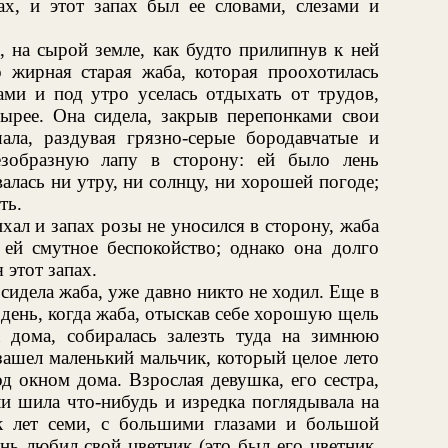
ах, и этот запах был ее словами, слезами и
, на сырой земле, как будто прилипнув к ней
 жирная старая жаба, которая проохотилась
ми и под утро уселась отдыхать от трудов,
сырее. Она сидела, закрыв перепонками свои
ала, раздувая грязно-серые бородавчатые и
езобразную лапу в сторону: ей было лень
алась ни утру, ни солнцу, ни хорошей погоде;
ть.
хал и запах розы не уносился в сторону, жаба
 ей смутное беспокойство; однако она долго
 этот запах.
е сидела жаба, уже давно никто не ходил. Еще в
день, когда жаба, отыскав себе хорошую щель
 дома, собиралась залезть туда на зимнюю
 зашел маленький мальчик, который целое лето
д окном дома. Взрослая девушка, его сестра,
ли шила что-нибудь и изредка поглядывала на
к лет семи, с большими глазами и большой
нь любил свой цветник (это был его цветник,