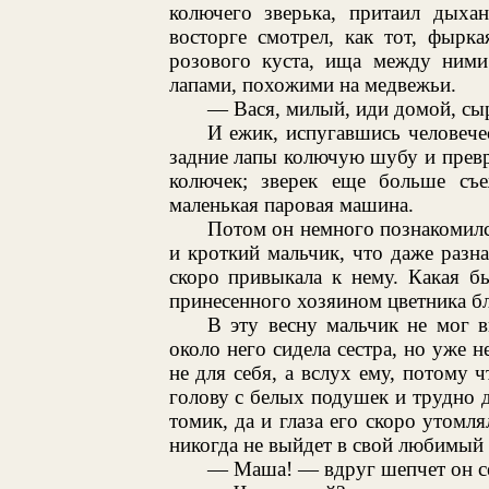
колючего зверька, притаил дыхан
восторге смотрел, как тот, фырк
розового куста, ища между ними
лапами, похожими на медвежьи.
— Вася, милый, иди домой, сыр
И ежик, испугавшись человечес
задние лапы колючую шубу и превр
колючек; зверек еще больше съе
маленькая паровая машина.
Потом он немного познакомилс
и кроткий мальчик, что даже разна
скоро привыкала к нему. Какая б
принесенного хозяином цветника б
В эту весну мальчик не мог 
около него сидела сестра, но уже не
не для себя, а вслух ему, потому
голову с белых подушек и трудно 
томик, да и глаза его скоро утомл
никогда не выйдет в свой любимый 
— Маша! — вдруг шепчет он се