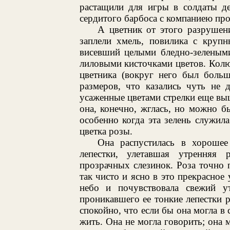
растащили для игры в солдаты де
сердитого барбоса с компаниею пр
А цветник от этого разрушен
заплели хмель, повилика с кру
висевший целыми бледно-зелеными
лиловыми кисточками цветов. Кол
цветника (вокруг него был больш
размеров, что казались чуть не 
усаженные цветами стрелки еще выш
она, конечно, жглась, но можно б
особенно когда эта зелень служи
цветка розы.
Она распустилась в хорошее
лепестки, улетавшая утренняя 
прозрачных слезинок. Роза точно 
так чисто и ясно в это прекрасное 
небо и почувствовала свежий у
проникавшего ее тонкие лепестки 
спокойно, что если бы она могла в с
жить. Она не могла говорить; она м