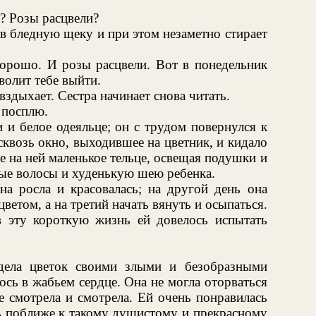
? Розы расцвели?
 в бледную щеку и при этом незаметно стирает
орошо. И розы расцвели. Вот в понедельник
волит тебе выйти.
вздыхает. Сестра начинает снова читать.
 посплю.
 и белое одеяльце; он с трудом повернулся к
сквозь окно, выходившее на цветник, и кидало
е на ней маленькое тельце, освещая подушки и
ные волосы и худенькую шею ребенка.
она росла и красовалась; на другой день она
етом, а на третий начать вянуть и осыпаться.
 эту короткую жизнь ей довелось испытать
дела цветок своими злыми и безобразными
ось в жабьем сердце. Она не могла оторваться
е смотрела и смотрела. Ей очень понравилась
ть поближе к такому душистому и прекрасному