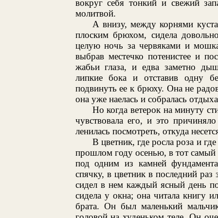
вокруг себя тонкий и свежий зап
молитвой.
А внизу, между корнями куста
плоским брюхом, сидела довольно
целую ночь за червяками и мошка
выбрав местечко потенистее и по
жабьи глаза, и едва заметно дыш
липкие бока и отставив одну б
подвинуть ее к брюху. Она не радов
она уже наелась и собралась отдыха
Но когда ветерок на минуту сти
чувствовала его, и это причиняло
ленилась посмотреть, откуда несется
В цветник, где росла роза и гд
прошлом году осенью, в тот самый 
под одним из камней фундамента
спячку, в цветник в последний раз
сидел в нем каждый ясный день по
сидела у окна; она читала книгу и
брата. Он был маленький мальчи
головой на худеньком теле. Он оче