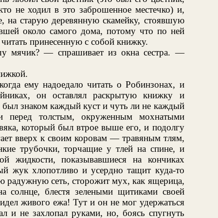
кто не ходил в это заброшенное местечко) и,
е, на старую деревянную скамейку, стоявшую
евшей около самого дома, потому что по ней
л читать принесенную с собой книжку.
шу мячик? — спрашивает из окна сестра. —
нижкой.
когда ему надоедало читать о Робинзонах, и
ойниках, он оставлял раскрытую книжку и
у был знаком каждый куст и чуть ли не каждый
ки перед толстым, окруженным мохнатыми
вяка, который был втрое выше его, и подолгу
гает вверх к своим коровам — травяным тлям,
нкие трубочки, торчащие у тлей на спине, и
кой жидкости, показывавшиеся на кончиках
ный жук хлопотливо и усердно тащит куда-то
ую радужную сеть, сторожит мух, как ящерица,
а солнце, блестя зелеными щитиками своей
видел живого ежа! Тут и он не мог удержаться
ал и не захлопал руками, но, боясь спугнуть