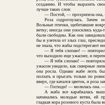
созданию. И чтобы выразить свои
лучше таких слов:
— Постой, — прохрипела она, 
Роза содрогнулась. Зачем о
Вольные птички, щебетавшие вокруг
ветку; иногда они уносились куда-т
были свободны. Как она завидовала
бы и улетела от злых глаз, пресле
не знала, что жабы подстерегают ин
— Я тебя слопаю! — повторила
что выходило еще ужаснее, и переп
— Я тебя слопаю! — повторяла о
ужасом увидело, как скверные липк
она росла. Однако жабе лезть бы
ползать и прыгать только по ровн
вверх, где качался цветок, и роза за
— Господи! — молилась она. —
А жаба все карабкалась выш
начинались молодые ветви, ей пр
гладкая кора розового куста была 