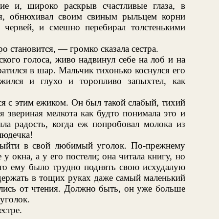
ие и, широко раскрыв счастливые глаза, в
ая, обнюхивал своим свиным рыльцем корни
 червей, и смешно перебирал толстенькими
о становится, — громко сказала сестра.
кого голоса, живо надвинул себе на лоб и на
атился в шар. Мальчик тихонько коснулся его
жился и глухо и торопливо запыхтел, как
я с этим ежиком. Он был такой слабый, тихий
я звериная мелкота как будто понимала это и
ыла радость, когда еж попробовал молока из
людечка!
выйти в свой любимый уголок. По-прежнему
 у окна, а у его постели; она читала книгу, но
 что ему было трудно поднять свою исхудалую
держать в тощих руках даже самый маленький
ялись от чтения. Должно быть, он уже больше
уголок.
стре.