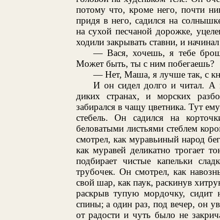
потому что, кроме него, почти ни
придя в него, садился на солнышк
на сухой песчаной дорожке, уцел
ходили закрывать ставни, и начина
— Вася, хочешь, я тебе бро
Может быть, ты с ним побегаешь?
— Нет, Маша, я лучше так, с к
И он сидел долго и читал. А 
диких странах, и морских разб
забирался в чащу цветника. Тут ем
стебель. Он садился на корточ
беловатыми листьями стеблем коро
смотрел, как муравьиный народ бе
как муравей деликатно трогает то
подбирает чистые капельки слад
трубочек. Он смотрел, как навоз
свой шар, как паук, раскинув хитр
раскрыв тупую мордочку, сидит н
спины; а один раз, под вечер, он у
от радости и чуть было не закрич