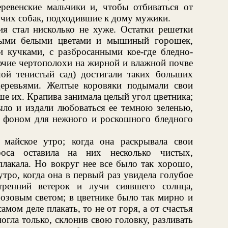
ревенские мальчики и, чтобы отбиваться от
очих собак, подходившие к дому мужики.
ия стал нисколько не хуже. Остатки решетки
пными белыми цветами и мышиный горошек,
 кучками, с разбросанными кое-где бледно-
ючие чертополохи на жирной и влажной почве
ой тенистый сад) достигали таких больших
деревьями. Желтые коровяки подымали свои
е их. Крапива занимала целый угол цветника;
ыло и издали любоваться ее темною зеленью,
ла фоном для нежного и роскошного бледного
 майское утро; когда она раскрывала свои
роса оставила на них несколько чистых,
плакала. Но вокруг нее все было так хорошо,
утро, когда она в первый раз увидела голубое
тренний ветерок и лучи сиявшего солнца,
розовым светом; в цветнике было так мирно и
амом деле плакать, то не от горя, а от счастья
огла только, склонив свою головку, разливать