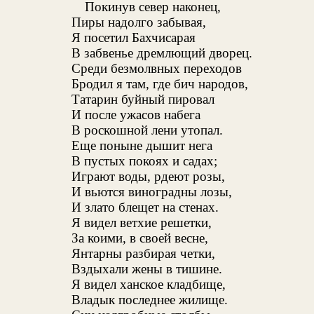
Покинув север наконец,
Пиры надолго забывая,
Я посетил Бахчисарая
В забвенье дремлющий дворец.
Среди безмолвных переходов
Бродил я там, где бич народов,
Татарин буйный пировал
И после ужасов набега
В роскошной лени утопал.
Еще поныне дышит нега
В пустых покоях и садах;
Играют воды, рдеют розы,
И вьются виноградны лозы,
И злато блещет на стенах.
Я видел ветхие решетки,
За коими, в своей весне,
Янтарны разбирая четки,
Вздыхали жены в тишине.
Я видел ханское кладбище,
Владык последнее жилище.