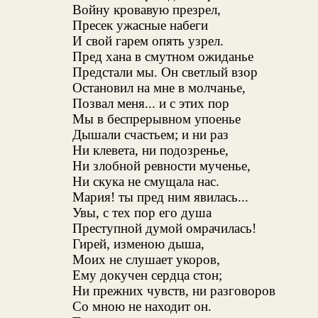
Войну кровавую презрел,
Пресек ужасные набеги
И свой гарем опять узрел.
Пред хана в смутном ожиданье
Предстали мы. Он светлый взор
Остановил на мне в молчанье,
Позвал меня... и с этих пор
Мы в беспрерывном упоенье
Дышали счастьем; и ни раз
Ни клевета, ни подозренье,
Ни злобной ревности мученье,
Ни скука не смущала нас.
Мария! ты пред ним явилась...
Увы, с тех пор его душа
Преступной думой омрачилась!
Гирей, изменою дыша,
Моих не слушает укоров,
Ему докучен сердца стон;
Ни прежних чувств, ни разговоров
Со мною не находит он.