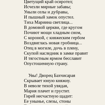
Цветущий край осиротел;
Исчезли мирные забавы;
Уныли селы и дубравы,
И пышный замок опустел.
Тиха Мариина светлица...
В домовой церкви, где кругом
Почиют мощи хладным сном,
С короной, с княжеским гербом
Воздвиглась новая гробница...
Отец в могиле, дочь в плену,
Скупой наследник в замке правит
И тягостным ярмом бесславит
Опустошенную страну.
Увы! Дворец Бахчисарая
Скрывает юную княжну.
В неволе тихой увядая,
Мария плачет и грустит.
Гирей несчастную щадит:
Ее унынье, слезы, стоны