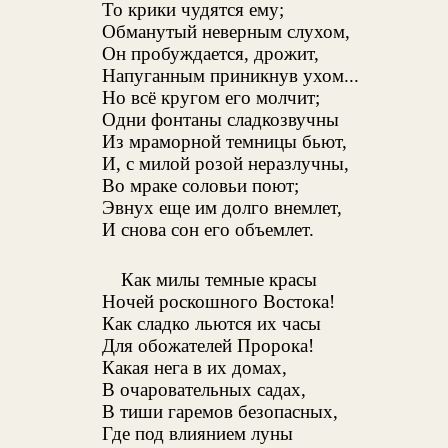
То крики чудятся ему;
Обманутый неверным слухом,
Он пробуждается, дрожит,
Напуганным приникнув ухом...
Но всё кругом его молчит;
Одни фонтаны сладкозвучны
Из мраморной темницы бьют,
И, с милой розой неразлучны,
Во мраке соловьи поют;
Эвнух еще им долго внемлет,
И снова сон его объемлет.
Как милы темные красы
Ночей роскошного Востока!
Как сладко льются их часы
Для обожателей Пророка!
Какая нега в их домах,
В очаровательных садах,
В тиши гаремов безопасных,
Где под влиянием луны