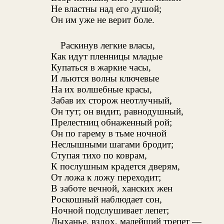
Не властны над его душой;
Он им уже не верит боле.
Раскинув легкие власы,
Как идут пленницы младые
Купаться в жаркие часы,
И льются волны ключевые
На их волшебные красы,
Забав их сторож неотлучный,
Он тут; он видит, равнодушный,
Прелестниц обнаженный рой;
Он по гарему в тьме ночной
Неслышными шагами бродит;
Ступая тихо по коврам,
К послушным крадется дверям,
От ложа к ложу переходит;
В заботе вечной, ханских жен
Роскошный наблюдает сон,
Ночной подслушивает лепет;
Дыханье, вздох, малейший трепет —