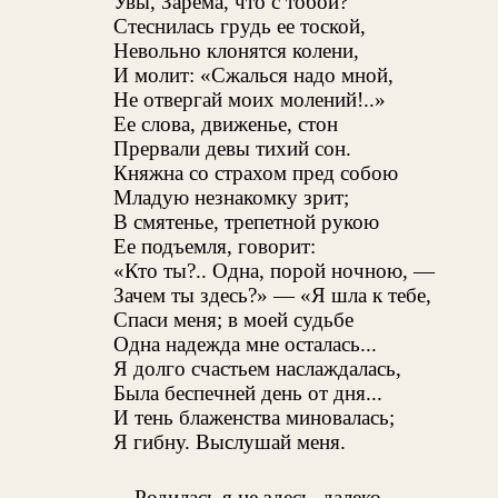
Увы, Зарема, что с тобой?
Стеснилась грудь ее тоской,
Невольно клонятся колени,
И молит: «Сжалься надо мной,
Не отвергай моих молений!..»
Ее слова, движенье, стон
Прервали девы тихий сон.
Княжна со страхом пред собою
Младую незнакомку зрит;
В смятенье, трепетной рукою
Ее подъемля, говорит:
«Кто ты?.. Одна, порой ночною, —
Зачем ты здесь?» — «Я шла к тебе,
Спаси меня; в моей судьбе
Одна надежда мне осталась...
Я долго счастьем наслаждалась,
Была беспечней день от дня...
И тень блаженства миновалась;
Я гибну. Выслушай меня.
Родилась я не здесь, далеко,