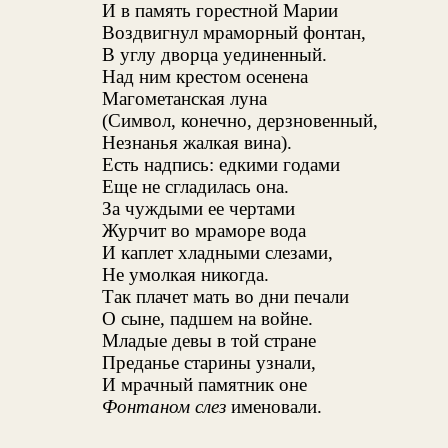
И в память горестной Марии
Воздвигнул мраморный фонтан,
В углу дворца уединенный.
Над ним крестом осенена
Магометанская луна
(Символ, конечно, дерзновенный,
Незнанья жалкая вина).
Есть надпись: едкими годами
Еще не сгладилась она.
За чуждыми ее чертами
Журчит во мраморе вода
И каплет хладными слезами,
Не умолкая никогда.
Так плачет мать во дни печали
О сыне, падшем на войне.
Младые девы в той стране
Преданье старины узнали,
И мрачный памятник оне
Фонтаном слез
именовали.