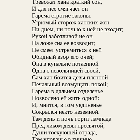
Тревожат хана краткий сон,
И для нее смягчает он
Гарема строгие законы.
Угрюмый сторож ханских жен
Ни днем, ни ночью к ней не входит;
Рукой заботливой не он
На ложе сна ее возводит;
Не смеет устремиться к ней
Обидный взор его очей;
Она в купальне потаенной
Одна с невольницей своей;
Сам хан боится девы пленной
Печальный возмущать покой;
Гарема в дальнем отделенье
Позволено ей жить одной:
И, мнится, в том уединенье
Сокрылся некто неземной.
Там день и ночь горит лампада
Пред ликом девы пресвятой;
Души тоскующей отрада,
Там упованье в тишине