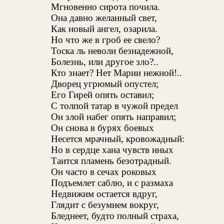
Мгновенно сирота почила.
Она давно желанный свет,
Как новый ангел, озарила.
Но что же в гроб ее свело?
Тоска ль неволи безнадежной,
Болезнь, или другое зло?..
Кто знает? Нет Марии нежной!..
Дворец угрюмый опустел;
Его Гирей опять оставил;
С толпой татар в чужой предел
Он злой набег опять направил;
Он снова в бурях боевых
Несется мрачный, кровожадный:
Но в сердце хана чувств иных
Таится пламень безотрадный.
Он часто в сечах роковых
Подъемлет саблю, и с размаха
Недвижим остается вдруг,
Глядит с безумием вокруг,
Бледнеет, будто полный страха,