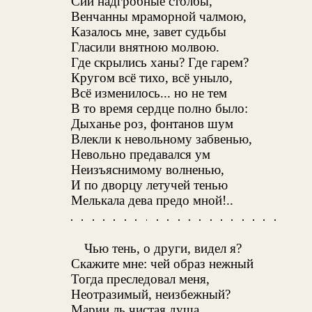
Сии надгробные столбы,
Венчанны мраморной чалмою,
Казалось мне, завет судьбы
Гласили внятною молвою.
Где скрылись ханы? Где гарем?
Кругом всё тихо, всё уныло,
Всё изменилось... но не тем
В то время сердце полно было:
Дыханье роз, фонтанов шум
Влекли к невольному забвенью,
Невольно предавался ум
Неизъяснимому волненью,
И по дворцу летучей тенью
Мелькала дева предо мной!..
Чью тень, о други, видел я?
Скажите мне: чей образ нежный
Тогда преследовал меня,
Неотразимый, неизбежный?
Марии ль чистая душа