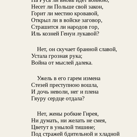
Несет ли Польше свой закон,
Горит ли местию кровавой,
Открыл ли в войске заговор,
Страшится ли народов гор,
Иль козней Генуи лукавой?
Нет, он скучает бранной славой,
Устала грозная рука;
Война от мыслей далека.
Ужель в его гарем измена
Стезей преступною вошла,
И дочь неволи, нег и плена
Гяуру сердце отдала?
Нет, жены робкие Гирея,
Ни думать, ни желать не смея,
Цветут в унылой тишине;
Под стражей бдительной и хладной