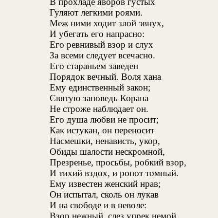
В прохладе яворов густых
Гуляют легкими роями.
Меж ними ходит злой эвнух,
И убегать его напрасно:
Его ревнивый взор и слух
За всеми следует всечасно.
Его стараньем заведен
Порядок вечный. Воля хана
Ему единственный закон;
Святую заповедь Корана
Не строже наблюдает он.
Его душа любви не просит;
Как истукан, он переносит
Насмешки, ненависть, укор,
Обиды шалости нескромной,
Презренье, просьбы, робкий взор,
И тихий вздох, и ропот томный.
Ему известен женский нрав;
Он испытал, сколь он лукав
И на свободе и в неволе:
Взор нежный, слез упрек немой