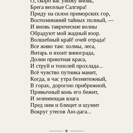
О, скоро вас увижу вновь,
Брега веселые Салгира!
Приду на склон приморских гор,
Воспоминаний тайных полный, —
И вновь таврические волны
Обрадуют мой жадный взор.
Волшебный край! очей отрада!
Все живо там: холмы, леса,
Янтарь и яхонт винограда,
Долин приютная краса,
И струй и тополей прохлада...
Всё чувство путника манит,
Когда, в час утра безмятежный,
В горах, дорогою прибрежной,
Привычный конь его бежит,
И зеленеющая влага
Пред ним и блещет и шумит
Вокруг утесов Аю-дага...
✦