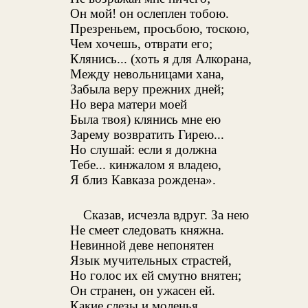
Он мой! он ослеплен тобою.
Презреньем, просьбою, тоскою,
Чем хочешь, отврати его;
Клянись... (хоть я для Алкорана,
Между невольницами хана,
Забыла веру прежних дней;
Но вера матери моей
Была твоя) клянись мне ею
Зарему возвратить Гирею...
Но слушай: если я должна
Тебе... кинжалом я владею,
Я близ Кавказа рождена».
Сказав, исчезла вдруг. За нею
Не смеет следовать княжна.
Невинной деве непонятен
Язык мучительных страстей,
Но голос их ей смутно внятен;
Он странен, он ужасен ей.
Какие слезы и моленья