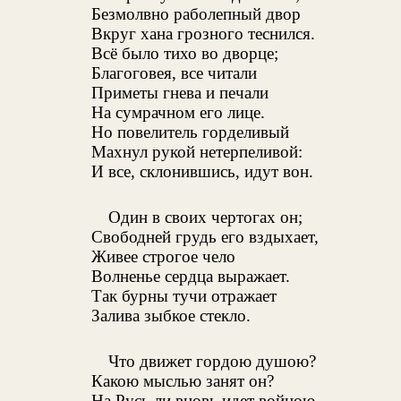
Безмолвно раболепный двор
Вкруг хана грозного теснился.
Всё было тихо во дворце;
Благоговея, все читали
Приметы гнева и печали
На сумрачном его лице.
Но повелитель горделивый
Махнул рукой нетерпеливой:
И все, склонившись, идут вон.
Один в своих чертогах он;
Свободней грудь его вздыхает,
Живее строгое чело
Волненье сердца выражает.
Так бурны тучи отражает
Залива зыбкое стекло.
Что движет гордою душою?
Какою мыслью занят он?
На Русь ли вновь идет войною,