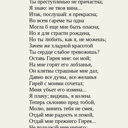
Ты преступленью не причастна;
Я знаю: не твоя вина...
Итак, послушай: я прекрасна;
Во всем гареме ты одна
Могла б еще мне быть опасна;
Но я для страсти рождена,
Но ты любить, как я, не можешь;
Зачем же хладной красотой
Ты сердце слабое тревожишь?
Оставь Гирея мне: он мой;
На мне горят его лобзанья,
Он клятвы страшные мне дал,
Давно все думы, все желанья
Гирей с моими сочетал;
Меня убьет его измена...
Я плачу; видишь, я колена
Теперь склоняю пред тобой,
Молю, винить тебя не смея,
Отдай мне радость и покой,
Отдай мне прежнего Гирея...
Не возражай мне ничего;