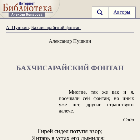
Авторы
А. Пушкин
.
Бахчисарайский фонтан
Александр Пушкин
БАХЧИСАРАЙСКИЙ ФОНТАН
Многие, так же как и я,
посещали сей фонтан; но иных
уже нет, другие странствуют
далече.
Сади
Гирей сидел потупя взор;
Янтарь в устах его дымился;