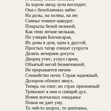
За хором звезд луна восходит;
Она с безоблачных небес
На долы, на холмы, на лес
Сиянье томное наводит.
Покрыты белой пеленой,
Как тени легкие мелькая,
По улицам Бахчисарая,
Из дома в дом, одна к другой,
Простых татар спешат супруги
Делить вечерние досуги.
Дворец утих; уснул гарем,
Объятый негой безмятежной;
Не прерывается ничем
Спокойство ночи. Страж надежный,
Дозором обошел эвнух.
Теперь он спит; но страх прилежный
Тревожит в нем и спящий дух.
Измен всечасных ожиданье
Покоя не дает уму.
То чей-то шорох, то шептанье,