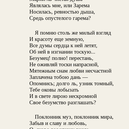
Являлась мне, или Зарема
Носилась, ревностью дыша,
Средь опустелого гарема?
Я помню столь же милый взгляд
И красоту еще земную,
Все думы сердца к ней летят,
Об ней в изгнании тоскую...
Безумец! полно! перестань,
Не оживляй тоски напрасной,
Мятежным снам любви несчастной
Заплачена тобою дань —
Опомнись; долго ль, узник томный,
Тебе оковы лобызать
И в свете лирою нескромной
Свое безумство разглашать?
Поклонник муз, поклонник мира,
Забыв и славу и любовь,