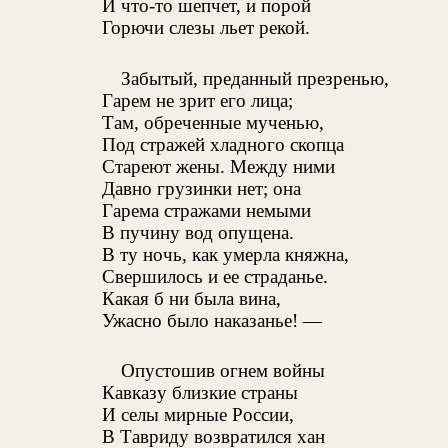
И что-то шепчет, и порой
Горючи слезы льет рекой.
Забытый, преданный презренью,
Гарем не зрит его лица;
Там, обреченные мученью,
Под стражей хладного скопца
Стареют жены. Между ними
Давно грузинки нет; она
Гарема стражами немыми
В пучину вод опущена.
В ту ночь, как умерла княжна,
Свершилось и ее страданье.
Какая б ни была вина,
Ужасно было наказанье! —
Опустошив огнем войны
Кавказу близкие страны
И селы мирные России,
В Тавриду возвратился хан