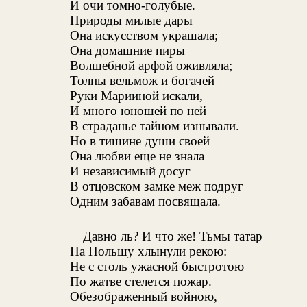
И очи томно-голубые.
Природы милые дары
Она искусством украшала;
Она домашние пиры
Волшебной арфой оживляла;
Толпы вельмож и богачей
Руки Марииной искали,
И много юношей по ней
В страданье тайном изнывали.
Но в тишине души своей
Она любви еще не знала
И независимый досуг
В отцовском замке меж подруг
Одним забавам посвящала.
Давно ль? И что же! Тьмы татар
На Польшу хлынули рекою:
Не с столь ужасной быстротою
По жатве стелется пожар.
Обезображенный войною,