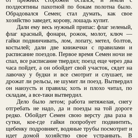
полдесятины пахотной по бокам полотна было.
Обрадовался Семен; стал думать, как свое
хозяйство заведет, корову, лошадь купит.
Дали ему весь нужный припас: флаг зеленый,
флаг красный, фонари, рожок, молот, ключ —
гайки подвинчивать, лом, лопату, метел, болтов,
костылей; дали две книжечки с правилами и
расписание поездов. Первое время Семен ночи не
спал, все расписание твердил; поезд еще через два
часа пойдет, а он обойдет свой участок, сядет на
лавочку у будки и все смотрит и слушает, не
дрожат ли рельсы, не шумит ли поезд. Вытвердил
он наизусть и правила; хоть и плохо читал, по
складам, а все-таки вытвердил.
Дело было летом; работа нетяжелая, снегу
отгребать не надо, да и поезды на той дороге
редко. Обойдет Семен свою версту два раза в
сутки, кое-где гайки попробует подвинтить,
щебенку подровняет, водяные трубы посмотрит и
идет домой хозяйство свое устраивать. В