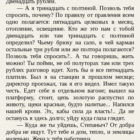
Двенадцать рублей.
— А я тринадцать с полтиной. Позволь тебя
спросить, почему? По правилу от правления всем
одно полагается: пятнадцать целковых в месяц,
отопление, освещение. Кто же это нам с тобой
двенадцать или там тринадцать с полтиной
определил? Чьему брюху на сало, в чей карман
остальные три рубля или же полтора полагаются?
Позволь тебя спросить?.. А ты говоришь, жить
можно! Ты пойми, не об полуторах там или трех
рублях разговор идет. Хоть бы и все пятнадцать
платили. Был я на станции в прошлом месяце;
директор проезжал, так я его видел. Имел такую
честь. Едет себе в отдельном вагоне; вышел на
платформу, стоит, цепь золотую распустил по
животу, щеки красные, будто налитые... Напился
нашей крови. Эх, кабы сила да власть!.. Да не
останусь я здесь долго; уйду куда глаза глядят.
— Куда же ты уйдешь, Степаныч? От добра
добра не ищут. Тут тебе и дом, тепло, и землицы
маленько. Жена у тебя работница...