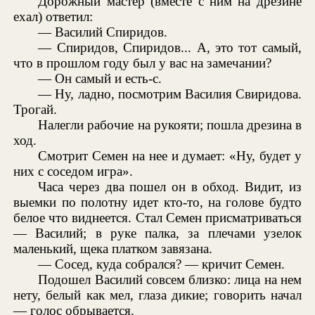
Дорожный мастер (вместе с ним на дрезине
ехал) ответил:
— Василий Спиридов.
— Спиридов, Спиридов... А, это тот самый,
что в прошлом году был у вас на замечании?
— Он самый и есть-с.
— Ну, ладно, посмотрим Василия Свиридова.
Трогай.
Налегли рабочие на рукояти; пошла дрезина в
ход.
Смотрит Семен на нее и думает: «Ну, будет у
них с соседом игра».
Часа через два пошел он в обход. Видит, из
выемки по полотну идет кто-то, на голове будто
белое что виднеется. Стал Семен присматриваться
— Василий; в руке палка, за плечами узелок
маленький, щека платком завязана.
— Сосед, куда собрался? — кричит Семен.
Подошел Василий совсем близко: лица на нем
нету, белый как мел, глаза дикие; говорить начал
— голос обрывается.