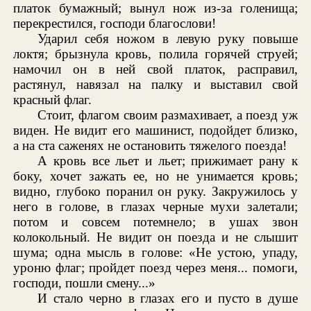
платок бумажный; вынул нож из-за голенища;
перекрестился, господи благослови!
Ударил себя ножом в левую руку повыше
локтя; брызнула кровь, полила горячей струей;
намочил он в ней свой платок, расправил,
растянул, навязал на палку и выставил свой
красный флаг.
Стоит, флагом своим размахивает, а поезд уж
виден. Не видит его машинист, подойдет близко,
а на ста саженях не остановить тяжелого поезда!
А кровь все льет и льет; прижимает рану к
боку, хочет зажать ее, но не унимается кровь;
видно, глубоко поранил он руку. Закружилось у
него в голове, в глазах черные мухи залетали;
потом и совсем потемнело; в ушах звон
колокольный. Не видит он поезда и не слышит
шума; одна мысль в голове: «Не устою, упаду,
уроню флаг; пройдет поезд через меня... помоги,
господи, пошли смену...»
И стало черно в глазах его и пусто в душе