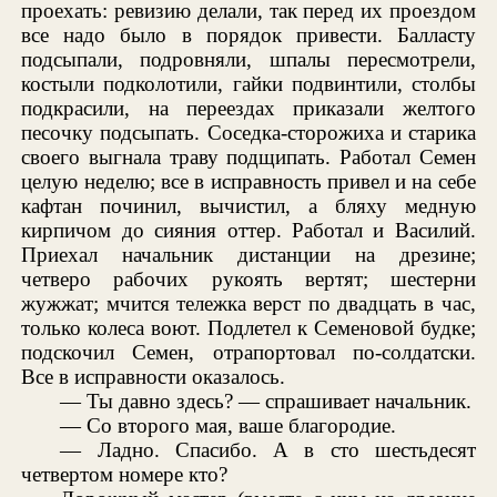
проехать: ревизию делали, так перед их проездом
все надо было в порядок привести. Балласту
подсыпали, подровняли, шпалы пересмотрели,
костыли подколотили, гайки подвинтили, столбы
подкрасили, на переездах приказали желтого
песочку подсыпать. Соседка-сторожиха и старика
своего выгнала траву подщипать. Работал Семен
целую неделю; все в исправность привел и на себе
кафтан починил, вычистил, а бляху медную
кирпичом до сияния оттер. Работал и Василий.
Приехал начальник дистанции на дрезине;
четверо рабочих рукоять вертят; шестерни
жужжат; мчится тележка верст по двадцать в час,
только колеса воют. Подлетел к Семеновой будке;
подскочил Семен, отрапортовал по-солдатски.
Все в исправности оказалось.
— Ты давно здесь? — спрашивает начальник.
— Со второго мая, ваше благородие.
— Ладно. Спасибо. А в сто шестьдесят
четвертом номере кто?