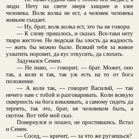
люди. Нету на свете зверя хищнее и злее
человека. Волк волка не ест, а человек человека
живьем съедает.
— Ну, брат, волк волка ест, это ты не говори.
— К слову пришлось, и сказал. Все-таки нету
твари жесточе. Не людская бы злость да жадность
— жить бы можно было. Всякий тебя за живое
ухватить норовит, да кус откусить, да слопать.
Задумался Семен.
— Не знаю, — говорит, — брат. Может, оно
так, а коли и так, так уж есть на то от бога
положение.
— А коли так, — говорит Василий, — так
нечего нам с тобой и разговаривать. Коли всякую
скверность на бога взваливать, а самому сидеть да
терпеть, так это, брат, не человеком быть, а
скотом. Вот тебе мой сказ.
Повернулся и пошел, не простившись. Встал
и Семен.
— Сосед, — кричит, — за что же ругаешься?