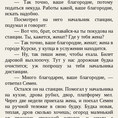
— Так точно, ваше благородие, потому
податься некуда. Работы какой, ваше благородие,
искать надобно.
Посмотрел на него начальник станции,
подумал и говорит:
— Вот что, брат, оставайся-ка ты покудова на
станции. Ты, кажется, женат? Где у тебя жена?
— Так точно, ваше благородие, женат; жена в
городе Курске, у купца в услужении находится.
— Ну, так пиши жене, чтобы ехала. Билет
даровой выхлопочу. Тут у нас дорожная будка
очистится; уж попрошу за тебя начальника
дистанции.
— Много благодарен, ваше благородие, —
ответил Семен.
Остался он на станции. Помогал у начальника
на кухне, дрова рубил, двор, платформу мел.
Через две недели приехала жена, и поехал Семен
на ручной тележке в свою будку. Будка новая,
теплая, дров сколько хочешь; огород маленький
от прежних сторожей остался, и земли с