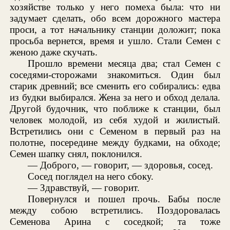
хозяйстве только у него помеха была: что ни
задумает сделать, обо всем дорожного мастера
проси, а тот начальнику станции доложит; пока
просьба вернется, время и ушло. Стали Семен с
женою даже скучать.
Прошло времени месяца два; стал Семен с
соседями-сторожами знакомиться. Один был
старик древний; все сменить его собирались: едва
из будки выбирался. Жена за него и обход делала.
Другой будочник, что поближе к станции, был
человек молодой, из себя худой и жилистый.
Встретились они с Семеном в первый раз на
полотне, посередине между будками, на обходе;
Семен шапку снял, поклонился.
— Доброго, — говорит, — здоровья, сосед.
Сосед поглядел на него сбоку.
— Здравствуй, — говорит.
Повернулся и пошел прочь. Бабы после
между собою встретились. Поздоровалась
Семенова Арина с соседкой; та тоже