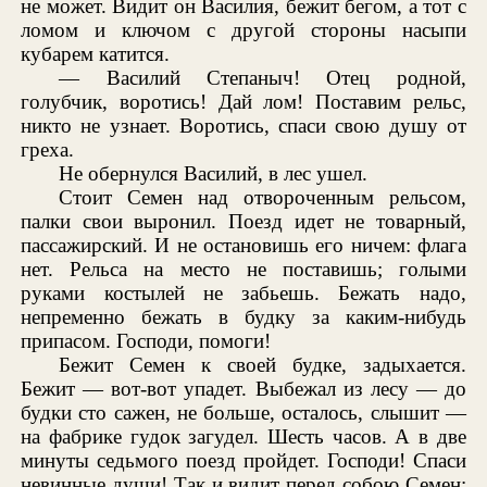
не может. Видит он Василия, бежит бегом, а тот с
ломом и ключом с другой стороны насыпи
кубарем катится.
— Василий Степаныч! Отец родной,
голубчик, воротись! Дай лом! Поставим рельс,
никто не узнает. Воротись, спаси свою душу от
греха.
Не обернулся Василий, в лес ушел.
Стоит Семен над отвороченным рельсом,
палки свои выронил. Поезд идет не товарный,
пассажирский. И не остановишь его ничем: флага
нет. Рельса на место не поставишь; голыми
руками костылей не забьешь. Бежать надо,
непременно бежать в будку за каким-нибудь
припасом. Господи, помоги!
Бежит Семен к своей будке, задыхается.
Бежит — вот-вот упадет. Выбежал из лесу — до
будки сто сажен, не больше, осталось, слышит —
на фабрике гудок загудел. Шесть часов. А в две
минуты седьмого поезд пройдет. Господи! Спаси
невинные души! Так и видит перед собою Семен: