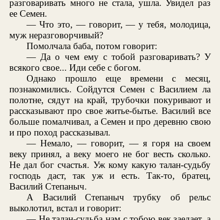
разговаривать много не стала, ушла. Увидел раз
ее Семен.
— Что это, — говорит, — у тебя, молодица,
муж неразговорчивый?
Помолчала баба, потом говорит:
— Да о чем ему с тобой разговаривать? У
всякого свое... Иди себе с богом.
Однако прошло еще времени с месяц,
познакомились. Сойдутся Семен с Василием ла
полотне, сядут на край, трубочки покуривают и
рассказывают про свое житье-бытье. Василий все
больше помалчивал, а Семен и про деревню свою
и про поход рассказывал.
— Немало, — говорит, — я горя на своем
веку принял, а веку моего не бог весть сколько.
Не дал бог счастья. Уж кому какую талан-судьбу
господь даст, так уж и есть. Так-то, братец,
Василий Степаныч.
А Василий Степаныч трубку об рельс
выколотил, встал и говорит:
— Не талан-судьба нам с тобою век заедает, а