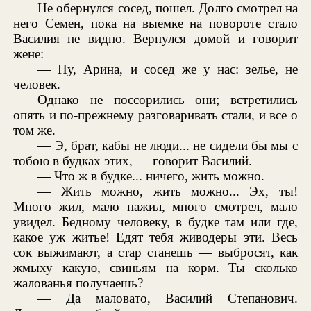
Не обернулся сосед, пошел. Долго смотрел на
него Семен, пока на выемке на повороте стало
Василия не видно. Вернулся домой и говорит
жене:
— Ну, Арина, и сосед же у нас: зелье, не
человек.
Однако не поссорились они; встретились
опять и по-прежнему разговаривать стали, и все о
том же.
— Э, брат, кабы не люди... не сидели бы мы с
тобою в будках этих, — говорит Василий.
— Что ж в будке... ничего, жить можно.
— Жить можно, жить можно... Эх, ты!
Много жил, мало нажил, много смотрел, мало
увидел. Бедному человеку, в будке там или где,
какое уж житье! Едят тебя живодеры эти. Весь
сок выжимают, а стар станешь — выбросят, как
жмыху какую, свиньям на корм. Ты сколько
жалованья получаешь?
— Да маловато, Василий Степанович.