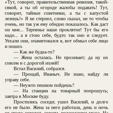
«Тут, говорит, правительственная ревизия, такой-
сякой, а ты об огороде жалобы подавать! Тут,
говорит, тайные советники, а ты с капустой
лезешь!» Я не стерпел, слово сказал, не то чтобы
очень, но так уж ему обидно показалось. Как даст
он мне... Терпенье наше проклятое! Тут бы его
надо... а я стою себе, будто так оно и следует.
Уехали они, опамятовался я, вот обмыл себе лицо
и пошел.
— Как же будка-то?
— Жена осталась. Не прозевает; да ну их
совсем и с дорогой ихней!
Встал Василий, собрался.
— Прощай, Иваныч. Не знаю, найду ли
управу себе.
— Неужто пешком пойдешь?
— На станции на товарный попрошусь;
завтра в Москве буду.
Простились соседи; ушел Василий, и долго
его не было. Жена за него работала, день и ночь
не спала; извелась совсем, поджидаючи мужа. На