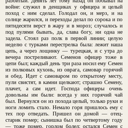
разбитый. Девять лет тому назад он побывал на
войне: служил в денщиках у офицера и целый
поход с ним сделал. Голодал он, и мерз, и на
солнце жарился, и переходы делал по сорока и по
пятидесяти верст в жару и в мороз; случалось и
под пулями бывать, да, слава богу, ни одна не
задела. Стоял раз полк в первой линии; целую
неделю с турками перестрелка была: лежит наша
цепь, а через лощинку — турецкая, и с утра до
вечера постреливают. Семенов офицер тоже в
цепи был; каждый день три раза носил ему Семен
из полковых кухонь, из оврага, самовар горячий
и обед. Идет с самоваром по открытому месту,
пули свистят, в камни щелкают; страшно Семену,
плачет, а сам идет. Господа офицеры очень
довольны им были: всегда у них горячий чай
был. Вернулся он из похода целый, только руки и
ноги ломить стало. Немало горя пришлось ему с
тех пор отведать. Пришел он домой — отец-
старик помер; сынишка был по четвертому году
— тоже помер, горлом болел; остался Семен с