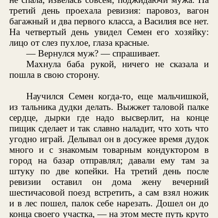
третий день проехала ревизия: паровоз, вагон
багажный и два первого класса, а Василия все нет.
На четвертый день увидел Семен его хозяйку:
лицо от слез пухлое, глаза красные.
— Вернулся муж? — спрашивает.
Махнула баба рукой, ничего не сказала и
пошла в свою сторону.
Научился Семен когда-то, еще мальчишкой,
из тальника дудки делать. Выжжет таловой палке
сердце, дырки где надо высверлит, на конце
пищик сделает и так славно наладит, что хоть что
угодно играй. Делывал он в досужее время дудок
много и с знакомым товарным кондуктором в
город на базар отправлял; давали ему там за
штуку по две копейки. На третий день после
ревизии оставил он дома жену вечерний
шестичасовой поезд встретить, а сам взял ножик
и в лес пошел, палок себе нарезать. Дошел он до
конца своего участка, — на этом месте путь круто