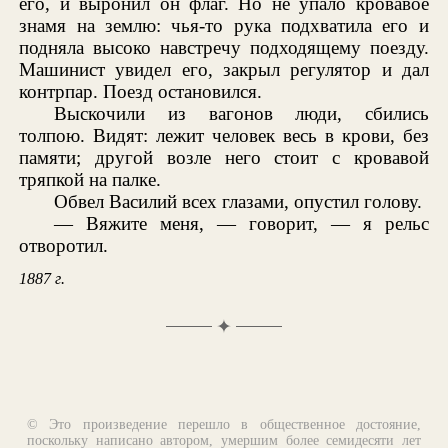
его, и выронил он флаг. Но не упало кровавое
знамя на землю: чья-то рука подхватила его и
подняла высоко навстречу подходящему поезду.
Машинист увидел его, закрыл регулятор и дал
контрпар. Поезд остановился.
Выскочили из вагонов люди, сбились
толпою. Видят: лежит человек весь в крови, без
памяти; другой возле него стоит с кровавой
тряпкой на палке.
Обвел Василий всех глазами, опустил голову.
— Вяжите меня, — говорит, — я рельс
отворотил.
1887 г.
✦
© Это произведение перешло в общественное достояние,
поскольку написано автором, умершим более семидесяти лет