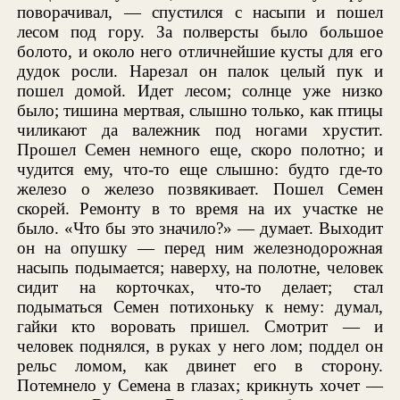
поворачивал, — спустился с насыпи и пошел
лесом под гору. За полверсты было большое
болото, и около него отличнейшие кусты для его
дудок росли. Нарезал он палок целый пук и
пошел домой. Идет лесом; солнце уже низко
было; тишина мертвая, слышно только, как птицы
чиликают да валежник под ногами хрустит.
Прошел Семен немного еще, скоро полотно; и
чудится ему, что-то еще слышно: будто где-то
железо о железо позвякивает. Пошел Семен
скорей. Ремонту в то время на их участке не
было. «Что бы это значило?» — думает. Выходит
он на опушку — перед ним железнодорожная
насыпь подымается; наверху, на полотне, человек
сидит на корточках, что-то делает; стал
подыматься Семен потихоньку к нему: думал,
гайки кто воровать пришел. Смотрит — и
человек поднялся, в руках у него лом; поддел он
рельс ломом, как двинет его в сторону.
Потемнело у Семена в глазах; крикнуть хочет —