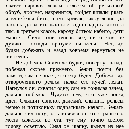
хватит паровоз левым колесом об рельсовый
обруб, дрогнет, накренится, пойдет шпалы рвать
и вдребезги бить, а тут кривая, закругление, да
насыпь, да валиться-то вниз одиннадцать сажен, а
там, в третьем классе, народу битком набито, дети
малые... Сидят они теперь все, ни о чем не
думают. Господи, вразуми ты меня!.. Нет, до
будки добежать и назад вовремя вернуться не
поспеешь...
Не добежал Семен до будки, повернул назад,
побежал скорее прежнего. Бежит почти без
памяти; сам не знает, что еще будет. Добежал до
отвороченного рельса: палки его кучей лежат.
Нагнулся он, схватил одну, сам не понимая зачем,
дальше побежал. Чудится ему, что уже поезд
идет. Слышит свисток далекий, слышит, рельсы
мерно и потихоньку подрагивать начали. Бежать
дальше сил нету; остановился он от страшного
места саженях во ста: тут ему точно светом
голову осветило. Снял он шапку, вынул из нее