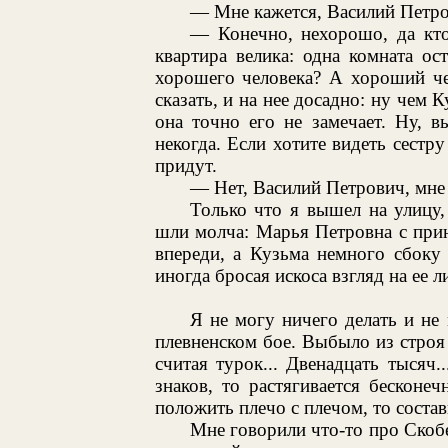
— Мне кажется, Василий Петров
— Конечно, нехорошо, да кто
квартира велика: одна комната о
хорошего человека? А хороший чел
сказать, и на нее досадно: ну чем 
она точно его не замечает. Ну, в
некогда. Если хотите видеть сестр
придут.
— Нет, Василий Петрович, мне 
Только что я вышел на улицу
шли молча: Марья Петровна с при
впереди, а Кузьма немного сбоку
иногда бросая искоса взгляд на ее 
Я не могу ничего делать и не
плевненском бое. Выбыло из строя
считая турок... Двенадцать тысяч
знаков, то растягивается бескон
положить плечо с плечом, то состави
Мне говорили что-то про Скобел