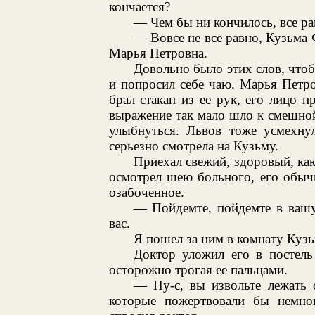
кончается?
— Чем бы ни кончилось, все р
— Вовсе не все равно, Кузьма 
Марья Петровна.
Довольно было этих слов, чтоб
и попросил себе чаю. Марья Петро
брал стакан из ее рук, его лицо 
выражение так мало шло к смешной
улыбнуться. Львов тоже усмехнул
серьезно смотрела на Кузьму.
Приехал свежий, здоровый, как
осмотрел шею больного, его обыч
озабоченное.
— Пойдемте, пойдемте в вашу
вас.
Я пошел за ним в комнату Куз
Доктор уложил его в постель
осторожно трогая ее пальцами.
— Ну-с, вы извольте лежать 
которые пожертвовали бы немн