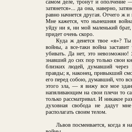
самом деле, тронут и ополчение 
затянется»... да она, наверно, затя
равно начнется другая. Отчего ж и 
Мне кажется, что нынешняя война
уйду ни я, ни мой маленький брат
придет очень скоро.
Куда ж денется твое «я»? Ты
войны, а все-таки война заставит
убивать. Да нет, это невозможно
знавший до сих пор только свои кн
близких людей, думавший через 
правды; я, наконец, привыкший см
его перед собою, думавший, что вс
этого зла, — я вижу все мое зда
напяливающим на свои плечи то са
только рассматривал. И никакое раз
духовная свобода не дадут мн
располагать своим телом.
Львов посмеивается, когда я 
войны.