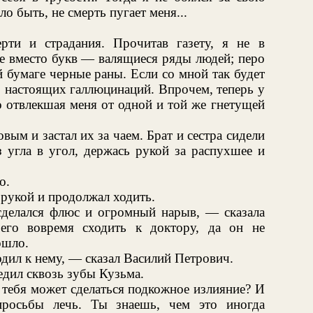
ло быть, не смерть пугает меня...
рти и страдания. Прочитав газету, я не в
иге вместо букв — валящиеся ряды людей; перо
 бумаге черные раны. Если со мной так будет
о настоящих галлюцинаций. Впрочем, теперь у
о отвлекшая меня от одной и той же гнетущей
ым и застал их за чаем. Брат и сестра сидели
з угла в угол, держась рукой за распухшее и
о.
 рукой и продолжал ходить.
сделался флюс и огромный нарыв, — сказала
го вовремя сходить к доктору, да он не
ошло.
одил к нему, — сказал Василий Петрович.
дил сквозь зубы Кузьма.
 тебя может сделаться подкожное излияние? И
росьбы лечь. Ты знаешь, чем это иногда