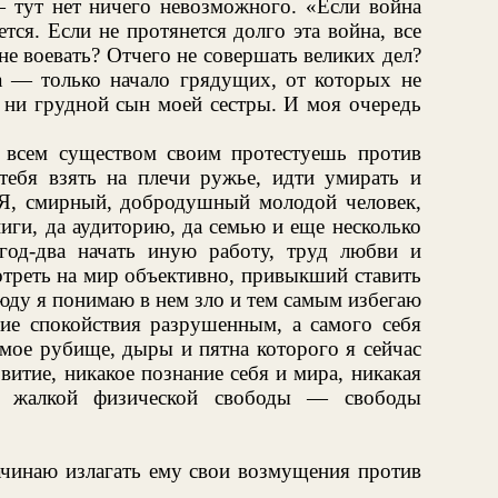
— тут нет ничего невозможного. «Если война
нется. Если не протянется долго эта война, все
не воевать? Отчего не совершать великих дел?
 — только начало грядущих, от которых не
, ни грудной сын моей сестры. И моя очередь
 всем существом своим протестуешь против
 тебя взять на плечи ружье, идти умирать и
! Я, смирный, добродушный молодой человек,
иги, да аудиторию, да семью и еще несколько
год-два начать иную работу, труд любви и
отреть на мир объективно, привыкший ставить
юду я понимаю в нем зло и тем самым избегаю
ние спокойствия разрушенным, а самого себя
мое рубище, дыры и пятна которого я сейчас
витие, никакое познание себя и мира, никакая
е жалкой физической свободы — свободы
начинаю излагать ему свои возмущения против