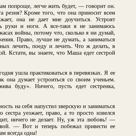
ам попроще, легче жить будет, — говорит он.
а резня? Кроме того, что она приносит всем
жает, она не дает мне доучиться. Устроят
ь руки и ноги. А все-таки я не занимаюсь
сах войны, потому что, сколько я ни думай,
жения. Право, лучше не думать, а заниматься
ых лечить, поеду и лечить. Что ж делать, в
й. Кстати, вы знаете, что Маша едет сестрой
годня ушла практиковаться в перевязках. Я ее
как она думает устроиться со своим ученьем.
жива буду». Ничего, пусть едет сестренка,
ость на себя напустил зверскую и заниматься
о сестра уезжает, право, а то просто извелся
дит, ничего не делает. Ну, уж эта любовь! —
вой. — Вот и теперь побежал привести ее
ам всегда одна!