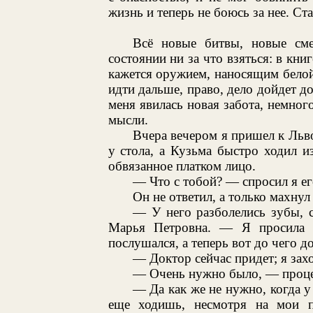
жизнь и теперь не боюсь за нее. Ста
Всё новые битвы, новые сме
состоянии ни за что взяться: в кн
кажется оружием, наносящим белой
идти дальше, право, дело дойдет д
меня явилась новая забота, немног
мысли.
Вчера вечером я пришел к Львов
у стола, а Кузьма быстро ходил и
обвязанное платком лицо.
— Что с тобой? — спросил я ег
Он не ответил, а только махнул
— У него разболелись зубы, 
Марья Петровна. — Я просила е
послушался, а теперь вот до чего д
— Доктор сейчас придет; я зах
— Очень нужно было, — проце
— Да как же не нужно, когда у
еще ходишь, несмотря на мои п