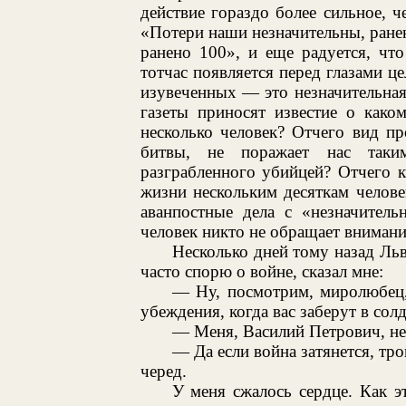
действие гораздо более сильное, 
«Потери наши незначительны, ране
ранено 100», и еще радуется, что
тотчас появляется перед глазами це
изувеченных — это незначительная
газеты приносят известие о како
несколько человек? Отчего вид п
битвы, не поражает нас таки
разграбленного убийцей? Отчего к
жизни нескольким десяткам человек
аванпостные дела с «незначитель
человек никто не обращает внимани
Несколько дней тому назад Льв
часто спорю о войне, сказал мне:
— Ну, посмотрим, миролюбец,
убеждения, когда вас заберут в сол
— Меня, Василий Петрович, не 
— Да если война затянется, тро
черед.
У меня сжалось сердце. Как 