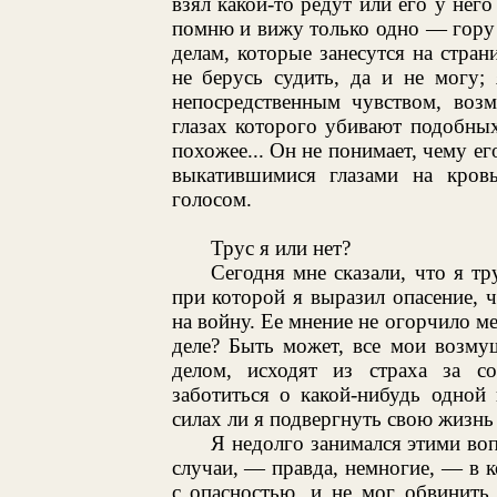
взял какой-то редут или его у него
помню и вижу только одно — гору
делам, которые занесутся на стра
не берусь судить, да и не могу;
непосредственным чувством, воз
глазах которого убивают подобных
похожее... Он не понимает, чему ег
выкатившимися глазами на кро
голосом.
Трус я или нет?
Сегодня мне сказали, что я тру
при которой я выразил опасение, ч
на войну. Ее мнение не огорчило ме
деле? Быть может, все мои возму
делом, исходят из страха за с
заботиться о какой-нибудь одной
силах ли я подвергнуть свою жизнь
Я недолго занимался этими во
случаи, — правда, немногие, — в 
с опасностью, и не мог обвинить 