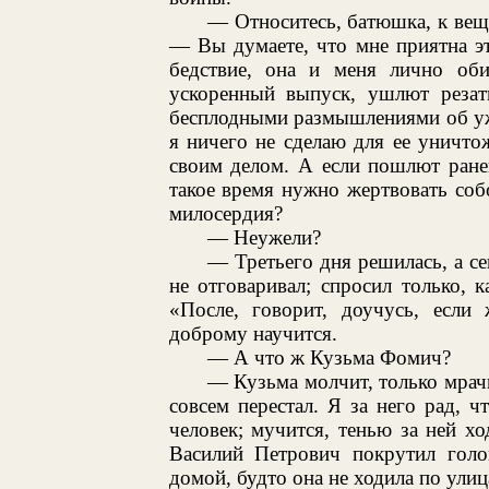
— Относитесь, батюшка, к вещ
— Вы думаете, что мне приятна эт
бедствие, она и меня лично оби
ускоренный выпуск, ушлют резат
бесплодными размышлениями об ужа
я ничего не сделаю для ее уничто
своим делом. А если пошлют ранен
такое время нужно жертвовать собо
милосердия?
— Неужели?
— Третьего дня решилась, а се
не отговаривал; спросил только, 
«После, говорит, доучусь, если 
доброму научится.
— А что ж Кузьма Фомич?
— Кузьма молчит, только мрачн
совсем перестал. Я за него рад, чт
человек; мучится, тенью за ней хо
Василий Петрович покрутил голо
домой, будто она не ходила по улиц