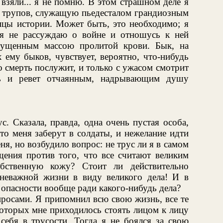
 взяли... я не помню. В этом страшном деле я
 трупов, служащую пьедесталом грандиозным
ницы истории. Может быть, это необходимо; я
 я не рассуждаю о войне и отношусь к ней
мущенным массою пролитой крови. Бык, на
 ему быков, чувствует, вероятно, что-нибудь
о смерть послужит, и только с ужасом смотрит
вь и ревет отчаянным, надрывающим душу
с. Сказала, правда, одна очень пустая особа,
то меня заберут в солдаты, и нежелание идти
ня, но возбудило вопрос: не трус ли я в самом
щения против того, что все считают великим
обственную кожу? Стоит ли действительно
 неважной жизни в виду великого дела! И в
 опасности вообще ради какого-нибудь дела?
просами. Я припомнил всю свою жизнь, все те
которых мне приходилось стоять лицом к лицу
себя в трусости. Тогда я не боялся за свою