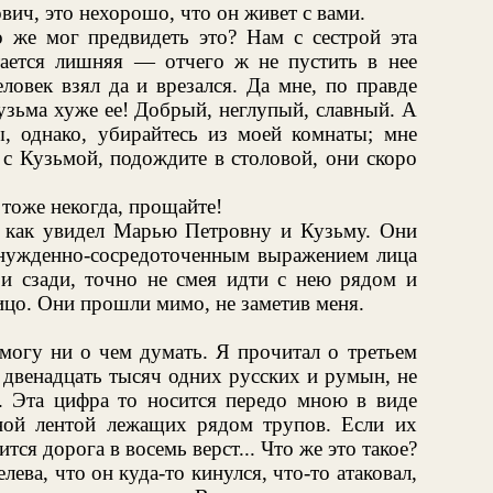
ич, это нехорошо, что он живет с вами.
 же мог предвидеть это? Нам с сестрой эта
стается лишняя — отчего ж не пустить в нее
овек взял да и врезался. Да мне, по правде
Кузьма хуже ее! Добрый, неглупый, славный. А
ы, однако, убирайтесь из моей комнаты; мне
у с Кузьмой, подождите в столовой, они скоро
тоже некогда, прощайте!
, как увидел Марью Петровну и Кузьму. Они
нужденно-сосредоточенным выражением лица
 и сзади, точно не смея идти с нею рядом и
лицо. Они прошли мимо, не заметив меня.
 могу ни о чем думать. Я прочитал о третьем
 двенадцать тысяч одних русских и румын, не
... Эта цифра то носится передо мною в виде
ечной лентой лежащих рядом трупов. Если их
тся дорога в восемь верст... Что же это такое?
ева, что он куда-то кинулся, что-то атаковал,