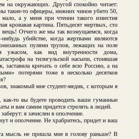
чем на окружающих. Другой спокойно читает:
ны такие-то офицеры, нижних чинов убито 50,
 мало, а у меня при чтении такого известия
лая кровавая картина. Пятьдесят мертвых, сто
 вещь! Отчего же мы так возмущаемся, когда
м-нибудь убийстве, когда жертвами являются
ронизанных пулями трупов, лежащих на поле
м ужасом, как вид внутренности дома,
атастрофа на тилигульской насыпи, стоившая
, заставила кричать о себе всю Россию, а на
ными» потерями тоже в несколько десятков
я?
ов, знакомый мне студент-медик, с которым я
 как-то вы будете проводить ваши гуманные
даты и вам самим придется стрелять в людей.
заберут: я зачислен в ополчение.
нут и ополчение. Не храбритесь, придет и ваш
эта мысль не пришла мне в голову раньше? В