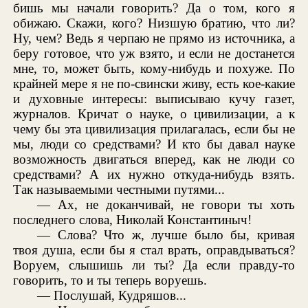
бишь мы начали говорить? Да о том, кого я
обижаю. Скажи, кого? Низшую братию, что ли?
Ну, чем? Ведь я черпаю не прямо из источника, а
беру готовое, что уж взято, и если не достанется
мне, то, может быть, кому-нибудь и похуже. По
крайней мере я не по-свински живу, есть кое-какие
и духовные интересы: выписываю кучу газет,
журналов. Кричат о науке, о цивилизации, а к
чему бы эта цивилизация прилагалась, если бы не
мы, люди со средствами? И кто бы давал науке
возможность двигаться вперед, как не люди со
средствами? А их нужно откуда-нибудь взять.
Так называемыми честными путями...
— Ах, не доканчивай, не говори ты хоть
последнего слова, Николай Константиныч!
— Слова? Что ж, лучше было бы, кривая
твоя душа, если бы я стал врать, оправдываться?
Воруем, слышишь ли ты? Да если правду-то
говорить, то и ты теперь воруешь.
— Послушай, Кудряшов...