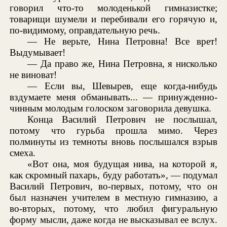
говорил что-то молоденькой гимназистке;
товарищи шумели и перебивали его горячую и,
по-видимому, оправдательную речь.
— Не верьте, Нина Петровна! Все врет!
Выдумывает!
— Да право же, Нина Петровна, я нисколько
не виноват!
— Если вы, Шевырев, еще когда-нибудь
вздумаете меня обманывать... — принужденно-
чинным молодым голоском заговорила девушка.
Конца Василий Петрович не послышал,
потому что гурьба прошла мимо. Через
полминуты из темноты вновь послышался взрыв
смеха.
«Вот она, моя будущая нива, на которой я,
как скромный пахарь, буду работать», — подумал
Василий Петрович, во-первых, потому, что он
был назначен учителем в местную гимназию, а
во-вторых, потому, что любил фигуральную
форму мысли, даже когда не высказывал ее вслух.