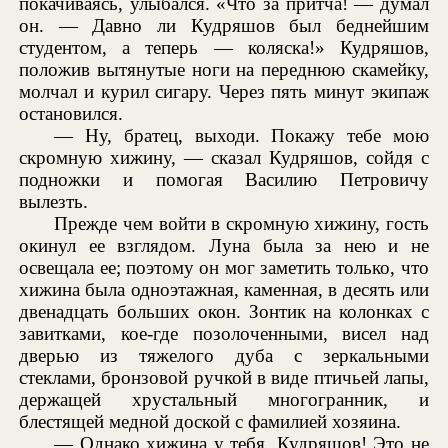
покачиваясь, улыбался. «Что за притча! — думал
он. — Давно ли Кудряшов был беднейшим
студентом, а теперь — коляска!» Кудряшов,
положив вытянутые ноги на переднюю скамейку,
молчал и курил сигару. Через пять минут экипаж
остановился.
— Ну, братец, выходи. Покажу тебе мою
скромную хижину, — сказал Кудряшов, сойдя с
подножки и помогая Василию Петровичу
вылезть.
Прежде чем войти в скромную хижину, гость
окинул ее взглядом. Луна была за нею и не
освещала ее; поэтому он мог заметить только, что
хижина была одноэтажная, каменная, в десять или
двенадцать больших окон. Зонтик на колонках с
завитками, кое-где позолоченными, висел над
дверью из тяжелого дуба с зеркальными
стеклами, бронзовой ручкой в виде птичьей лапы,
держащей хрустальный многогранник, и
блестящей медной доской с фамилией хозяина.
— Однако хижина у тебя, Кудряшов! Это не