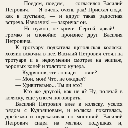
— Поедем, поедем, — согласился Василий
Петрович. — Я очень, очень рад! Приехал сюда,
как в пустыню, — и вдруг такая радостная
встреча. Извозчик! — закричал он.
— Не нужно, не кричи. Сергей, давай! —
громко и спокойно произнес друг Василия
Петровича.
К тротуару подкатила щегольская коляска;
хозяин вскочил в нее. Василий Петрович стоял на
тротуаре и в недоумении смотрел на экипаж,
вороных коней и толстого кучера.
— Кудряшов, эти лошади — твои?
— Мои, мои! Что, не ожидал?
— Удивительно... Ты ли это?
— Кто же другой, как не я? Ну, полезай в
коляску, еще успеем поговорить.
Василий Петрович влез в коляску, уселся
рядом с Кудряшовым, и коляска покатилась,
дребезжа и подскакивая по мостовой. Василий
Петрович сидел на мягких подушках и,