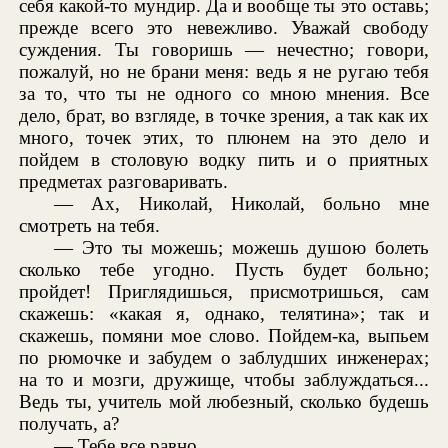
себя какой-то мундир. Да и вообще ты это оставь;
прежде всего это невежливо. Уважай свободу
суждения. Ты говоришь — нечестно; говори,
пожалуй, но не брани меня: ведь я не ругаю тебя
за то, что ты не одного со мною мнения. Все
дело, брат, во взгляде, в точке зрения, а так как их
много, точек этих, то плюнем на это дело и
пойдем в столовую водку пить и о приятных
предметах разговаривать.
— Ах, Николай, Николай, больно мне
смотреть на тебя.
— Это ты можешь; можешь душою болеть
сколько тебе угодно. Пусть будет больно;
пройдет! Приглядишься, присмотришься, сам
скажешь: «какая я, однако, телятина»; так и
скажешь, помяни мое слово. Пойдем-ка, выпьем
по рюмочке и забудем о заблудших инженерах;
на то и мозги, дружище, чтобы заблуждаться...
Ведь ты, учитель мой любезный, сколько будешь
получать, а?
— Тебе все равно.