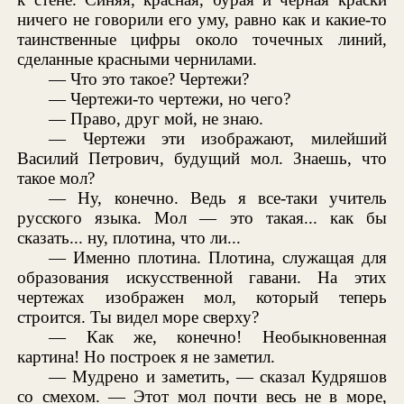
ничего не говорили его уму, равно как и какие-то
таинственные цифры около точечных линий,
сделанные красными чернилами.
— Что это такое? Чертежи?
— Чертежи-то чертежи, но чего?
— Право, друг мой, не знаю.
— Чертежи эти изображают, милейший
Василий Петрович, будущий мол. Знаешь, что
такое мол?
— Ну, конечно. Ведь я все-таки учитель
русского языка. Мол — это такая... как бы
сказать... ну, плотина, что ли...
— Именно плотина. Плотина, служащая для
образования искусственной гавани. На этих
чертежах изображен мол, который теперь
строится. Ты видел море сверху?
— Как же, конечно! Необыкновенная
картина! Но построек я не заметил.
— Мудрено и заметить, — сказал Кудряшов
со смехом. — Этот мол почти весь не в море,