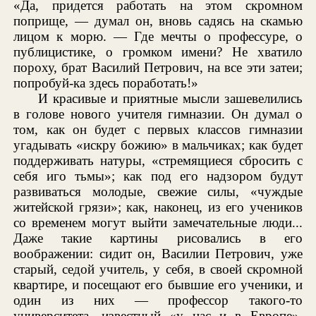
«Да, придется работать на этом скромном
поприще, — думал он, вновь садясь на скамью
лицом к морю. — Где мечты о профессуре, о
публицистике, о громком имени? Не хватило
пороху, брат Василий Петрович, на все эти затеи;
попробуй-ка здесь поработать!»
И красивые и приятные мысли зашевелились
в голове нового учителя гимназии. Он думал о
том, как он будет с первых классов гимназии
угадывать «искру божию» в мальчиках; как будет
поддерживать натуры, «стремящиеся сбросить с
себя иго тьмы»; как под его надзором будут
развиваться молодые, свежие силы, «чуждые
житейской грязи»; как, наконец, из его учеников
со временем могут выйти замечательные люди...
Даже такие картины рисовались в его
воображении: сидит он, Василии Петрович, уже
старый, седой учитель, у себя, в своей скромной
квартире, и посещают его бывшие его ученики, и
один из них — профессор такого-то
университета, известный «у нас и в Европе»,