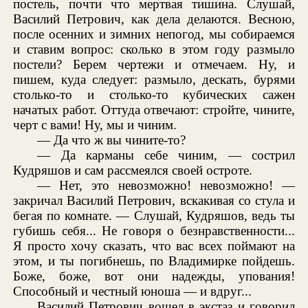
постель, почти что мертвая тишина. Слушай,
Василий Петрович, как дела делаются. Весною,
после осенних и зимних непогод, мы собираемся
и ставим вопрос: сколько в этом году размыло
постели? Берем чертежи и отмечаем. Ну, и
пишем, куда следует: размыло, дескать, бурями
столько-то и столько-то кубических сажен
начатых работ. Оттуда отвечают: стройте, чините,
черт с вами! Ну, мы и чиним.
— Да что ж вы чините-то?
— Да карманы себе чиним, — сострил
Кудряшов и сам рассмеялся своей остроте.
— Нет, это невозможно! невозможно! —
закричал Василий Петрович, вскакивая со стула и
бегая по комнате. — Слушай, Кудряшов, ведь ты
губишь себя... Не говоря о безнравственности...
Я просто хочу сказать, что вас всех поймают на
этом, и ты погибнешь, по Владимирке пойдешь.
Боже, боже, вот они надежды, упования!
Способный и честный юноша — и вдруг...
Василий Петрович вошел в экстаз и говорил