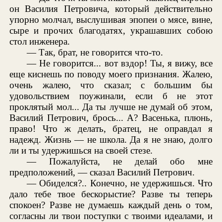
он Василия Петровича, который действительно
упорно молчал, выслушивая эпопеи о мясе, вине,
сыре и прочих благодатях, украшавших собою
стол инженера.
— Так, брат, не говорится что-то.
— Не говорится... вот вздор! Ты, я вижу, все
еще киснешь по поводу моего признания. Жалею,
очень жалею, что сказал; с большим бы
удовольствием поужинали, если б не этот
проклятый мол... Да ты лучше не думай об этом,
Василий Петрович, брось... А? Васенька, плюнь,
право! Что ж делать, братец, не оправдал я
надежд. Жизнь — не школа. Да я не знаю, долго
ли и ты удержишься на своей стезе.
— Пожалуйста, не делай обо мне
предположений, — сказал Василий Петрович.
— Обиделся?.. Конечно, не удержишься. Что
дало тебе твое бескорыстие? Разве ты теперь
спокоен? Разве не думаешь каждый день о том,
согласны ли твои поступки с твоими идеалами, и