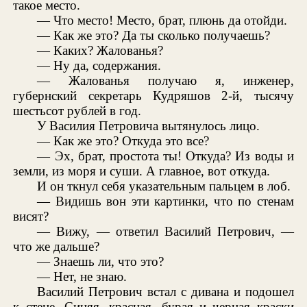
такое место.
— Что место! Место, брат, плюнь да отойди.
— Как же это? Да ты сколько получаешь?
— Каких? Жалованья?
— Ну да, содержания.
— Жалованья получаю я, инженер,
губернский секретарь Кудряшов 2-й, тысячу
шестьсот рублей в год.
У Василия Петровича вытянулось лицо.
— Как же это? Откуда это все?
— Эх, брат, простота ты! Откуда? Из воды и
земли, из моря и суши. А главное, вот откуда.
И он ткнул себя указательным пальцем в лоб.
— Видишь вон эти картинки, что по стенам
висят?
— Вижу, — ответил Василий Петрович, —
что же дальше?
— Знаешь ли, что это?
— Нет, не знаю.
Василий Петрович встал с дивана и подошел
к стене. Синяя, красная, бурая и черная краски