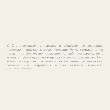
© Это произведение перешло в общественное достояние,
поскольку написано автором, умершим более семидесяти лет
назад, и опубликовано прижизненно, либо посмертно, но с
момента публикации также прошло более семидесяти лет. Оно
может свободно использоваться любым лицом без чьего-либо
согласия или разрешения и без выплаты авторского
вознаграждения.
Email:
otklik@ilibrary.ru
О библиотеке
Реклама на сайте
©1996—2026 Алексей Комаров. Подборка произведений,
оформление, программирование.