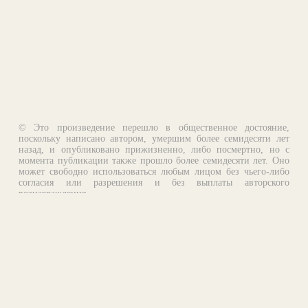
© Это произведение перешло в общественное достояние,
поскольку написано автором, умершим более семидесяти лет
назад, и опубликовано прижизненно, либо посмертно, но с
момента публикации также прошло более семидесяти лет. Оно
может свободно использоваться любым лицом без чьего-либо
согласия или разрешения и без выплаты авторского
вознаграждения.
Email:
otklik@ilibrary.ru
О библиотеке
Реклама на сайте
©1996—2026 Алексей Комаров. Подборка произведений,
оформление, программирование.