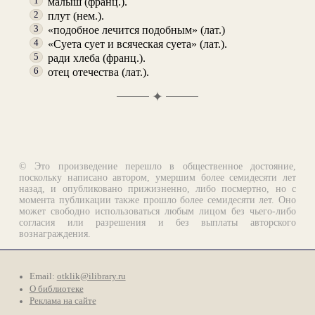
малыш (франц.).
1
плут (нем.).
2
«подобное лечится подобным» (лат.)
3
«Суета сует и всяческая суета» (лат.).
4
ради хлеба (франц.).
5
отец отечества (лат.).
6
✦
© Это произведение перешло в общественное достояние,
поскольку написано автором, умершим более семидесяти лет
назад, и опубликовано прижизненно, либо посмертно, но с
момента публикации также прошло более семидесяти лет. Оно
может свободно использоваться любым лицом без чьего-либо
согласия или разрешения и без выплаты авторского
вознаграждения.
Email:
otklik@ilibrary.ru
О библиотеке
Реклама на сайте