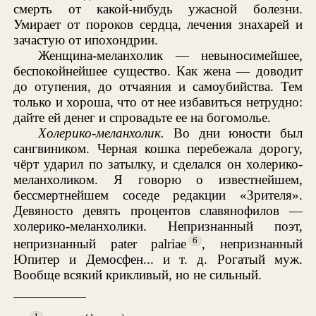
смерть от какой-нибудь ужасной болезни.
Умирает от пороков сердца, лечения знахарей и
зачастую от ипохондрии.
Женщина-меланхолик — невыносимейшее,
беспокойнейшее существо. Как жена — доводит
до отупения, до отчаяния и самоубийства. Тем
только и хороша, что от нее избавиться нетрудно:
дайте ей денег и спровадьте ее на богомолье.
Холерико-меланхолик.
Во дни юности был
сангвиником. Черная кошка перебежала дорогу,
чёрт ударил по затылку, и сделался он холерико-
меланхоликом. Я говорю о известнейшем,
бессмертнейшем соседе редакции «Зрителя».
Девяносто девять процентов славянофилов —
холерико-меланхолики. Непризнанный поэт,
6
непризнанный pater palriae
, непризнанный
Юпитер и Демосфен... и т. д. Рогатый муж.
Вообще всякий крикливый, но не сильный.