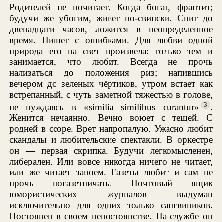
Родителей не почитает. Когда богат, франтит;
будучи же убогим, живет по-свински. Спит до
двенадцати часов, ложится в неопределенное
время. Пишет с ошибками. Для любви одной
природа его на свет произвела: только тем и
занимается, что любит. Всегда не прочь
нализаться до положения риз; напившись
вечером до зеленых чёртиков, утром встает как
встрепанный, с чуть заметной тяжестью в голове,
3
не нуждаясь в «similia similibus curantur»
.
Женится нечаянно. Вечно воюет с тещей. С
родней в ссоре. Врет напропалую. Ужасно любит
скандалы и любительские спектакли. В оркестре
он — первая скрипка. Будучи легкомысленен,
либерален. Или вовсе никогда ничего не читает,
или же читает запоем. Газеты любит и сам не
прочь погазетничать. Почтовый ящик
юмористических журналов выдуман
исключительно для одних только сангвиников.
Постоянен в своем непостоянстве. На службе он