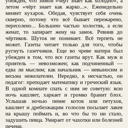
убежден, что зимой «чёрт знает как холодно», а
летом «чёрт знает как жарко...». Еженедельно
меняет кухарок. Обедая, чувствует себя очень
скверно, потому что всё бывает пережарено,
пересолено... Большею частью холостяк, а если
женат, то запирает жену на замок. Ревнив до
чёртиков. Шуток не понимает. Всё терпеть не
может. Газеты читает только для того, чтобы
ругнуть газетчиков. Еще во чреве матери был
убежден в том, что все газеты врут. Как муж и
приятель — невозможен; как подчиненный —
едва ли мыслим; как начальник — невыносим и
весьма нежелателен. Нередко, к несчастью, он
педагог: преподает математику и греческий язык.
В одной комнате спать с ним не советую: всю
ночь кашляет, харкает и громко бранит блох.
Услышав ночью пение котов или петухов,
кашляет и дребезжащим голосом посылает лакея
на крышу поймать и, во что бы то ни стало,
задушить певца. Умирает от чахотки или болезней
печени.