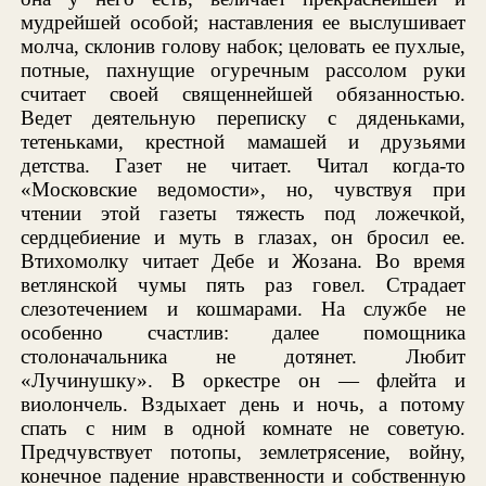
мудрейшей особой; наставления ее выслушивает
молча, склонив голову набок; целовать ее пухлые,
потные, пахнущие огуречным рассолом руки
считает своей священнейшей обязанностью.
Ведет деятельную переписку с дяденьками,
тетеньками, крестной мамашей и друзьями
детства. Газет не читает. Читал когда-то
«Московские ведомости», но, чувствуя при
чтении этой газеты тяжесть под ложечкой,
сердцебиение и муть в глазах, он бросил ее.
Втихомолку читает Дебе и Жозана. Во время
ветлянской чумы пять раз говел. Страдает
слезотечением и кошмарами. На службе не
особенно счастлив: далее помощника
столоначальника не дотянет. Любит
«Лучинушку». В оркестре он — флейта и
виолончель. Вздыхает день и ночь, а потому
спать с ним в одной комнате не советую.
Предчувствует потопы, землетрясение, войну,
конечное падение нравственности и собственную