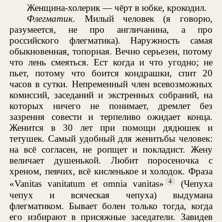
Женщина-холерик — чёрт в юбке, крокодил.
Флегматик.
Милый человек (я говорю,
разумеется, не про англичанина, а про
российского флегматика). Наружность самая
обыкновенная, топорная. Вечно серьезен, потому
что лень смеяться. Ест когда и что угодно; не
пьет, потому что боится кондрашки, спит 20
часов в сутки. Непременный член всевозможных
комиссий, заседаний и экстренных собраний, на
которых ничего не понимает, дремлет без
зазрения совести и терпеливо ожидает конца.
Женится в 30 лет при помощи дядюшек и
тетушек. Самый удобный для женитьбы человек:
на всё согласен, не ропщет и покладист. Жену
величает душенькой. Любит поросеночка с
хреном, певчих, всё кисленькое и холодок. Фраза
4
«Vanitas vanitatum et omnia vanitas»
(Чепуха
чепух и всяческая чепуха) выдумана
флегматиком. Бывает болен только тогда, когда
его избирают в присяжные заседатели. Завидев