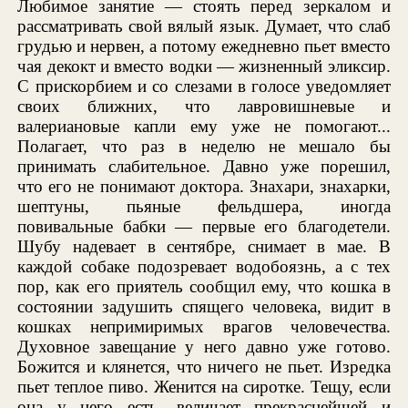
Любимое занятие — стоять перед зеркалом и
рассматривать свой вялый язык. Думает, что слаб
грудью и нервен, а потому ежедневно пьет вместо
чая декокт и вместо водки — жизненный эликсир.
С прискорбием и со слезами в голосе уведомляет
своих ближних, что лавровишневые и
валериановые капли ему уже не помогают...
Полагает, что раз в неделю не мешало бы
принимать слабительное. Давно уже порешил,
что его не понимают доктора. Знахари, знахарки,
шептуны, пьяные фельдшера, иногда
повивальные бабки — первые его благодетели.
Шубу надевает в сентябре, снимает в мае. В
каждой собаке подозревает водобоязнь, а с тех
пор, как его приятель сообщил ему, что кошка в
состоянии задушить спящего человека, видит в
кошках непримиримых врагов человечества.
Духовное завещание у него давно уже готово.
Божится и клянется, что ничего не пьет. Изредка
пьет теплое пиво. Женится на сиротке. Тещу, если
она у него есть, величает прекраснейшей и