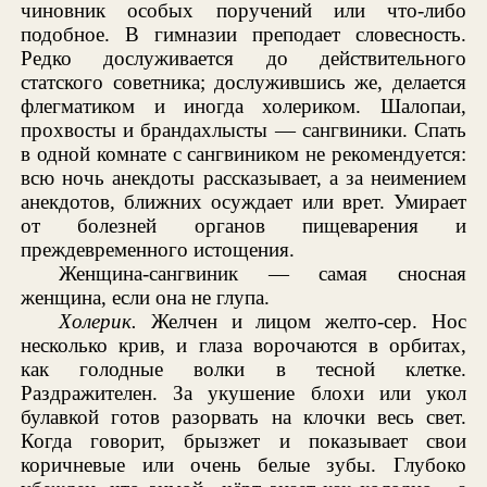
чиновник особых поручений или что-либо
подобное. В гимназии преподает словесность.
Редко дослуживается до действительного
статского советника; дослужившись же, делается
флегматиком и иногда холериком. Шалопаи,
прохвосты и брандахлысты — сангвиники. Спать
в одной комнате с сангвиником не рекомендуется:
всю ночь анекдоты рассказывает, а за неимением
анекдотов, ближних осуждает или врет. Умирает
от болезней органов пищеварения и
преждевременного истощения.
Женщина-сангвиник — самая сносная
женщина, если она не глупа.
Холерик.
Желчен и лицом желто-сер. Нос
несколько крив, и глаза ворочаются в орбитах,
как голодные волки в тесной клетке.
Раздражителен. За укушение блохи или укол
булавкой готов разорвать на клочки весь свет.
Когда говорит, брызжет и показывает свои
коричневые или очень белые зубы. Глубоко