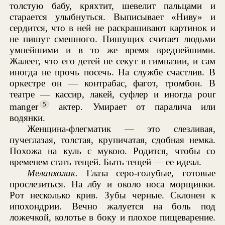
толстую бабу, кряхтит, шевелит пальцами и
старается улыбнуться. Выписывает «Ниву» и
сердится, что в ней не раскрашивают картинок и
не пишут смешного. Пишущих считает людьми
умнейшими и в то же время вреднейшими.
Жалеет, что его детей не секут в гимназии, и сам
иногда не прочь посечь. На службе счастлив. В
оркестре он — контрабас, фагот, тромбон. В
театре — кассир, лакей, суфлер и иногда pour
5
manger
актер. Умирает от паралича или
водянки.
Женщина-флегматик — это слезливая,
пучеглазая, толстая, крупичатая, сдобная немка.
Похожа на куль с мукою. Родится, чтобы со
временем стать тещей. Быть тещей — ее идеал.
Меланхолик.
Глаза серо-голубые, готовые
прослезиться. На лбу и около носа морщинки.
Рот несколько крив. Зубы черные. Склонен к
ипохондрии. Вечно жалуется на боль под
ложечкой, колотье в боку и плохое пищеварение.