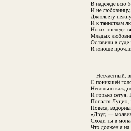
В надежде всю б
И не любовницу, 
Джюльету нежну
И к таинствам л
Но их последстви
Младых любовник
Ославили в суде
И юноше прочли
Несчастный, в
С поникшей голо
Невольно каждо
И горько сетуя. 
Попался Луцио, 
Повеса, вздорны
«Друг, — молвил
Сходи ты в мона
Что должен я на