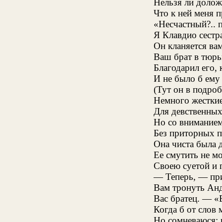
Нельзя ли долож
Что к ней меня п
«Несчастный?.. п
Я Клавдио сестра
Он кланяется вам
Ваш брат в тюрьм
Благодарил его, 
И не было б ему
(Тут он в подро
Немного жесткие
Для девственны
Но со вниманием
Без приторных п
Она чиста была 
Ее смутить не м
Своею суетой и 
— Теперь, — пр
Вам тронуть Анд
Вас братец. — «
Когда б от слов 
Но сомневаюся; в