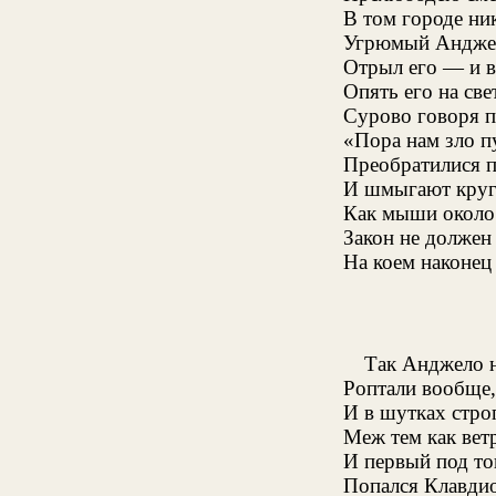
В том городе ник
Угрюмый Анджел
Отрыл его — и в
Опять его на све
Сурово говоря 
«Пора нам зло п
Преобратилися п
И шмыгают круго
Как мыши около 
Закон не должен
На коем наконец
Так Анджело н
Роптали вообще,
И в шутках стро
Меж тем как вет
И первый под то
Попался Клавдио