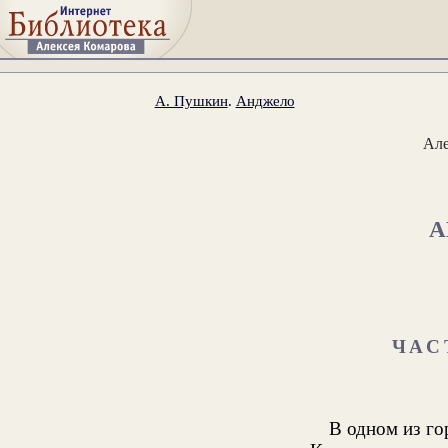
А. Пушкин
.
Анджело
Ал
А
ЧАС
В одном из го