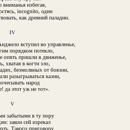
о вниманья избегая,
стясь, incognito, один
вовать, как древний паладин.
IV
нджело вступил во управленье,
угим порядком потекло,
 опять пришли в движенье,
, хватая в когти зло,
дях, безмолвных от боязни,
ли разыгрываться казни,
почесывать народ
! да этот уж не тот».
V
ми забытыми в ту пору
ин: закон сей изрекал
рть. Такого приговору