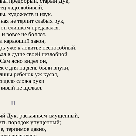
овал предобрый, старый Дук,
тец чадолюбивый,
ы, художеств и наук.
ная не терпит слабых рук,
 он слишком предавался.
и вовсе не боялся.
ал карающий закон,
рь уже к ловитве неспособный.
вал в душе своей незлобной
 Сам ясно видел он,
к с дня на день были внуки,
лицы ребенок уж кусал,
сидело сложа руки
енивый не щелкал.
II
ый Дук, раскаяньем смущенный,
ить порядок упущенный;
е, терпимое давно,
уже дозволено,