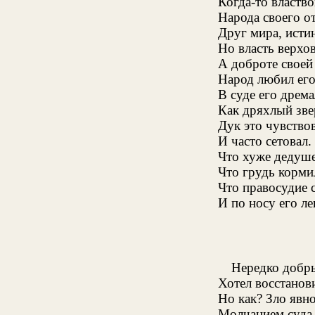
Когда-то властв
Народа своего о
Друг мира, истин
Но власть верхов
А доброте своей
Народ любил его 
В суде его дрем
Как дряхлый зве
Дук это чувство
И часто сетовал.
Что хуже дедуше
Что грудь корми
Что правосудие 
И по носу его л
Нередко добр
Хотел восстанов
Но как? Зло явно
Молчанием суда 