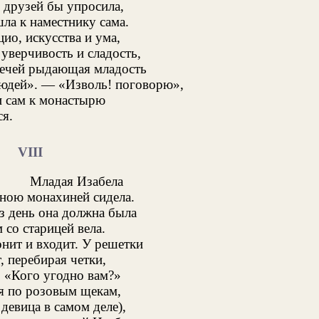
, друзей бы упросила,
ла к наместнику сама.
ио, искусства и ума,
 уверчивость и сладость,
речей рыдающая младость
юдей». — «Изволь! поговорю»,
 и сам к монастырю
ся.
VIII
Младая Изабела
жною монахиней сидела.
з день она должна была
 со старицей вела.
нит и входит. У решетки
, перебирая четки,
 «Кого угодно вам?»
я по розовым щекам,
 девица в самом деле),