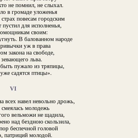
то не помнил, не слыхал.
о в громаде уложенья
 страх повесам городским
т пустил для исполненья,
помощникам своим:
угнуть. В балованном народе
ривычки уж в права
м закона на свободе,
зевающего льва.
 быть пужало из тряпицы,
 уже садятся птицы».
VI
а всех навел невольно дрожь,
 смеялась молодежь
гого вельможи не щадила,
рено над бездною скользила,
пор беспечной головой
, патриций молодой.