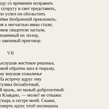
еду со временем исправить
супругу в свет представить,
ю успел он обольстить
юбви безбрачной преклонить.
я к несчастью явны стали;
ов свидетели застали,
 взаимный их позор,
 законный приговор.
VII
ыслушав жестокое решенье,
вой обратно шел в тюрьму,
му внушая сожаленье
На встречу вдруг ему
гуляка беззаботный,
й враль, но малый доброхотный.
 Клавдио, — молю! не откажи:
стырь к сестре моей. Скажи,
 смерть идти; чтоб поспешила