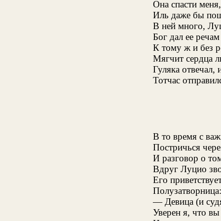
Она спасти меня
Иль даже бы пош
В ней много, Луц
Бог дал ее речам
К тому ж и без 
Мягчит сердца л
Гуляка отвечал,
Тотчас отправил
В то время с ва
Постричься чере
И разговор о том
Вдруг Луцио зво
Его приветствует
Полузатворница:
— Девица (и суд
Уверен я, что вы