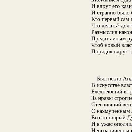
И вдруг его каз
И странно было 
Кто первый сам 
Что делать? дол
Размыслив након
Предать иным ру
Чтоб новый влас
Порядок вдруг за
Был некто Ан
В искусстве вла
Бледнеющий в тр
За нравы строги
Стеснивший весь
С нахмуренным л
Его-то старый Д
И в ужас ополчи
Неограниченны п