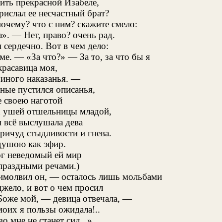
ить прекрасной Изабеле,
рислал ее несчастный брат?
очему? что с ним? скажите смело:
». — Нет, право? очень рад.
 сердечно. Вот в чем дело:
е. — «За что?» — За то, за что бы я
красавица моя,
 иного наказанья. —
бные пустился описанья,
 своею наготой
х ушей отшельницы младой,
 всё выслушала дева
ричуд стыдливости и гнева.
душою как эфир.
ог неведомый ей мир
праздными речами.)
имолвил он, — осталось лишь мольбами
жело, и вот о чем просил
Боже мой, — девица отвечала, —
моих я пользы ожидала!..
о мне не станет сил...»