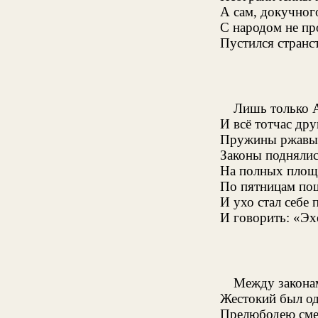
А сам, докучног
С народом не про
Пустился странст
Лишь только А
И всё тотчас др
Пружины ржавые
Законы поднялись
На полных площа
По пятницам пош
И ухо стал себе 
И говорить: «Эхе
Между закона
Жестокий был од
Прелюбодею сме