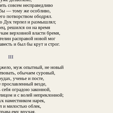
нить совсем несправедливо
бы — тому же особливо,
его потворством ободрял.
го Дук терпел и размышлял;
ец, решился он на время
кам верховной власти бремя,
телин расправой новой мог
весть и был бы крут и строг.
III
джело, муж опытный, не новый
ствовать, обычаем суровый,
удах, ученье и посте,
е прославленный везде,
 себя оградою законной,
ицом и с волей непреклонной;
ук наместником нарек,
л и милостью облек,
рава ему вручая.