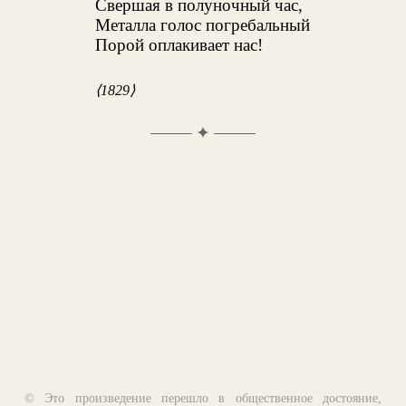
Свершая в полуночный час,
Металла голос погребальный
Порой оплакивает нас!
⟨1829⟩
✦
© Это произведение перешло в общественное достояние,