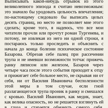
Выписывать какой-нибудь отрывок из этого
великолепного эпизода я считаю невозможным:
это значило бы уродовать цельность впечатления;
по-настоящему следовало бы выписать целых
десять страниц, но место не позволяет мне этого
сделать; кроме того, я надеюсь, что все мои
читатели прочли или прочтут роман Тургенева, и
потому, не извлекая из него ни одной строки, я
постараюсь только проследить и объяснить с
начала до конца болезни психическое состояние
Базарова. Обрезав себе палец при рассечении
трупа и не имевши возможности тотчас прижечь
ранку ляписом или железом, Базаров через
четыре часа после этого события приходит к отцу
и прижигает себе больное место, не скрывая ни от
себя, ни от Василия Ивановича бесполезности
этой меры в том случае, если гной
разлагающегося трупа проник в ранку и смешался
с кровью. Василий Иванович, как медик, знает,
как велика опасность, но не решается взглянуть ей
в глаза и старается обмануть самого себя.