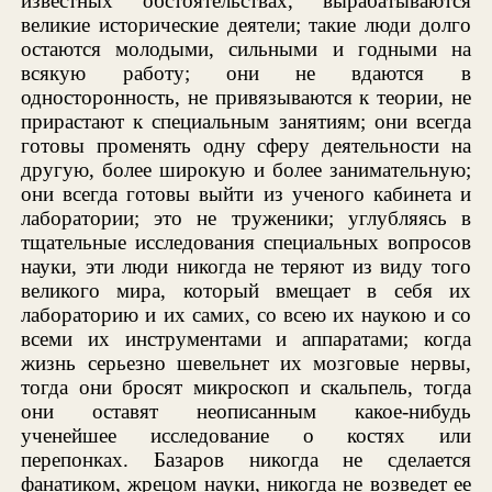
известных обстоятельствах, вырабатываются
великие исторические деятели; такие люди долго
остаются молодыми, сильными и годными на
всякую работу; они не вдаются в
односторонность, не привязываются к теории, не
прирастают к специальным занятиям; они всегда
готовы променять одну сферу деятельности на
другую, более широкую и более занимательную;
они всегда готовы выйти из ученого кабинета и
лаборатории; это не труженики; углубляясь в
тщательные исследования специальных вопросов
науки, эти люди никогда не теряют из виду того
великого мира, который вмещает в себя их
лабораторию и их самих, со всею их наукою и со
всеми их инструментами и аппаратами; когда
жизнь серьезно шевельнет их мозговые нервы,
тогда они бросят микроскоп и скальпель, тогда
они оставят неописанным какое-нибудь
ученейшее исследование о костях или
перепонках. Базаров никогда не сделается
фанатиком, жрецом науки, никогда не возведет ее