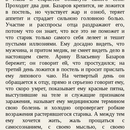
Проходит два дня. Базаров крепится, не ложится
в постель, но чувствует жар и озноб, теряет
аппетит и страдает сильною головною болью.
Участие и расспросы отца раздражают его,
потому что он знает, что все это не поможет и
что старик только самого себя лелеет и тешит
пустыми иллюзиями. Ему досадно видеть, что
мужчина, и притом медик, не смеет видеть дело в
настоящем свете. Арину Власьевну Базаров
бережет; он говорит ей, что простудился; на
третий день ложится в постель и просит прислать
ему липового чаю. На четвертый день он
обращается к отцу, прямо и серьезно говорит ему,
что скоро умрет, показывает ему красные пятна,
выступившие на теле и служащие признаком
заражения, называет ему медицинским термином
свою болезнь и холодно опровергает робкие
возражения растерявшегося старика. А между тем
ему хочется жить, жаль прощаться с
самосознанием, с своею мыслью, с своею