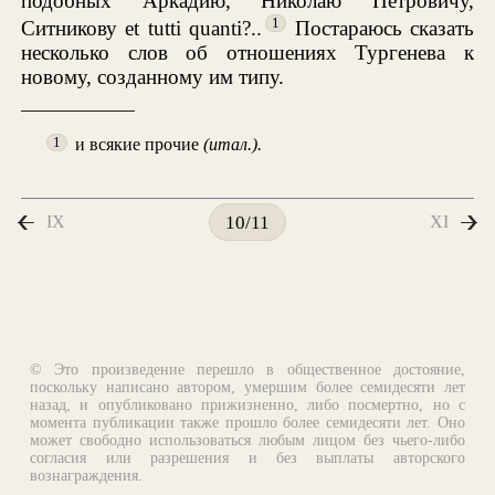
подобных Аркадию, Николаю Петровичу,
1
Ситникову et tutti quanti?..
Постараюсь сказать
несколько слов об отношениях Тургенева к
новому, созданному им типу.
и всякие прочие
(итал.).
1
IX
XI
10/11
© Это произведение перешло в общественное достояние,
поскольку написано автором, умершим более семидесяти лет
назад, и опубликовано прижизненно, либо посмертно, но с
момента публикации также прошло более семидесяти лет. Оно
может свободно использоваться любым лицом без чьего-либо
согласия или разрешения и без выплаты авторского
вознаграждения.