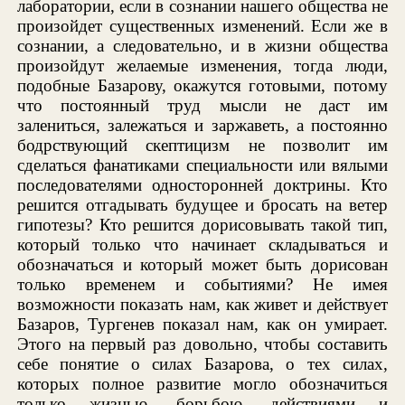
лаборатории, если в сознании нашего общества не
произойдет существенных изменений. Если же в
сознании, а следовательно, и в жизни общества
произойдут желаемые изменения, тогда люди,
подобные Базарову, окажутся готовыми, потому
что постоянный труд мысли не даст им
залениться, залежаться и заржаветь, а постоянно
бодрствующий скептицизм не позволит им
сделаться фанатиками специальности или вялыми
последователями односторонней доктрины. Кто
решится отгадывать будущее и бросать на ветер
гипотезы? Кто решится дорисовывать такой тип,
который только что начинает складываться и
обозначаться и который может быть дорисован
только временем и событиями? Не имея
возможности показать нам, как живет и действует
Базаров, Тургенев показал нам, как он умирает.
Этого на первый раз довольно, чтобы составить
себе понятие о силах Базарова, о тех силах,
которых полное развитие могло обозначиться
только жизнью, борьбою, действиями и