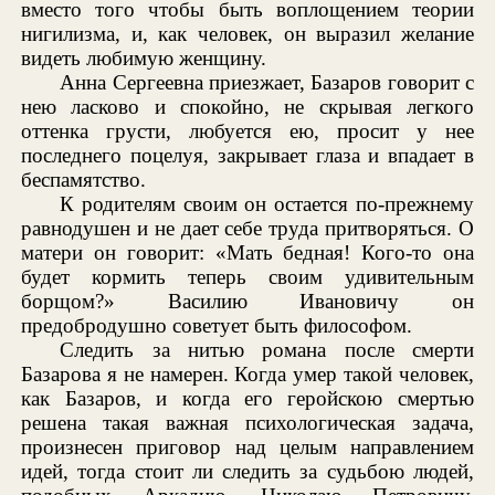
вместо того чтобы быть воплощением теории
нигилизма, и, как человек, он выразил желание
видеть любимую женщину.
Анна Сергеевна приезжает, Базаров говорит с
нею ласково и спокойно, не скрывая легкого
оттенка грусти, любуется ею, просит у нее
последнего поцелуя, закрывает глаза и впадает в
беспамятство.
К родителям своим он остается по-прежнему
равнодушен и не дает себе труда притворяться. О
матери он говорит: «Мать бедная! Кого-то она
будет кормить теперь своим удивительным
борщом?» Василию Ивановичу он
предобродушно советует быть философом.
Следить за нитью романа после смерти
Базарова я не намерен. Когда умер такой человек,
как Базаров, и когда его геройскою смертью
решена такая важная психологическая задача,
произнесен приговор над целым направлением
идей, тогда стоит ли следить за судьбою людей,