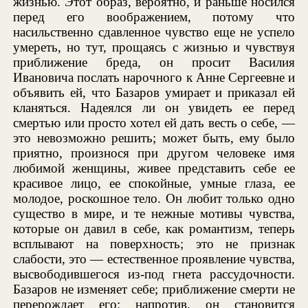
жизнью. Этот образ, вероятно, и раньше носился
перед его воображением, потому что
насильственно сдавленное чувство еще не успело
умереть, но тут, прощаясь с жизнью и чувствуя
приближение бреда, он просит Василия
Ивановича послать нарочного к Анне Сергеевне и
объявить ей, что Базаров умирает и приказал ей
кланяться. Надеялся ли он увидеть ее перед
смертью или просто хотел ей дать весть о себе, —
это невозможно решить; может быть, ему было
приятно, произнося при другом человеке имя
любимой женщины, живее представить себе ее
красивое лицо, ее спокойные, умные глаза, ее
молодое, роскошное тело. Он любит только одно
существо в мире, и те нежные мотивы чувства,
которые он давил в себе, как романтизм, теперь
всплывают на поверхность; это не признак
слабости, это — естественное проявление чувства,
высвободившегося из-под гнета рассудочности.
Базаров не изменяет себе; приближение смерти не
перерождает его; напротив, он становится