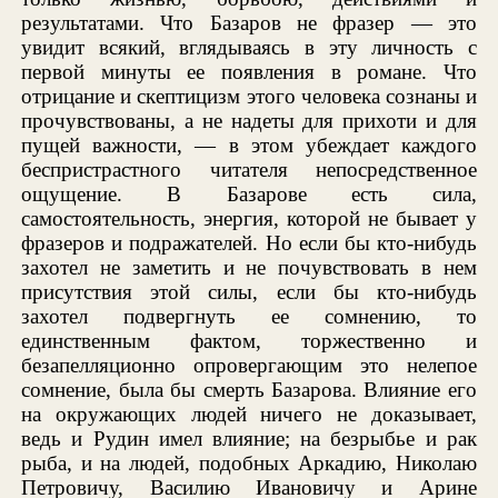
результатами. Что Базаров не фразер — это
увидит всякий, вглядываясь в эту личность с
первой минуты ее появления в романе. Что
отрицание и скептицизм этого человека сознаны и
прочувствованы, а не надеты для прихоти и для
пущей важности, — в этом убеждает каждого
беспристрастного читателя непосредственное
ощущение. В Базарове есть сила,
самостоятельность, энергия, которой не бывает у
фразеров и подражателей. Но если бы кто-нибудь
захотел не заметить и не почувствовать в нем
присутствия этой силы, если бы кто-нибудь
захотел подвергнуть ее сомнению, то
единственным фактом, торжественно и
безапелляционно опровергающим это нелепое
сомнение, была бы смерть Базарова. Влияние его
на окружающих людей ничего не доказывает,
ведь и Рудин имел влияние; на безрыбье и рак
рыба, и на людей, подобных Аркадию, Николаю
Петровичу, Василию Ивановичу и Арине