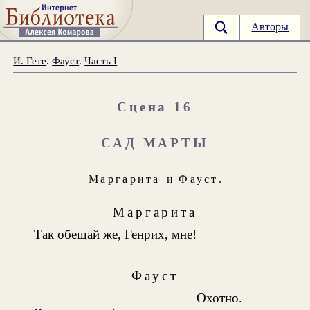
Авторы
И. Гете
.
Фауст
.
Часть I
Сцена
16
САД МАРТЫ
Маргарита
и
Фауст
.
Маргарита
Так обещай же, Генрих, мне!
Фауст
Охотно.