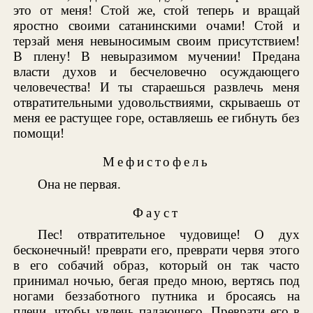
это от меня! Стой же, стой теперь и вращай
яростно своими сатанинскими очами! Стой и
терзай меня невыносимым своим присутствием!
В плену! В невыразимом мучении! Предана
власти духов и бесчеловечно осуждающего
человечества! И ты стараешься развлечь меня
отвратительными удовольствиями, скрываешь от
меня ее растущее горе, оставляешь ее гибнуть без
помощи!
Мефистофель
Она не первая.
Фауст
Пес! отвратительное чудовище! О дух
бесконечный! преврати его, преврати червя этого
в его собачий образ, который он так часто
принимал ночью, бегая предо мною, вертясь под
ногами беззаботного путника и бросаясь на
плечи, чтобы увлечь падающего. Преврати его в