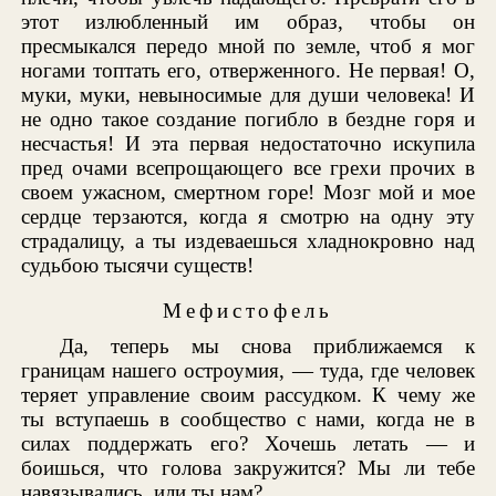
этот излюбленный им образ, чтобы он
пресмыкался передо мной по земле, чтоб я мог
ногами топтать его, отверженного. Не первая! О,
муки, муки, невыносимые для души человека! И
не одно такое создание погибло в бездне горя и
несчастья! И эта первая недостаточно искупила
пред очами всепрощающего все грехи прочих в
своем ужасном, смертном горе! Мозг мой и мое
сердце терзаются, когда я смотрю на одну эту
страдалицу, а ты издеваешься хладнокровно над
судьбою тысячи существ!
Мефистофель
Да, теперь мы снова приближаемся к
границам нашего остроумия, — туда, где человек
теряет управление своим рассудком. К чему же
ты вступаешь в сообщество с нами, когда не в
силах поддержать его? Хочешь летать — и
боишься, что голова закружится? Мы ли тебе
навязывались, или ты нам?