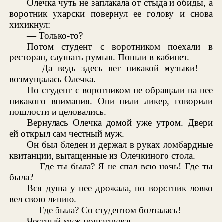
Олечка чуть не заплакала от стыда и обиды, а
воротник ухарски повернул ее голову и снова
хихикнул:
— Только-то?
Потом студент с воротником поехали в
ресторан, слушать румын. Пошли в кабинет.
— Да ведь здесь нет никакой музыки! —
возмущалась Олечка.
Но студент с воротником не обращали на нее
никакого внимания. Они пили ликер, говорили
пошлости и целовались.
Вернулась Олечка домой уже утром. Двери
ей открыл сам честный муж.
Он был бледен и держал в руках ломбардные
квитанции, вытащенные из Олечкиного стола.
— Где ты была? Я не спал всю ночь! Где ты
была?
Вся душа у нее дрожала, но воротник ловко
вел свою линию.
— Где была? Со студентом болталась!
Честный муж пошатнулся.