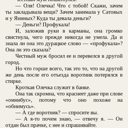
— Оля! Олечка! Что с тобой! Скажи, зачем
ты закладывала вещи? Зачем занимала у Сатовых
и у Яниных? Куда ты девала деньги?
— Деньги? Профукала!
И, заложив руки в карманы, она громко
свистнула, чего прежде никогда не умела. Да и
знала ли она это дурацкое слово — «профукала»?
Она ли это сказала?
Честный муж бросил ее и перевелся в другой
город.
Но что горше всего, так это то, что на другой
же день после его отъезда воротник потерялся в
стирке.
Кроткая Олечка служит в банке.
Она так скромна, что краснеет даже при слове
«омнибус», потому что оно похоже на
«обнимусь».
— А где воротник? — спросите вы.
— А я-то почем знаю, — отвечу я. — Он
отдан был прачке, с нее и спрашивайте.