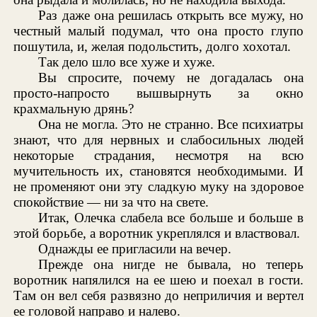
Раз даже она решилась открыть все мужу, но
честный малый подумал, что она просто глупо
пошутила, и, желая подольстить, долго хохотал.
Так дело шло все хуже и хуже.
Вы спросите, почему не догадалась она
просто-напросто вышвырнуть за окно
крахмальную дрянь?
Она не могла. Это не странно. Все психиатры
знают, что для нервных и слабосильных людей
некоторые страдания, несмотря на всю
мучительность их, становятся необходимыми. И
не променяют они эту сладкую муку на здоровое
спокойствие — ни за что на свете.
Итак, Олечка слабела все больше и больше в
этой борьбе, а воротник укреплялся и властвовал.
Однажды ее пригласили на вечер.
Прежде она нигде не бывала, но теперь
воротник напялился на ее шею и поехал в гости.
Там он вел себя развязно до неприличия и вертел
ее головой направо и налево.