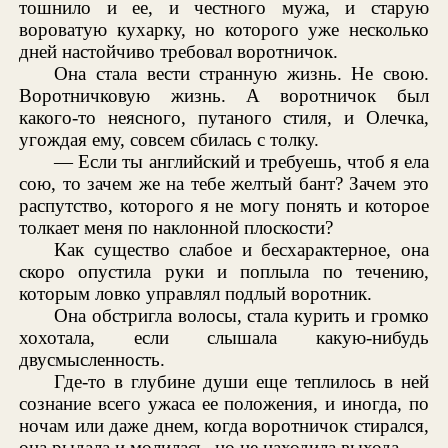
тошнило и ее, и честного мужа, и старую
вороватую кухарку, но которого уже несколько
дней настойчиво требовал воротничок.
Она стала вести странную жизнь. Не свою.
Воротничковую жизнь. А воротничок был
какого-то неясного, путаного стиля, и Олечка,
угождая ему, совсем сбилась с толку.
— Если ты английский и требуешь, чтоб я ела
сою, то зачем же на тебе желтый бант? Зачем это
распутство, которого я не могу понять и которое
толкает меня по наклонной плоскости?
Как существо слабое и бесхарактерное, она
скоро опустила руки и поплыла по течению,
которым ловко управлял подлый воротник.
Она обстригла волосы, стала курить и громко
хохотала, если слышала какую-нибудь
двусмысленность.
Где-то в глубине души еще теплилось в ней
сознание всего ужаса ее положения, и иногда, по
ночам или даже днем, когда воротничок стирался,
она рыдала и молилась, но не находила выхода.