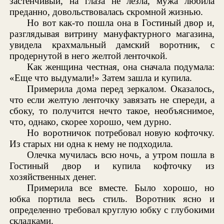
застенчивый, на глаза не лезла, мужа любила
преданно, довольствовалась скромной жизнью.
Но вот как-то пошла она в Гостиный двор и,
разглядывая витрину мануфактурного магазина,
увидела крахмальный дамский воротник, с
продернутой в него желтой ленточкой.
Как женщина честная, она сначала подумала:
«Еще что выдумали!» Затем зашла и купила.
Примерила дома перед зеркалом. Оказалось,
что если желтую ленточку завязать не спереди, а
сбоку, то получится нечто такое, необъяснимое,
что, однако, скорее хорошо, чем дурно.
Но воротничок потребовал новую кофточку.
Из старых ни одна к нему не подходила.
Олечка мучилась всю ночь, а утром пошла в
Гостиный двор и купила кофточку из
хозяйственных денег.
Примерила все вместе. Было хорошо, но
юбка портила весь стиль. Воротник ясно и
определенно требовал круглую юбку с глубокими
складками.