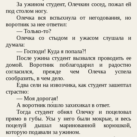
За ужином студент, Олечкин сосед, пожал ей
под столом ногу.
Олечка вся вспыхнула от негодования, но
воротник за нее ответил:
— Только-то?
Олечка со стыдом и ужасом слушала и
думала:
— Господи! Куда я попала?!
После ужина студент вызвался проводить ее
домой. Воротник поблагодарил и радостно
согласился, прежде чем Олечка успела
сообразить, в чем дело.
Едва сели на извозчика, как студент зашептал
страстно:
— Моя дорогая!
А воротник по́шло захихикал в ответ.
Тогда студент обнял Олечку и поцеловал
прямо в губы. Усы у него были мокрые, и весь
поцелуй дышал маринованной корюшкой,
которую подавали за ужином.