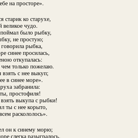
ебе на просторе».
я старик ко старухе,
й великое чудо.
 поймал было рыбку,
бку, не простую;
говорила рыбка,
ре синее просилась,
ною откупалась:
 чем только пожелаю.
 взять с нее выкуп;
ее в синее море».
аруха забранила:
ты, простофиля!
 взять выкупа с рыбки!
л ты с нее корыто,
всем раскололось».
л он к синему морю;
оре слегка разыгралось.