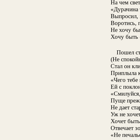
На чем свет
«Дурачина 
Выпросил, 
Воротись, 
Не хочу бы
Хочу быть 
Пошел ст
(Не спокойн
Стал он кл
Приплыла к
«Чего тебе 
Ей с поклон
«Смилуйся,
Пуще прежн
Не дает ст
Уж не хоче
Хочет быть
Отвечает з
«Не печальс