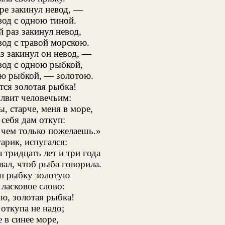
оре закинул невод, —
од с одною тиной.
 раз закинул невод,
од с травой морскою.
аз закинул он невод, —
од с одною рыбкой,
ю рыбкой, — золотою.
тся золотая рыбка!
лвит человечьим:
, старче, меня в море,
 себя дам откуп:
чем только пожелаешь.»
арик, испугался:
 тридцать лет и три года
вал, чтоб рыба говорила.
н рыбку золотую
 ласковое слово:
ою, золотая рыбка!
откупа не надо;
 в синее море,