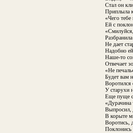
Стал он кл
Приплыла к
«Чего тебе 
Ей с поклон
«Смилуйся,
Разбранила
Не дает ст
Надобно ей
Наше-то со
Отвечает з
«Не печальс
Будет вам 
Воротился с
У старухи 
Еще пуще с
«Дурачина 
Выпросил, 
В корыте м
Воротись, 
Поклонись 