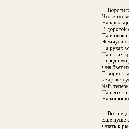
Воротилс
Что ж он в
На крыльце
В дорогой 
Парчовая н
Жемчуги о
На руках з
На ногах к
Перед нею 
Она бьет их
Говорит ста
«Здравству
Чай, тепер
На него пр
На конюшне
Вот неде
Еще пуще с
Опять к ры