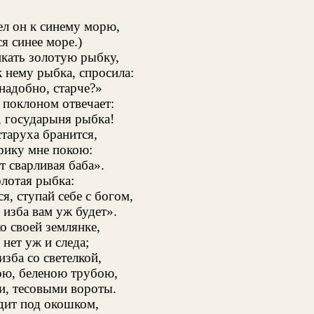
л он к синему морю,
я синее море.)
икать золотую рыбку,
 нему рыбка, спросила:
надобно, старче?»
 поклоном отвечает:
 государыня рыбка!
таруха бранится,
арику мне покою:
т сварливая баба».
олотая рыбка:
я, ступай себе с богом,
 изба вам уж будет».
о своей землянке,
нет уж и следа;
зба со светелкой,
ю, беленою трубою,
, тесовыми вороты.
дит под окошком,