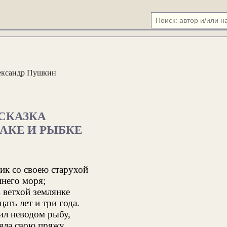
ександр Пушкин
СКАЗКА
АКЕ И РЫБКЕ
ик со своею старухой
инего моря;
 ветхой землянке
ать лет и три года.
ил неводом рыбу,
яла свою пряжу.