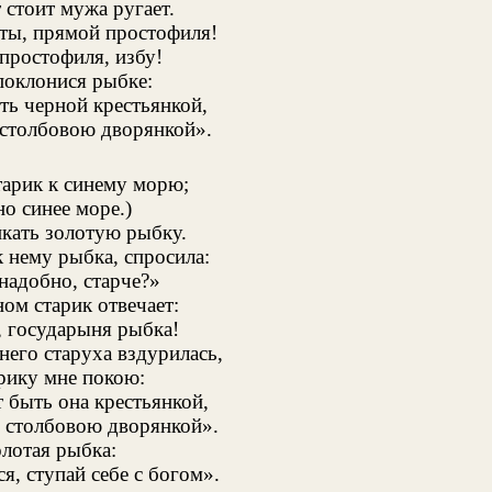
 стоит мужа ругает.
ты, прямой простофиля!
простофиля, избу!
поклонися рыбке:
ть черной крестьянкой,
столбовою дворянкой».
арик к синему морю;
о синее море.)
икать золотую рыбку.
 нему рыбка, спросила:
надобно, старче?»
ом старик отвечает:
 государыня рыбка!
его старуха вздурилась,
арику мне покою:
т быть она крестьянкой,
 столбовою дворянкой».
олотая рыбка:
я, ступай себе с богом».