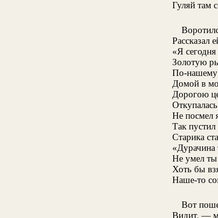
Гуляй там с
Воротилс
Рассказал е
«Я сегодня
Золотую ры
По-нашему 
Домой в мо
Дорогою це
Откупалась
Не посмел я
Так пустил 
Старика ст
«Дурачина 
Не умел ты
Хоть бы взя
Наше-то со
Вот поше
Видит, — м