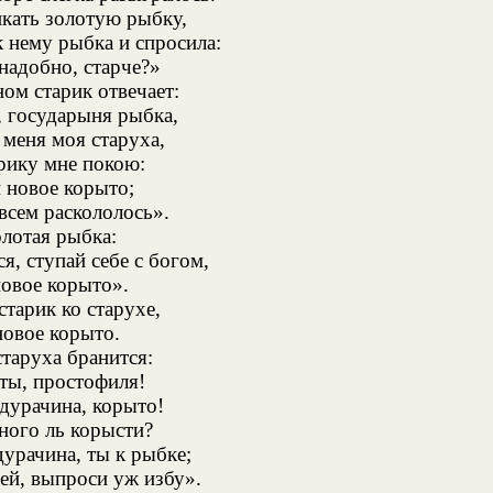
икать золотую рыбку,
 нему рыбка и спросила:
надобно, старче?»
ом старик отвечает:
 государыня рыбка,
 меня моя старуха,
арику мне покою:
 новое корыто;
всем раскололось».
олотая рыбка:
я, ступай себе с богом,
новое корыто».
тарик ко старухе,
новое корыто.
таруха бранится:
ты, простофиля!
дурачина, корыто!
ного ль корысти?
дурачина, ты к рыбке;
ей, выпроси уж избу».