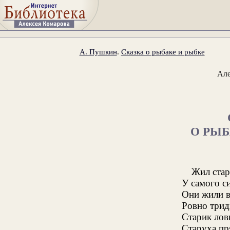
А. Пушкин
.
Сказка о рыбаке и рыбке
Ал
О РЫБ
Жил стар
У самого с
Они жили в
Ровно тридц
Старик лов
Старуха пр