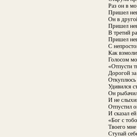
Раз он в м
Пришел нев
Он в другой
Пришел нев
В третий р
Пришел нев
С непросто
Как взмоли
Голосом мо
«Отпусти ты
Дорогой за
Откуплюсь 
Удивился ст
Он рыбачил
И не слыхи
Отпустил о
И сказал ей
«Бог с тоб
Твоего мне 
Ступай себе