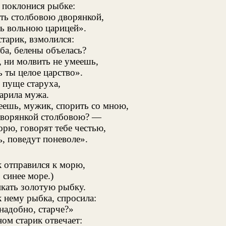
 поклонися рыбке:
ть столбовою дворянкой,
ь вольною царицей».
старик, взмолился:
ба, белены объелась?
, ни молвить не умеешь,
ты целое царство».
 пуще старуха,
арила мужа.
еешь, мужик, спорить со мною,
дворянкой столбовою? —
орю, говорят тебе честью,
, поведут поневоле».
 отправился к морю,
 синее море.)
икать золотую рыбку.
 нему рыбка, спросила:
надобно, старче?»
ом старик отвечает: