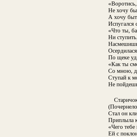
«Воротись,
Не хочу бы
А хочу быт
Испугался 
«Что ты, ба
Ни ступить
Насмешишь 
Осердилася
По щеке уд
«Как ты см
Со мною, 
Ступай к м
Не пойдешь
Старичок
(Почернело
Стал он кл
Приплыла к
«Чего тебе 
Ей с поклон