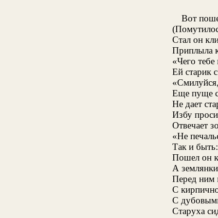
Вот поше
(Помутилос
Стал он кл
Приплыла к
«Чего тебе 
Ей старик с
«Смилуйся,
Еще пуще с
Не дает ст
Избу проси
Отвечает з
«Не печальс
Так и быть:
Пошел он к
А землянки 
Перед ним и
С кирпично
С дубовыми
Старуха си