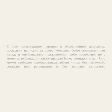
© Это произведение перешло в общественное достояние,
поскольку написано автором, умершим более семидесяти лет
назад, и опубликовано прижизненно, либо посмертно, но с
момента публикации также прошло более семидесяти лет. Оно
может свободно использоваться любым лицом без чьего-либо
согласия или разрешения и без выплаты авторского
вознаграждения.
Email:
otklik@ilibrary.ru
О библиотеке
Реклама на сайте
©1996—2026 Алексей Комаров. Подборка произведений,
оформление, программирование.