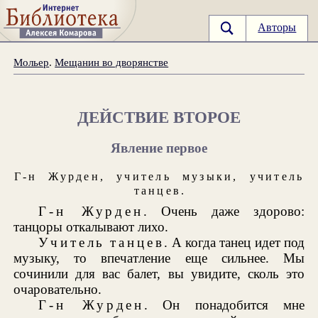
Авторы
Мольер
.
Мещанин во дворянстве
ДЕЙСТВИЕ ВТОРОЕ
Явление первое
Г-н Журден
,
учитель музыки
,
у
читель
танцев
.
Г-н Журден
. Очень даже здорово:
танцоры откалывают лихо.
Учитель танцев
. А когда танец идет под
музыку, то впечатление еще сильнее. Мы
сочинили для вас балет, вы увидите, сколь это
очаровательно.
Г-н Журден
. Он понадобится мне