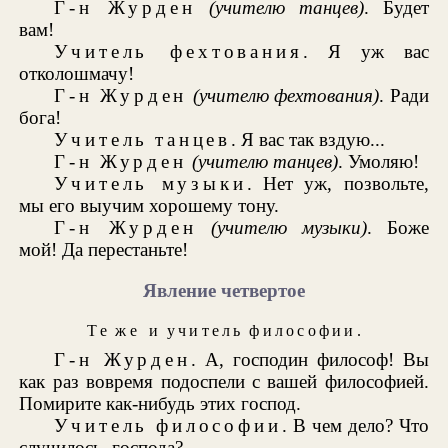
Г-н Журден
(учителю танцев)
. Будет
вам!
Учитель фехтования
. Я уж вас
отколошмачу!
Г-н Журден
(учителю фехтования)
. Ради
бога!
Учитель танцев
. Я вас так вздую...
Г-н Журден
(учителю танцев)
. Умоляю!
Учитель музыки
. Нет уж, позвольте,
мы его выучим хорошему тону.
Г-н Журден
(учителю музыки)
. Боже
мой! Да перестаньте!
Явление четвертое
Те же
и
учитель философии
.
Г-н Журден
. А, господин философ! Вы
как раз вовремя подоспели с вашей философией.
Помирите как-нибудь этих господ.
Учитель философии
. В чем дело? Что
случилось, господа?