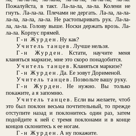
Пожалуйста, в такт. Ла-ла-ла, ла-ла. Колени не
гнуть. Ла-ла-ла. Плечами не дергать. Ла-ла, ла-ла-
ла-ла, ла-ла, ла-ла. Не растопыривать рук. Ла-ла-
ла, ла-ла. Голову выше. Носки держать врозь. Ла-
ла-ла. Корпус прямей.
Г-н Журден
. Ну как?
Учитель танцев
. Лучше нельзя.
Г-н Журден
. Кстати, научите меня
кланяться маркизе, мне это скоро понадобится.
Учитель танцев
. Кланяться маркизе?
Г-н Журден
. Да. Ее зовут Дорименой.
Учитель танцев
. Позвольте вашу руку.
Г-н Журден
. Не нужно. Вы только
покажите, а я запомню.
Учитель танцев
. Если вы желаете, чтоб
это был поклон весьма почтительный, то прежде
отступите назад и поклонитесь один раз, затем
подойдите к ней с тремя поклонами и в конце
концов склонитесь к ее ногам.
Г-н Журден
. А ну покажите.