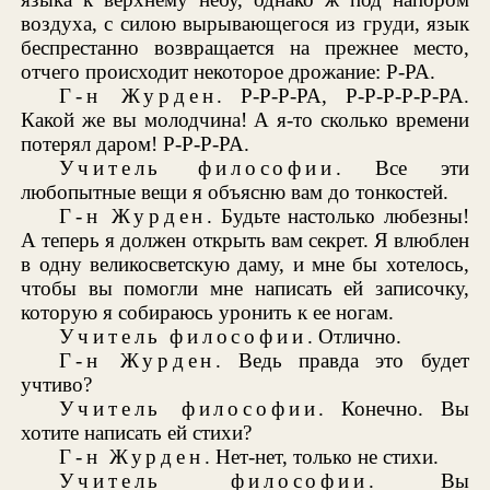
воздуха, с силою вырывающегося из груди, язык
беспрестанно возвращается на прежнее место,
отчего происходит некоторое дрожание: Р-РА.
Г-н Журден
. Р-Р-Р-РА, Р-Р-Р-Р-Р-РА.
Какой же вы молодчина! А я-то сколько времени
потерял даром! Р-Р-Р-РА.
Учитель философии
. Все эти
любопытные вещи я объясню вам до тонкостей.
Г-н Журден
. Будьте настолько любезны!
А теперь я должен открыть вам секрет. Я влюблен
в одну великосветскую даму, и мне бы хотелось,
чтобы вы помогли мне написать ей записочку,
которую я собираюсь уронить к ее ногам.
Учитель философии
. Отлично.
Г-н Журден
. Ведь правда это будет
учтиво?
Учитель философии
. Конечно. Вы
хотите написать ей стихи?
Г-н Журден
. Нет-нет, только не стихи.
Учитель философии
. Вы