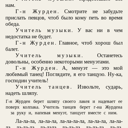
нам.
Г-н Журден
. Смотрите не забудьте
прислать певцов, чтоб было кому петь во время
обеда.
Учитель музыки
. У вас ни в чем
недостатка не будет.
Г-н Журден
. Главное, чтоб хорош был
балет.
Учитель музыки
. Останетесь
довольны, особенно некоторыми менуэтами.
Г-н Журден
. А, менуэт — это мой
любимый танец! Поглядите, я его танцую. Ну-ка,
господин учитель!
Учитель танцев
. Извольте, сударь,
надеть шляпу.
Г-н Журден берет шляпу своего лакея и надевает ее
поверх колпака. Учитель танцев берет г-на Журдена
за руку и, напевая менуэт, танцует вместе с ним.
Ла-ла-ла, ла-ла-ла, ла-ла-ла-ла, ла-ла-ла, ла-ла-
ла, ла-ла-ла, ла-лала, ла-ла-ла, ла-ла-ла, ла-ла.