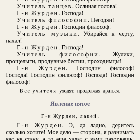
Учитель танцев
. Ослиная голова!
Г-н Журден
. Господа!
Учитель философии
. Негодяи!
Г-н Журден
. Господин философ!
Учитель музыки
. Убирайся к черту,
нахал!
Г-н Журден
. Господа!
Учитель философии
. Жулики,
прощелыги, продувные бестии, проходимцы!
Г-н Журден
. Господин философ!
Господа! Господин философ! Господа! Господин
философ!
Все учителя
уходят, продолжая драться.
Явление пятое
Г-н Журден
,
лакей
.
Г-н Журден
. Э, да ладно, деритесь
сколько хотите! Мое дело — сторона, я разнимать
вас не стану, а то еще халат с вами разорвешь.