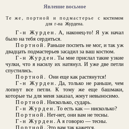
Явление восьмое
Те же
,
портной
и
подмастерье
с костюмом
для г-на Журдена.
Г-н Журден
. А, наконец-то! Я уж начал
было на тебя сердиться.
Портной
. Раньше поспеть не мог, и так уж
двадцать подмастерьев засадил за ваш костюм.
Г-н Журден
. Ты мне прислал такие узкие
чулки, что я насилу их натянул. И уже две петли
спустились.
Портной.
Они еще как растянутся!
Г-н Журден
. Да, только не раньше, чем
лопнут все петли. К тому же еще башмаки,
которые ты для меня заказал, жмут невыносимо.
Портной
. Нисколько, сударь.
Г-н Журден
. То есть как — нисколько?
Портной
. Нет-нет, они вам не тесны.
Г-н Журден
. А я говорю — тесны.
Портной
. Это вам так кажется.