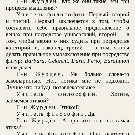
Г-н Журден
. Кто же они такие, эти три
процесса мышления?
Учитель философии
. Первый, второй
и третий. Первый заключается в том, чтобы
составлять себе правильное представление о
вещах при посредстве универсалий, второй — в
том, чтобы верно о них судить при посредстве
категорий, и, наконец, третий — в том, чтобы
делать правильное умозаключение при посредстве
фигур:
Barbara
, Celarent, Darii, Ferio, Baralipton
и так далее.
Г-н Журден
. Уж больно слова-то
заковыристые. Нет, логика мне не подходит.
Лучше что-нибудь позавлекательнее.
Учитель философии
. Хотите,
займемся этикой?
Г-н Журден
. Этикой?
Учитель философии
. Да.
Г-н Журден
. А про что она, эта самая
этика?
Учитель философии
. Она трактует о