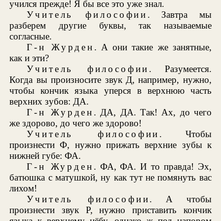
учился прежде! Я бы все это уже знал.
Учитель философии
. Завтра мы
разберем другие буквы, так называемые
согласные.
Г-н Журден
. А они такие же занятные,
как и эти?
Учитель философии
. Разумеется.
Когда вы произносите звук Д, например, нужно,
чтобы кончик языка уперся в верхнюю часть
верхних зубов: ДА.
Г-н Журден
. ДА, ДА. Так! Ах, до чего
же здорово, до чего же здорово!
Учитель философии
. Чтобы
произнести Ф, нужно прижать верхние зубы к
нижней губе: ФА.
Г-н Журден
. ФА, ФА. И то правда! Эх,
батюшка с матушкой, ну как тут не помянуть вас
лихом!
Учитель философии
. А чтобы
произнести звук Р, нужно приставить кончик
языка к верхнему нёбу, однако ж под напором