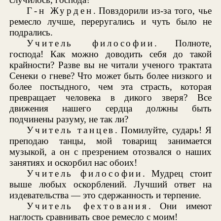
Г-н Журден
. Повздорили из-за того, чье
ремесло лучше, переругались и чуть было не
подрались.
Учитель философии
. Полноте,
господа! Как можно доводить себя до такой
крайности? Разве вы не читали ученого трактата
Сенеки о гневе? Что может быть более низкого и
более постыдного, чем эта страсть, которая
превращает человека в дикого зверя? Все
движения нашего сердца должны быть
подчинены разуму, не так ли?
Учитель танцев
. Помилуйте, сударь! Я
преподаю танцы, мой товарищ занимается
музыкой, а он с презрением отозвался о наших
занятиях и оскорбил нас обоих!
Учитель философии
. Мудрец стоит
выше любых оскорблений. Лучший ответ на
издевательства — это сдержанность и терпение.
Учитель фехтования
. Они имеют
наглость сравнивать свое ремесло с моим!