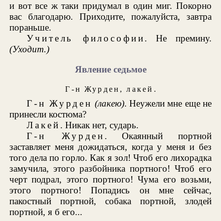
и вот все ж таки придумал в один миг. Покорно
вас благодарю. Приходите, пожалуйста, завтра
пораньше.
Учитель философии
. Не премину.
(Уходит.)
Явление седьмое
Г-н Журден
,
лакей
.
Г-н Журден
(лакею)
. Неужели мне еще не
принесли костюма?
Лакей
. Никак нет, сударь.
Г-н Журден
. Окаянный портной
заставляет меня дожидаться, когда у меня и без
того дела по горло. Как я зол! Чтоб его лихорадка
замучила, этого разбойника портного! Чтоб его
черт подрал, этого портного! Чума его возьми,
этого портного! Попадись он мне сейчас,
пакостный портной, собака портной, злодей
портной, я б его...