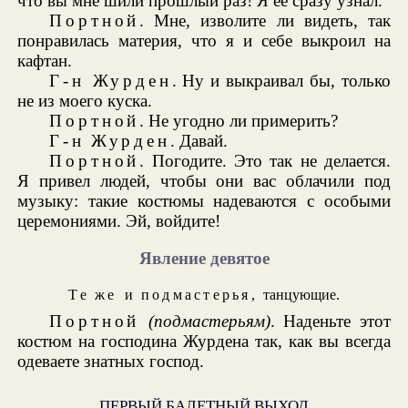
что вы мне шили прошлый раз! Я ее сразу узнал.
Портной
. Мне, изволите ли видеть, так
понравилась материя, что я и себе выкроил на
кафтан.
Г-н Журден
. Ну и выкраивал бы, только
не из моего куска.
Портной
. Не угодно ли примерить?
Г-н Журден
. Давай.
Портной
. Погодите. Это так не делается.
Я привел людей, чтобы они вас облачили под
музыку: такие костюмы надеваются с особыми
церемониями. Эй, войдите!
Явление девятое
Те же
и
подмастерья
, танцующие.
Портной
(подмастерьям)
. Наденьте этот
костюм на господина Журдена так, как вы всегда
одеваете знатных господ.
ПЕРВЫЙ БАЛЕТНЫЙ ВЫХОД