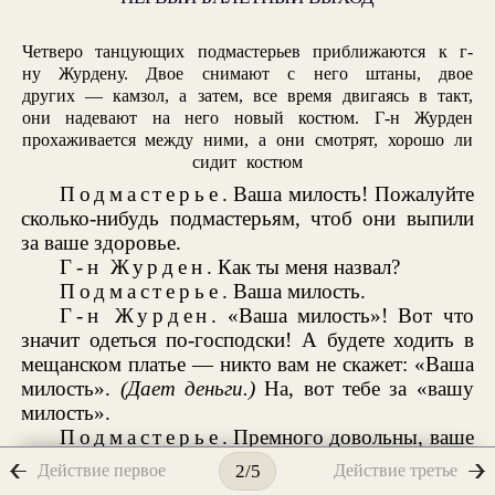
Четверо танцующих подмастерьев приближаются к г-
ну Журдену. Двое снимают с него штаны, двое
других — камзол, а затем, все время двигаясь в такт,
они надевают на него новый костюм. Г-н Журден
прохаживается между ними, а они смотрят, хорошо ли
сидит костюм
Подмастерье
. Ваша милость! Пожалуйте
сколько-нибудь подмастерьям, чтоб они выпили
за ваше здоровье.
Г-н Журден
. Как ты меня назвал?
Подмастерье
. Ваша милость.
Г-н Журден
. «Ваша милость»! Вот что
значит одеться по-господски! А будете ходить в
мещанском платье — никто вам не скажет: «Ваша
милость».
(Дает деньги.)
На, вот тебе за «вашу
милость».
Подмастерье
. Премного довольны, ваше
сиятельство.
Действие первое
Действие третье
2/5
Г-н Журден
. «Сиятельство»? Ого!