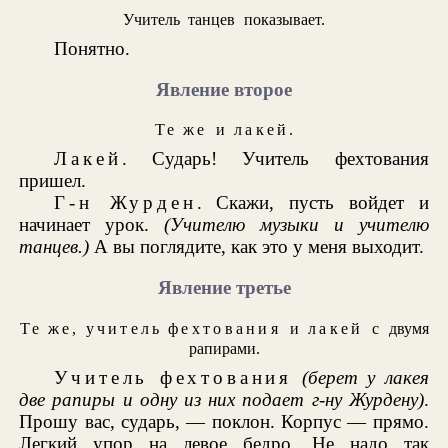
Учитель танцев показывает.
Понятно.
Явление второе
Те же
и
лакей
.
Лакей
. Сударь! Учитель фехтования
пришел.
Г-н Журден
. Скажи, пусть войдет и
начинает урок.
(Учителю музыки и учителю
танцев.)
А вы поглядите, как это у меня выходит.
Явление третье
Те же
,
учитель фехтования
и
лакей
с двумя
рапирами.
Учитель фехтования
(берет у лакея
две рапиры и одну из них подает г-ну Журдену)
.
Прошу вас, сударь, — поклон. Корпус — прямо.
Легкий упор на левое бедро. Не надо так