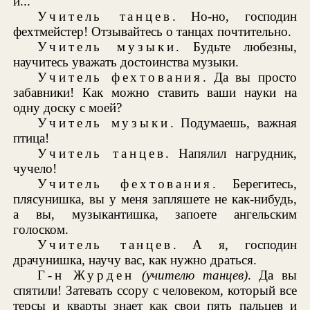
и...
Учитель танцев
. Но-но, господин
фехтмейстер! Отзывайтесь о танцах почтительно.
Учитель музыки
. Будьте любезны,
научитесь уважать достоинства музыки.
Учитель фехтования
. Да вы просто
забавники! Как можно ставить ваши науки на
одну доску с моей?
Учитель музыки
. Подумаешь, важная
птица!
Учитель танцев
. Напялил нагрудник,
чучело!
Учитель фехтования
. Берегитесь,
плясунишка, вы у меня запляшете не как-нибудь,
а вы, музыкантишка, запоете ангельским
голоском.
Учитель танцев
. А я, господин
драчунишка, научу вас, как нужно драться.
Г-н Журден
(учителю танцев)
. Да вы
спятили! Затевать ссору с человеком, который все
терсы и кварты знает как свои пять пальцев и