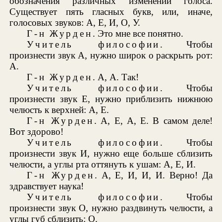
обозначения различных изменений голоса.
Существует пять гласных букв, или, иначе,
голосовых звуков: А, Е, И, О, У.
Г-н Журден
. Это мне все понятно.
Учитель философии
. Чтобы
произнести звук А, нужно широк о раскрыть рот:
А.
Г-н Журден
. А, А. Так!
Учитель философии
. Чтобы
произнести звук Е, нужно приблизить нижнюю
челюсть к верхней: А, Е.
Г-н Журден
. А, Е, А, Е. В самом деле!
Вот здорово!
Учитель философии
. Чтобы
произнести звук И, нужно еще больше сблизить
челюсти, а углы рта оттянуть к ушам: А, Е, И.
Г-н Журден
. А, Е, И, И, И. Верно! Да
здравствует наука!
Учитель философии
. Чтобы
произнести звук О, нужно раздвинуть челюсти, а
углы губ сблизить: О.