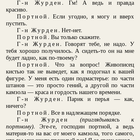
Г-н Журден
. Гм! А ведь и правда
красиво.
Портной
. Если угодно, я могу и вверх
пустить.
Г-н Журден
. Нет-нет.
Портной
. Вы только скажите.
Г-н Журден
. Говорят тебе, не надо. У
тебя хорошо получилось. А сидеть-то он на мне
будет ладно, как по-твоему?
Портной
. Что за вопрос! Живописец
кистью так не выведет, как я подогнал к вашей
фигуре. У меня есть один подмастерье: по части
штанов — это просто гений, а другой по части
камзола — краса и гордость нашего времени.
Г-н Журден
. Парик и перья — как,
ничего?
Портной
. Все в надлежащем порядке.
Г-н Журден
(приглядываясь к
портному)
. Эге-ге, господин портной, а ведь
материя-то на вас от моего камзола, того самого,