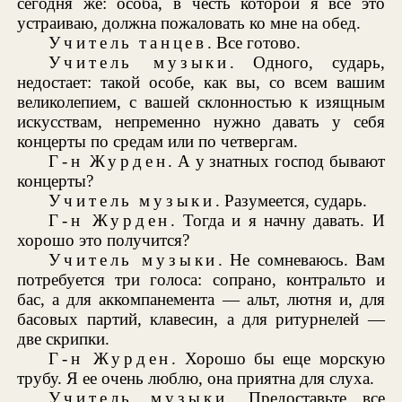
сегодня же: особа, в честь которой я все это
устраиваю, должна пожаловать ко мне на обед.
Учитель танцев
. Все готово.
Учитель музыки
. Одного, сударь,
недостает: такой особе, как вы, со всем вашим
великолепием, с вашей склонностью к изящным
искусствам, непременно нужно давать у себя
концерты по средам или по четвергам.
Г-н Журден
. А у знатных господ бывают
концерты?
Учитель музыки
. Разумеется, сударь.
Г-н Журден
. Тогда и я начну давать. И
хорошо это получится?
Учитель музыки
. Не сомневаюсь. Вам
потребуется три голоса: сопрано, контральто и
бас, а для аккомпанемента — альт, лютня и, для
басовых партий, клавесин, а для ритурнелей —
две скрипки.
Г-н Журден
. Хорошо бы еще морскую
трубу. Я ее очень люблю, она приятна для слуха.
Учитель музыки
. Предоставьте все