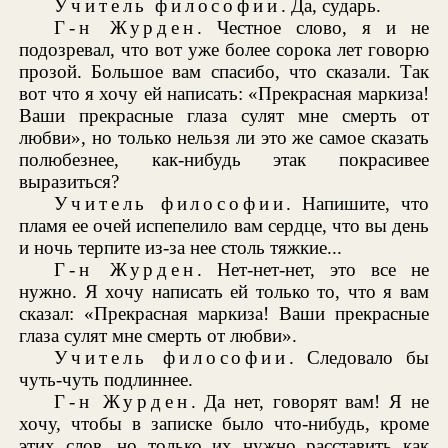
Учитель философии
. Да, сударь.
Г-н Журден
. Честное слово, я и не
подозревал, что вот уже более сорока лет говорю
прозой. Большое вам спасибо, что сказали. Так
вот что я хочу ей написать: «Прекрасная маркиза!
Ваши прекрасные глаза сулят мне смерть от
любви», но только нельзя ли это же самое сказать
полюбезнее, как-нибудь этак покрасивее
выразиться?
Учитель философии
. Напишите, что
пламя ее очей испепелило вам сердце, что вы день
и ночь терпите из-за нее столь тяжкие...
Г-н Журден
. Нет-нет-нет, это все не
нужно. Я хочу написать ей только то, что я вам
сказал: «Прекрасная маркиза! Ваши прекрасные
глаза сулят мне смерть от любви».
Учитель философии
. Следовало бы
чуть-чуть подлиннее.
Г-н Журден
. Да нет, говорят вам! Я не
хочу, чтобы в записке было что-нибудь, кроме
этих слов, но только их нужно расставить как