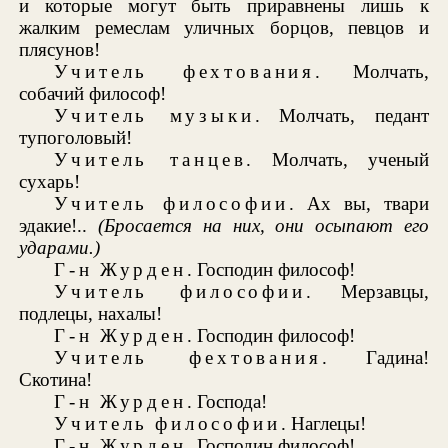
и которые могут быть приравнены лишь к
жалким ремеслам уличных борцов, певцов и
плясунов!
Учитель фехтования
. Молчать,
собачий философ!
Учитель музыки
. Молчать, педант
тупоголовый!
Учитель танцев
. Молчать, ученый
сухарь!
Учитель философии
. Ах вы, твари
эдакие!..
(Бросается на них, они осыпают его
ударами.)
Г-н Журден
. Господин философ!
Учитель философии
. Мерзавцы,
подлецы, нахалы!
Г-н Журден
. Господин философ!
Учитель фехтования
. Гадина!
Скотина!
Г-н Журден
. Господа!
Учитель философии
. Наглецы!
Г-н Журден
. Господин философ!