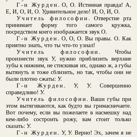
Г-н Журден
. О, О. Истинная правда! А,
Е, И, О, И, О. Удивительное дело! И, О, И, О.
Учитель философии
. Отверстие рта
принимает форму того самого кружка,
посредством коего изображается звук О.
Г-н Журден
. О, О, О. Вы правы. О. Как
приятно знать, что ты что-то узнал!
Учитель философии
. Чтобы
произнести звук У, нужно приблизить верхние
зубы к нижним, не стискивая их, однако ж, а губы
вытянуть и тоже сблизить, но так, чтобы они не
были плотно сжаты: У.
Г-н Журден
. У, У. Совершенно
справедливо! У.
Учитель философии
. Ваши губы при
этом вытягиваются, как будто вы гримасничаете.
Вот почему, если вы пожелаете в насмешку над
кем-либо состроить рожу, вам стоит только
сказать: У.
Г-н Журден
. У, У. Верно! Эх, зачем я не