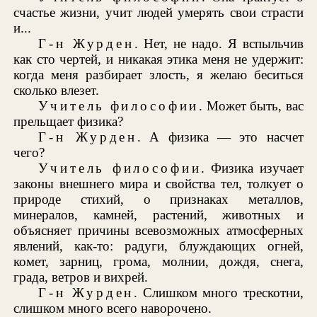
счастье жизни, учит людей умерять свои страсти
и...
Г-н Журден
. Нет, не надо. Я вспыльчив
как сто чертей, и никакая этика меня не удержит:
когда меня разбирает злость, я желаю беситься
сколько влезет.
Учитель философии
. Может быть, вас
прельщает физика?
Г-н Журден
. А физика — это насчет
чего?
Учитель философии
. Физика изучает
законы внешнего мира и свойства тел, толкует о
природе стихий, о признаках металлов,
минералов, камней, растений, животных и
объясняет причины всевозможных атмосферных
явлений, как-то: радуги, блуждающих огней,
комет, зарниц, грома, молнии, дождя, снега,
града, ветров и вихрей.
Г-н Журден
. Слишком много трескотни,
слишком много всего наворочено.